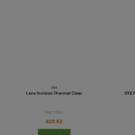
DYE
Lens Invision Thermal Clear
DYE 
Kód: 01523
825 Kč