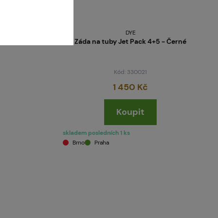
DYE
sta - Černá
Záda na tuby Jet Pack 4+5 - Černé
Kód: 330021
1 450 Kč
Koupit
skladem posledních 1 ks
Brno
Praha