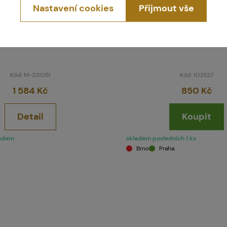
Nastavení cookies
Přijmout vše
DYE
DYE
de Shorts Performance
Box'd Taktická odlehčená ve
Kód: M-331051
Kód: 103527
1 584 Kč
850 Kč
Detail
Koupit
ladem
skladem posledních 1 ks
Brno
Praha