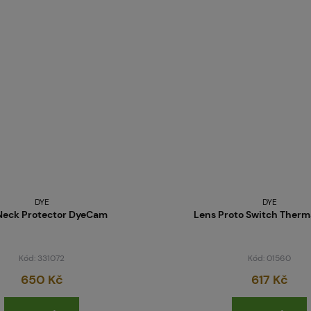
DYE
DYE
Neck Protector DyeCam
Lens Proto Switch Therm
Kód: 331072
Kód: 01560
650 Kč
617 Kč