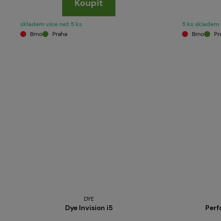
Koupit
skladem více než 5 ks
5 ks skladem
Brno
Praha
Brno
Pr
DYE
Dye Invision i5
Perf