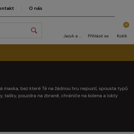
ontakt
O nás
0
Jazyk a měna
Přihlásit se
Košík
vá maska, bez které Tě na žádnou hru nepustí, spousta typů
hy, tašky, pouzdra na zbraně, chrániče na kolena a lokty