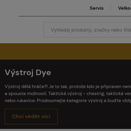
Servis
Velk
Výstroj Dye
Se
Výstroj dělá hráče?! Je to tak, protože kdo je připraven n
a spousta možností. Taktická výstroj - chestrig, taktická ve
nebo rukavice. Prozkoumejte kategorie výstroj a buďte vžd
Ve
Chci vědět víc!