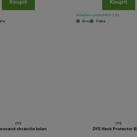
Koupit
Koupit
skladem posledních 2 ks
aha
Brno
Praha
DYE
DYE
orované chrániče kolen
DYE Neck Protector B