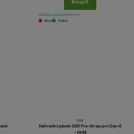
Koupit
skladem posledních 2 ks
Brno
Praha
DYE
lack
Náhradní pásek GSR Pro-Strap pro Dye i5
- šedá