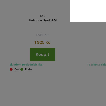
DYE
Kufr pro Dye DAM
Sli
Kód: 07911
1 925 Kč
Koupit
skladem posledních 1 ks
1 varianta sk
Brno
Praha