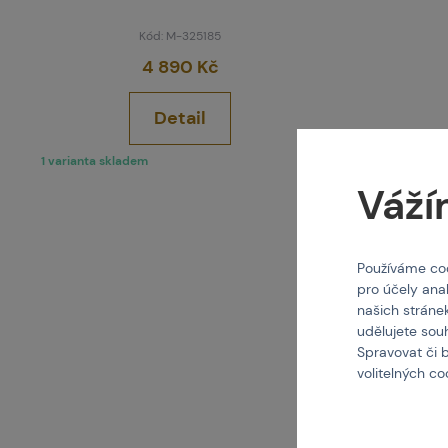
Kód: M-325185
4 890 Kč
Detail
1 varianta skladem
2 varianty s
Váží
Používáme coo
pro účely ana
našich stráne
udělujete sou
Spravovat či 
volitelných c