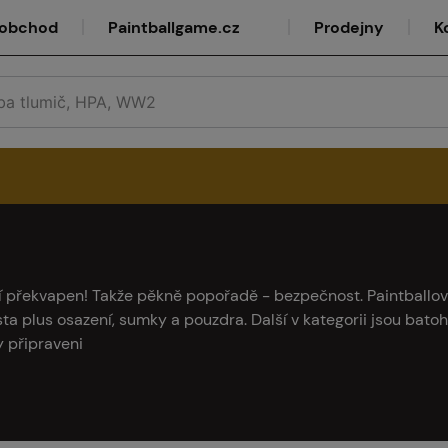
oobchod
Paintballgame.cz
Prodejny
K
rvis
ení překvapen! Takže pěkně popořadě - bezpečnost. Paintballo
sta plus osazení, sumky a pouzdra. Další v kategorii jsou bato
y připraveni
lkoobchod