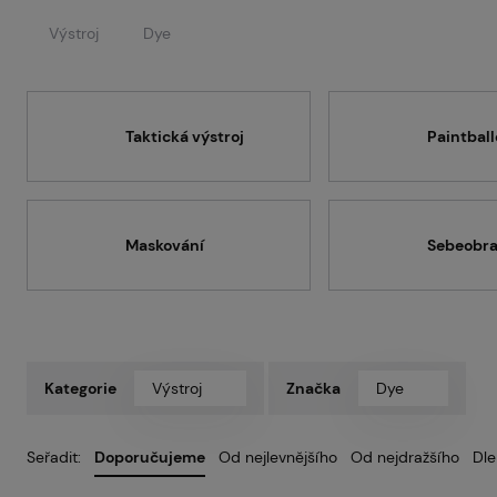
Pa
Výstroj
Dye
Pr
Taktická výstroj
Paintbal
Ko
Maskování
Sebeobr
O 
Kategorie
Výstroj
Značka
Dye
Seřadit:
Doporučujeme
Od nejlevnějšího
Od nejdražšího
Dle