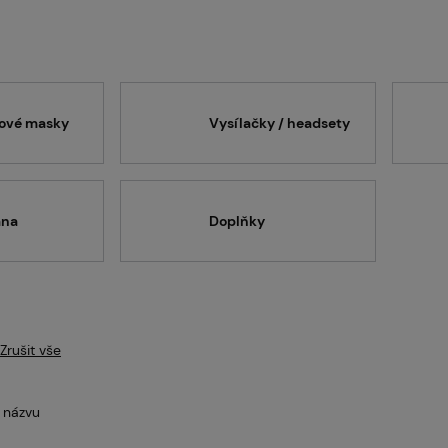
intballgame.cz
odejny
lové masky
Vysílačky / headsety
ntakt
ana
Doplňky
nás
Zrušit vše
 názvu