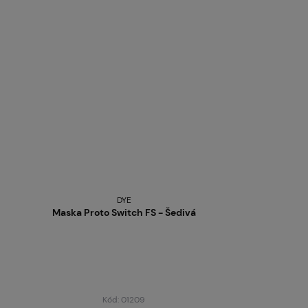
DYE
Maska Proto Switch FS - Šedivá
Kód: 01209