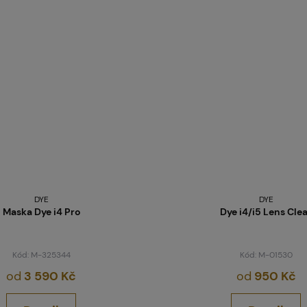
DYE
DYE
Maska Dye i4 Pro
Dye i4/i5 Lens Cle
Kód: M-325344
Kód: M-01530
od
3 590 Kč
od
950 Kč