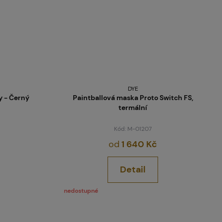
DYE
y - Černý
Paintballová maska Proto Switch FS,
termální
Kód: M-01207
od
1 640 Kč
Detail
nedostupné