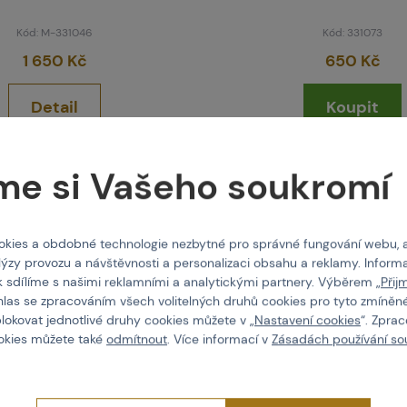
Kód: M-331046
Kód: 331073
1 650 Kč
650 Kč
Detail
Koupit
kladem
skladem posledních 2 ks
Brno
Praha
me si Vašeho soukromí
kies a obdobné technologie nezbytné pro správné fungování webu, 
lýzy provozu a návštěvnosti a personalizaci obsahu a reklamy. Informa
k sdílíme s našimi reklamními a analytickými partnery. Výběrem „
Přij
hlas se zpracováním všech volitelných druhů cookies pro tyto zmíněné
blokovat jednotlivé druhy cookies můžete v „
Nastavení cookies
“. Zpra
ookies můžete také
odmítnout
. Více informací v
Zásadách používání so