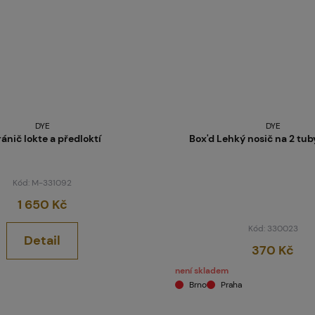
DYE
DYE
ánič lokte a předloktí
Box'd Lehký nosič na 2 tub
Kód: M-331092
1 650 Kč
Kód: 330023
Detail
370 Kč
není skladem
Brno
Praha