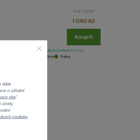
Kód: 326541
1 090 Kč
Koupit
skladem posledních 1 ks
Brno
Praha
a dále
ce o užívání
mout vše
“
 účely.
cování
uborů cookies
.