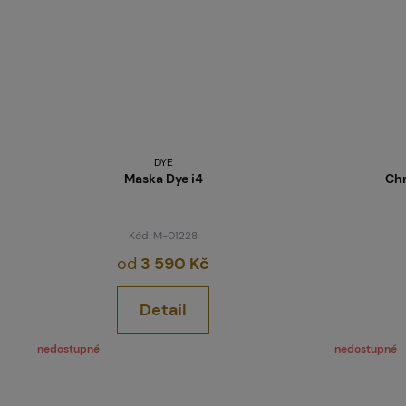
DYE
Maska Dye i4
Chr
Kód: M-01228
od
3 590 Kč
Detail
nedostupné
nedostupné