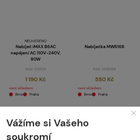
NEUVEDENO
Nabíječ iMAX B6AC
Nabíječka MW6168
napájení AC 110V-240V,
80W
Kód: 215103
Kód: z215054
1 190 Kč
550 Kč
není skladem
není skladem
Brno
Praha
Brno
Praha
Vážíme si Vašeho
soukromí