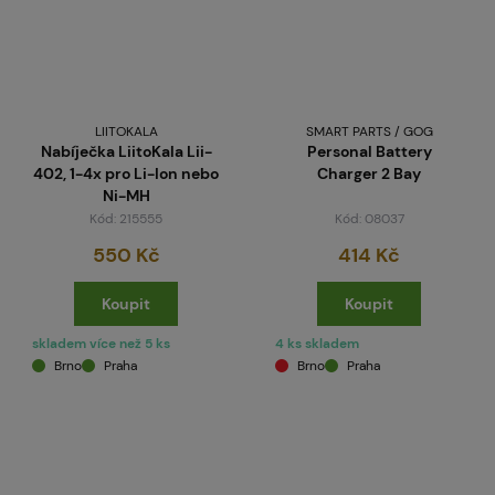
LIITOKALA
SMART PARTS / GOG
Nabíječka LiitoKala Lii-
Personal Battery
402, 1-4x pro Li-Ion nebo
Charger 2 Bay
Ni-MH
Kód: 215555
Kód: 08037
550 Kč
414 Kč
Koupit
Koupit
skladem více než 5 ks
4 ks skladem
Brno
Praha
Brno
Praha