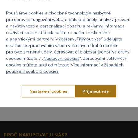
Používáme cookies a obdobné technologie nezbytné
pro správné fungování webu, a dále pro účely analýzy provozu
a návštěvnosti a personalizaci obsahu a reklamy. Informace
KINGMAN
KINGMAN
o užívání našich stránek sdílíme s našimi reklamními
Rapid Car Charger
A/C Charger Euro
a analytickými partnery. Výběrem „
Přijmout vše
“ udělujete
souhlas se zpracováním všech volitelných druhů cookies
pro tyto zmíněné účely. Spravovat či blokovat jednotlivé druhy
cookies můžete v „
Nastavení cookies
“. Zpracování volitelných
Kód: 08105
Kód: 08110
cookies můžete také
odmítnout
. Více informací v
Zásadách
29 Kč
120 Kč
používání souborů cookies
.
není skladem
není skladem
Brno
Praha
Brno
Praha
Nastavení cookies
Přijmout vše
PROČ NAKUPOVAT U NÁS?