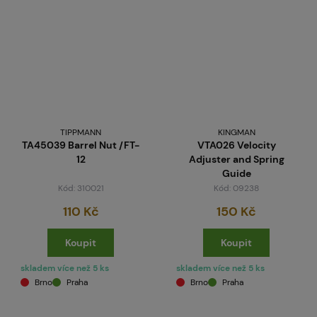
TIPPMANN
KINGMAN
TA45039 Barrel Nut /FT-
VTA026 Velocity
12
Adjuster and Spring
Guide
Kód: 310021
Kód: 09238
110 Kč
150 Kč
Koupit
Koupit
skladem více než 5 ks
skladem více než 5 ks
Brno
Praha
Brno
Praha