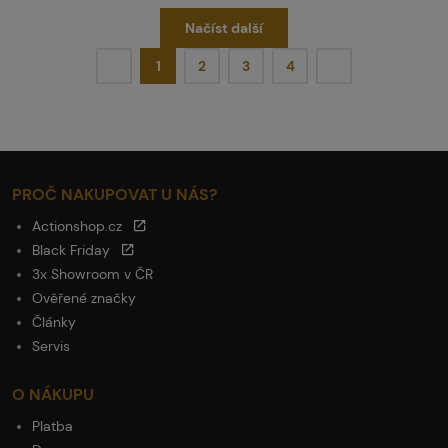
Načíst další
1
2
3
4
PROČ NAKUPOVAT U NÁS?
Actionshop.cz
Black Friday
3x Showroom v ČR
Ověřené značky
Články
Servis
O NÁKUPU
Platba