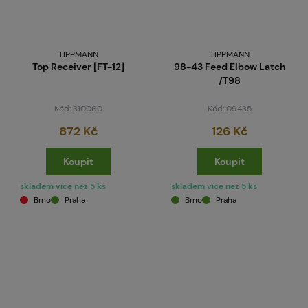
TIPPMANN
TIPPMANN
Top Receiver [FT-12]
98-43 Feed Elbow Latch
/T98
Kód: 310060
Kód: 09435
872 Kč
126 Kč
Koupit
Koupit
skladem více než 5 ks
skladem více než 5 ks
Brno
Praha
Brno
Praha