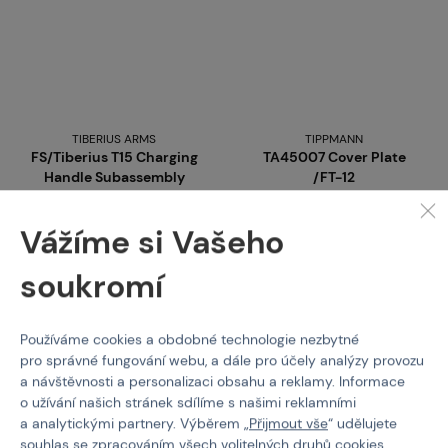
TIBERIUS ARMS
TIPPMANN
FS/Tiberius T15 Charging
TA45007 Cover Plate
Handle Subassembly
/FT-12
AR12A002-C
Kód: 318511
Kód: 310002
Vážíme si Vašeho
690 Kč
30 Kč
soukromí
Koupit
Koupit
skladem více než 5 ks
skladem více než 5 ks
Používáme cookies a obdobné technologie nezbytné
Brno
Praha
Brno
Praha
pro správné fungování webu, a dále pro účely analýzy provozu
a návštěvnosti a personalizaci obsahu a reklamy. Informace
o užívání našich stránek sdílíme s našimi reklamními
a analytickými partnery. Výběrem „
Přijmout vše
“ udělujete
souhlas se zpracováním všech volitelných druhů cookies