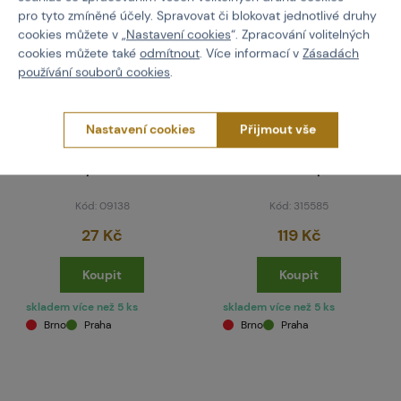
pro tyto zmíněné účely. Spravovat či blokovat jednotlivé druhy
cookies můžete v „
Nastavení cookies
“. Zpracování volitelných
cookies můžete také
odmítnout
. Více informací v
Zásadách
používání souborů cookies
.
Nastavení cookies
Přijmout vše
KINGMAN
EMPIRE BT
266 (STK004) MR2/MR3
17827 TM-15 Magazine
Snap T-Knob
Arm cap
Kód: 09138
Kód: 315585
27 Kč
119 Kč
Koupit
Koupit
skladem více než 5 ks
skladem více než 5 ks
Brno
Praha
Brno
Praha