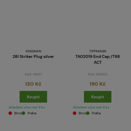
KINGMAN
TIPPMANN
28I Striker Plug silver
TA02019 End Cap /T98
ACT
Kód: 08137
Kód: 09665
130 Kč
190 Kč
Koupit
Koupit
skladem více než 5 ks
skladem více než 5 ks
Brno
Praha
Brno
Praha