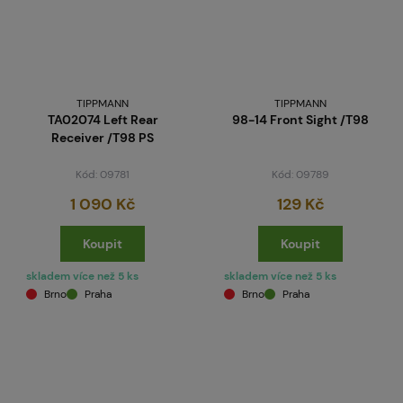
TIPPMANN
TIPPMANN
TA02074 Left Rear
98-14 Front Sight /T98
Receiver /T98 PS
Kód: 09781
Kód: 09789
1 090 Kč
129 Kč
Koupit
Koupit
skladem více než 5 ks
skladem více než 5 ks
Brno
Praha
Brno
Praha