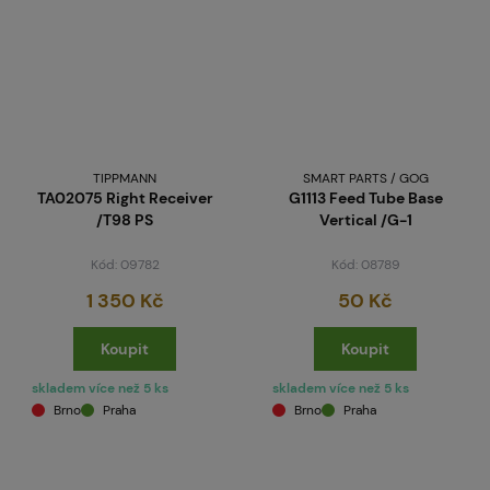
TIPPMANN
SMART PARTS / GOG
TA02075 Right Receiver
G1113 Feed Tube Base
/T98 PS
Vertical /G-1
Kód: 09782
Kód: 08789
1 350 Kč
50 Kč
Koupit
Koupit
skladem více než 5 ks
skladem více než 5 ks
Brno
Praha
Brno
Praha