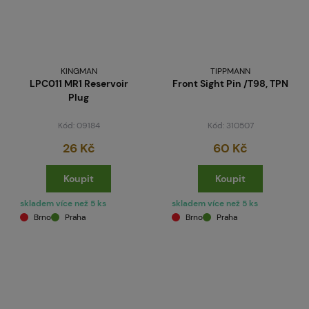
KINGMAN
TIPPMANN
LPC011 MR1 Reservoir
Front Sight Pin /T98, TPN
Plug
Kód: 09184
Kód: 310507
26 Kč
60 Kč
Koupit
Koupit
skladem více než 5 ks
skladem více než 5 ks
Brno
Praha
Brno
Praha