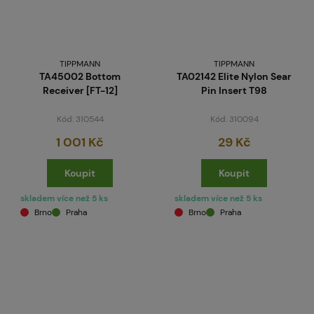
TIPPMANN
TIPPMANN
TA45002 Bottom
TA02142 Elite Nylon Sear
Receiver [FT-12]
Pin Insert T98
Kód: 310544
Kód: 310094
1 001 Kč
29 Kč
Koupit
Koupit
skladem více než 5 ks
skladem více než 5 ks
Brno
Praha
Brno
Praha