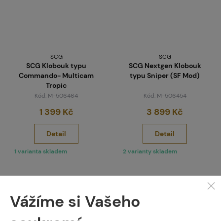
SCG
SCG
SCG Klobouk typu
SCG Nextgen Klobouk
Commando- Multicam
typu Sniper (SF Mod)
Tropic
Kód: M-506464
Kód: M-506454
1 399 Kč
3 899 Kč
Detail
Detail
1 varianta skladem
2 varianty skladem
Vážíme si Vašeho