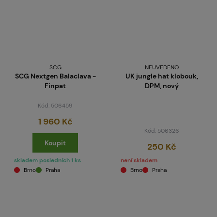
SCG
NEUVEDENO
SCG Nextgen Balaclava -
UK jungle hat klobouk,
Finpat
DPM, nový
Kód: 506459
1 960 Kč
Kód: 506326
Koupit
250 Kč
skladem posledních 1 ks
není skladem
Brno
Praha
Brno
Praha