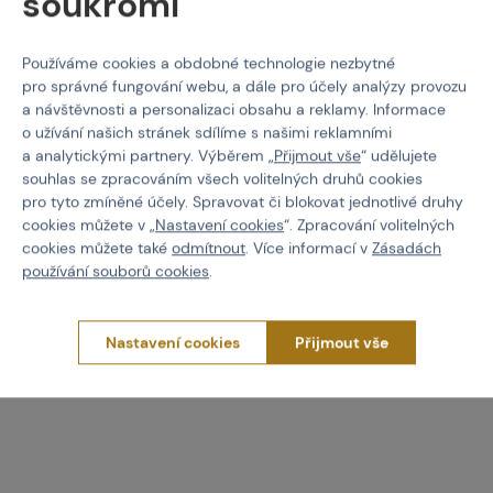
soukromí
Používáme cookies a obdobné technologie nezbytné
pro správné fungování webu, a dále pro účely analýzy provozu
a návštěvnosti a personalizaci obsahu a reklamy. Informace
o užívání našich stránek sdílíme s našimi reklamními
MIL-TEC
MIL-TEC
a analytickými partnery. Výběrem „
Přijmout vše
“ udělujete
Klobouk do džungle US
Klobouk do džungle US
souhlas se zpracováním všech volitelných druhů cookies
typ - Woodland
typ - Flecktarn
pro tyto zmíněné účely. Spravovat či blokovat jednotlivé druhy
cookies můžete v „
Nastavení cookies
“. Zpracování volitelných
Kód: M-506046
Kód: M-506087
cookies můžete také
odmítnout
. Více informací v
Zásadách
230 Kč
230 Kč
používání souborů cookies
.
Detail
Detail
Nastavení cookies
Přijmout vše
1 varianta skladem
1 varianta skladem