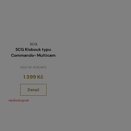
SCG
SCG Klobouk typu
Commando- Multicam
Kód: M-506463
1 399 Kč
Detail
nedostupné