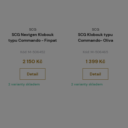
SCG
SCG
SCG Nextgen Klobouk
SCG Klobouk typu
typu Commando - Finpat
Commando- Oliva
Kód: M-506452
Kód: M-506465
2 150 Kč
1 399 Kč
Detail
Detail
2 varianty skladem
2 varianty skladem