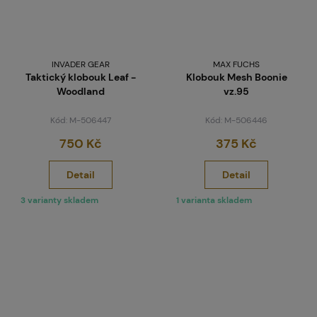
INVADER GEAR
MAX FUCHS
Taktický klobouk Leaf -
Klobouk Mesh Boonie
Woodland
vz.95
Kód: M-506447
Kód: M-506446
750 Kč
375 Kč
Detail
Detail
3 varianty skladem
1 varianta skladem