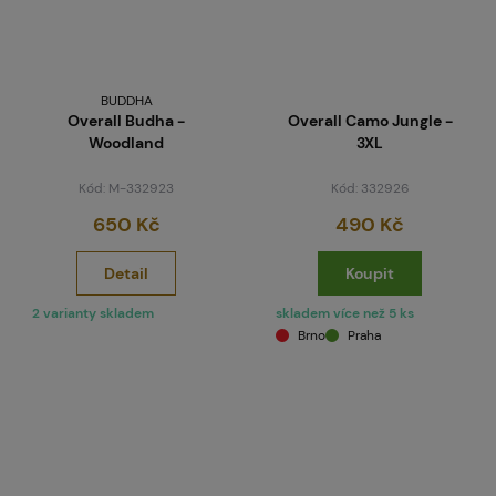
BUDDHA
Overall Budha -
Overall Camo Jungle -
Woodland
3XL
Kód: M-332923
Kód: 332926
650 Kč
490 Kč
Detail
Koupit
2 varianty skladem
skladem více než 5 ks
Brno
Praha