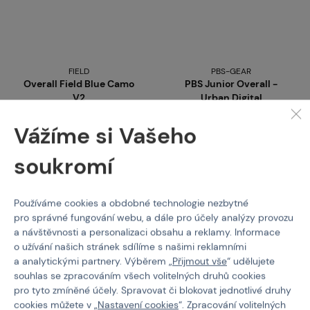
FIELD
PBS-GEAR
Overall Field Blue Camo
PBS Junior Overall -
V2
Urban Digital
Kód: M-332392
Kód: M-332270
Vážíme si Vašeho
590 Kč
625 Kč
soukromí
Detail
Detail
Používáme cookies a obdobné technologie nezbytné
3 varianty skladem
nedostupné
pro správné fungování webu, a dále pro účely analýzy provozu
a návštěvnosti a personalizaci obsahu a reklamy. Informace
o užívání našich stránek sdílíme s našimi reklamními
a analytickými partnery. Výběrem „
Přijmout vše
“ udělujete
souhlas se zpracováním všech volitelných druhů cookies
pro tyto zmíněné účely. Spravovat či blokovat jednotlivé druhy
cookies můžete v „
Nastavení cookies
“. Zpracování volitelných