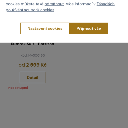
cookies můžete také
odmítnout
. Více informací v
Zásadách
používání souborů cookies
.
Nastavení cookies
Přijmout vše
INVADER GEAR
Kompletní uniforma typu
Sumrak Suit - Partizan
Kód: M-500163
od
2 599 Kč
Detail
nedostupné