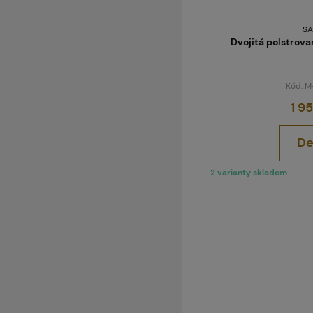
SA
Dvojitá polstrova
Kód: 
1 9
De
2 varianty skladem