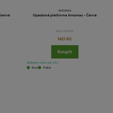
AMOMAX
 černá
Opasková platforma Amomax - Černá
Kód: 103294
140 Kč
Koupit
skladem více než 5 ks
Brno
Praha