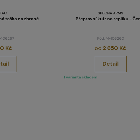
TAC
SPECNA ARMS
ná taška na zbraně
Přepravní kufr na repliku - Če
M-106267
Kód: M-106260
50 Kč
od
2 650 Kč
tail
Detail
1 varianta skladem