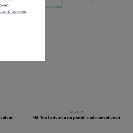
cování
1 varianta skladem
uborů cookies
.
MIL-TEC
volver -
Mil-Tec Ledvinka na pistoli s páskem olivová