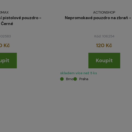
OMAX
ACTIONSHOP
í pistolové pouzdro -
Nepromokavé pouzdro na zbraň -
- Černé
 102583
Kód: 106254
0 Kč
120 Kč
upit
Koupit
skladem více než 5 ks
Brno
Praha