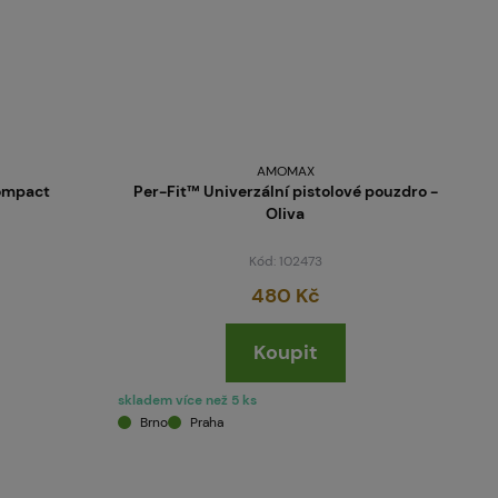
AMOMAX
ompact
Per-Fit™ Univerzální pistolové pouzdro -
Oliva
Kód: 102473
480 Kč
Koupit
skladem více než 5 ks
Brno
Praha