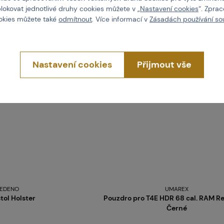
blokovat jednotlivé druhy cookies můžete v „
Nastavení cookies
“. Zpra
skladem více než 5 ks
ookies můžete také
odmítnout
. Více informací v
Zásadách používání so
Brno
Praha
Nastavení cookies
Přijmout vše
EDENO
UMAREX
stol Holster
Pouzdro pro T4E HDR 68 cal. RAM Re
Černé