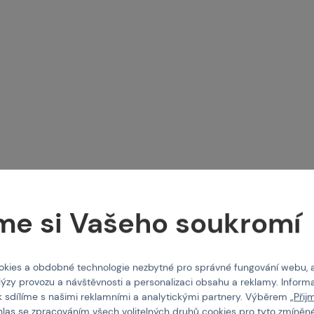
AREX
AMOMAX
ver T4E HDR 50 RAM
Univerzální Holster na pistoli - 
me si Vašeho soukromí
 102955
Kód: 103299
0 Kč
390 Kč
kies a obdobné technologie nezbytné pro správné fungování webu, 
lýzy provozu a návštěvnosti a personalizaci obsahu a reklamy. Informa
k sdílíme s našimi reklamními a analytickými partnery. Výběrem „
Přij
upit
Koupit
hlas se zpracováním všech volitelných druhů cookies pro tyto zmíněné