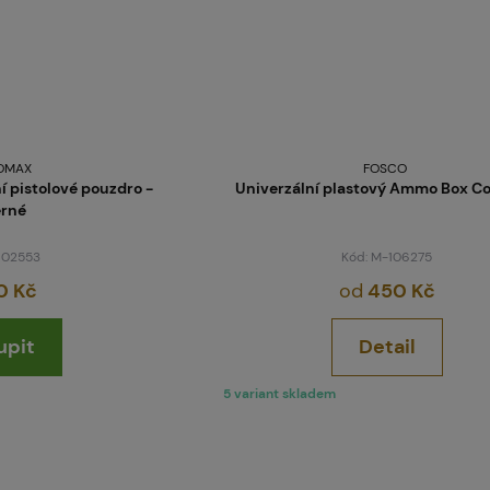
OMAX
FOSCO
í pistolové pouzdro -
Univerzální plastový Ammo Box C
rné
 102553
Kód: M-106275
0 Kč
od
450 Kč
upit
Detail
5 variant skladem