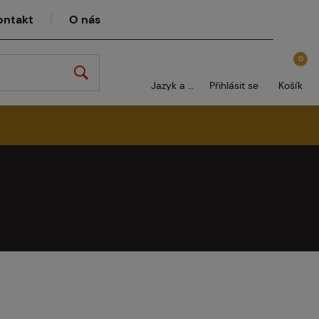
ontakt
O nás
0
Jazyk a měna
Přihlásit se
Košík