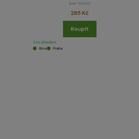
Kód: 102662
285 Kč
Koupit
3 ks skladem
Brno
Praha