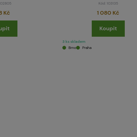
 102805
Kód: 103135
8 Kč
1 080 Kč
upit
Koupit
3 ks skladem
Brno
Praha