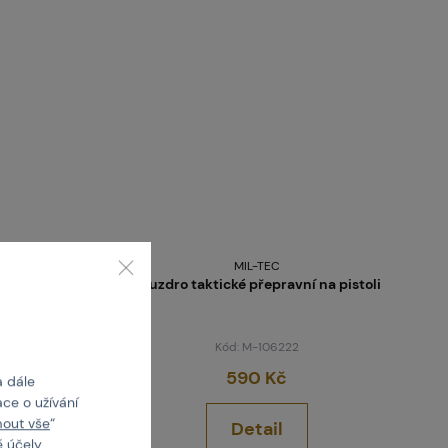
MIL-TEC
Černý
Pouzdro taktické přepravní na pistoli
Kód: M-106222
590 Kč
a dále
ce o užívání
mout vše
“
Detail
 účely.