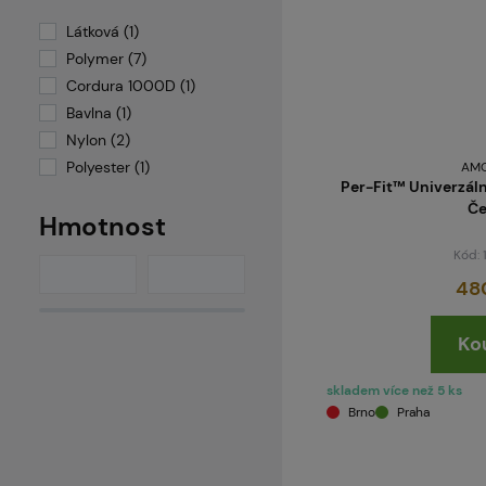
Umarex
Látková (1)
Polymer (7)
Cordura 1000D (1)
Bavlna (1)
Nylon (2)
Polyester (1)
AM
Per-Fit™ Univerzáln
Če
Hmotnost
Kód:
48
Ko
skladem více než 5 ks
Brno
Praha