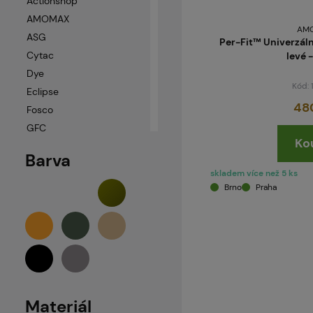
Actionshop
AMOMAX
AM
ASG
Per-Fit™ Univerzáln
Cytac
levé 
Dye
Kód:
Eclipse
48
Fosco
GFC
Ko
Mil-Tec
Barva
Neuvedeno
skladem více než 5 ks
PBS-Gear
Brno
Praha
Recovery
SATAC
SIXMM
Specna Arms
Swiss Arms
SwissArms
Materiál
Tiberius Arms