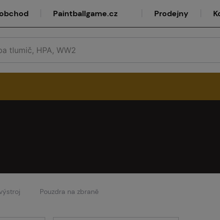
oobchod
Paintballgame.cz
Prodejny
K
rvis
lkoobchod
výstroj
Pouzdra na zbraně