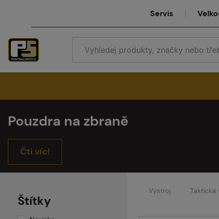
Servis
Velk
Pouzdra na zbraně
Se
Čti víc!
Ve
Výstroj
Taktická 
Štítky