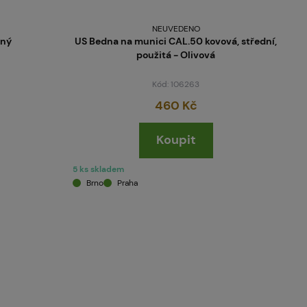
NEUVEDENO
rný
US Bedna na munici CAL.50 kovová, střední,
použitá - Olivová
Kód: 106263
460 Kč
Koupit
5 ks skladem
Brno
Praha