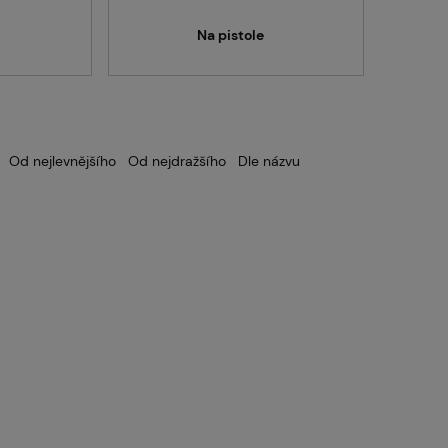
intballgame.cz
Na pistole
odejny
Od nejlevnějšího
Od nejdražšího
Dle názvu
ntakt
nás