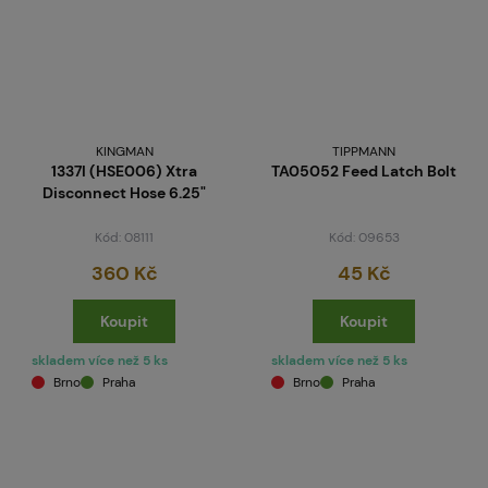
KINGMAN
TIPPMANN
1337I (HSE006) Xtra
TA05052 Feed Latch Bolt
Disconnect Hose 6.25"
Kód: 08111
Kód: 09653
360 Kč
45 Kč
Koupit
Koupit
skladem více než 5 ks
skladem více než 5 ks
Brno
Praha
Brno
Praha