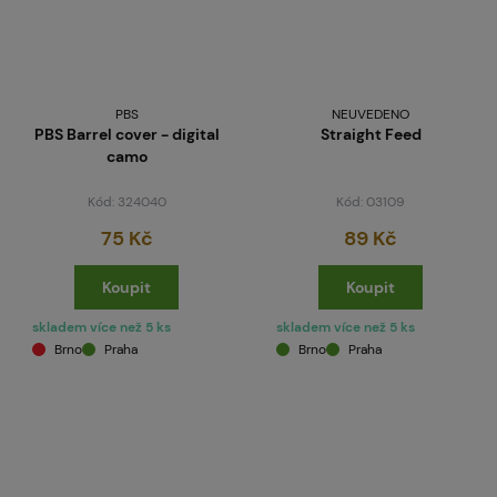
PBS
NEUVEDENO
PBS Barrel cover - digital
Straight Feed
camo
Kód: 324040
Kód: 03109
75 Kč
89 Kč
Koupit
Koupit
skladem více než 5 ks
skladem více než 5 ks
Brno
Praha
Brno
Praha