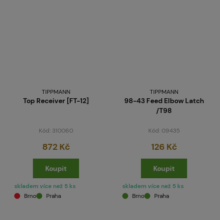
TIPPMANN
TIPPMANN
Top Receiver [FT-12]
98-43 Feed Elbow Latch
/T98
Kód: 310060
Kód: 09435
872 Kč
126 Kč
Koupit
Koupit
skladem více než 5 ks
skladem více než 5 ks
Brno
Praha
Brno
Praha