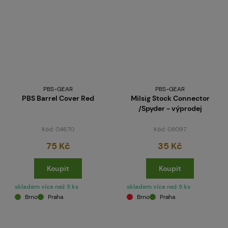
PBS-GEAR
PBS-GEAR
PBS Barrel Cover Red
Milsig Stock Connector
/Spyder - výprodej
Kód: 04670
Kód: 08097
75 Kč
35 Kč
Koupit
Koupit
skladem více než 5 ks
skladem více než 5 ks
Brno
Praha
Brno
Praha