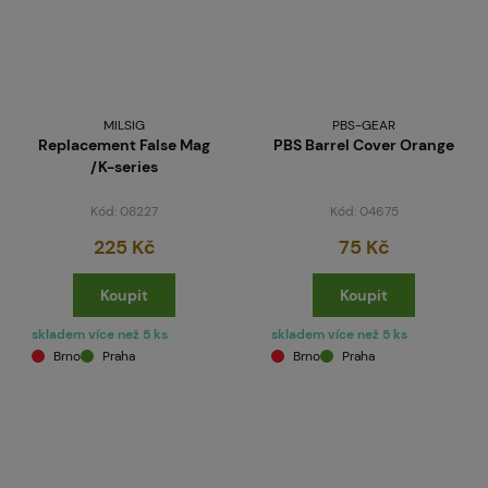
MILSIG
PBS-GEAR
Replacement False Mag
PBS Barrel Cover Orange
/K-series
Kód: 08227
Kód: 04675
225 Kč
75 Kč
Koupit
Koupit
skladem více než 5 ks
skladem více než 5 ks
Brno
Praha
Brno
Praha