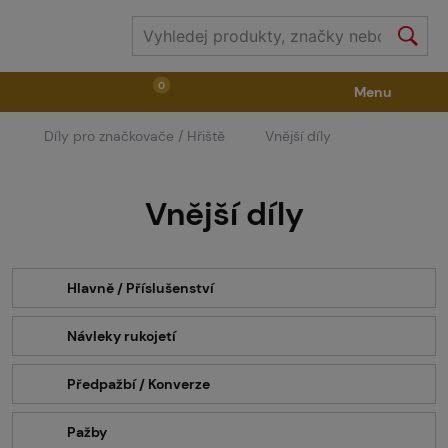
0
Menu
Díly pro značkovače / Hřiště
Vnější díly
Zbraně
Příslušenství ke zbraním
Výstroj
Vnější díly
Střelivo
Masky
Vzduch / CO2
Díly pro značkovače / Hřiště
Oblečení / Obuv
Hlavně / Příslušenství
Návleky rukojetí
Pyrotechnika
II. Jakost
GRINDS
Předpažbí / Konverze
Pažby