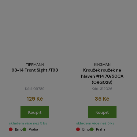
TIPPMANN
KINGMAN
98-14 Front Sight /T98
Kroužek roužek na
hlaveň #14 70/50CA
(ORG028)
Kód: 09789
Kód: 312026
129 Kč
35 Kč
Koupit
Koupit
skladem více než 5 ks
skladem více než 5 ks
Brno
Praha
Brno
Praha