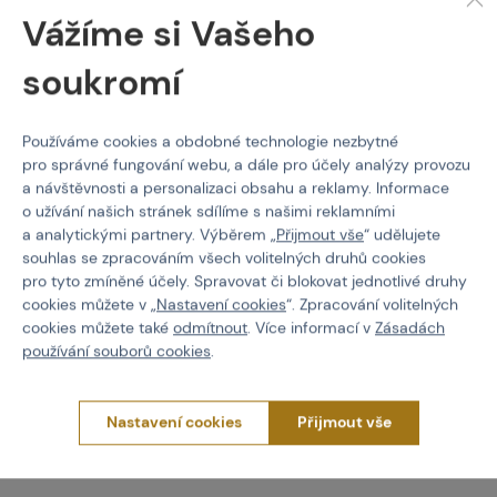
Vážíme si Vašeho
soukromí
Používáme cookies a obdobné technologie nezbytné
pro správné fungování webu, a dále pro účely analýzy provozu
AZODIN
MILSIG
a návštěvnosti a personalizaci obsahu a reklamy. Informace
P071 Braided Hose
MARKSMAN Barrel
o užívání našich stránek sdílíme s našimi reklamními
Thread Protector
a analytickými partnery. Výběrem „
Přijmout vše
“ udělujete
souhlas se zpracováním všech volitelných druhů cookies
Kód: 09258
Kód: 04203
pro tyto zmíněné účely. Spravovat či blokovat jednotlivé druhy
302 Kč
135 Kč
cookies můžete v „
Nastavení cookies
“. Zpracování volitelných
cookies můžete také
odmítnout
. Více informací v
Zásadách
používání souborů cookies
.
Koupit
Koupit
skladem více než 5 ks
skladem více než 5 ks
Brno
Praha
Brno
Praha
Nastavení cookies
Přijmout vše