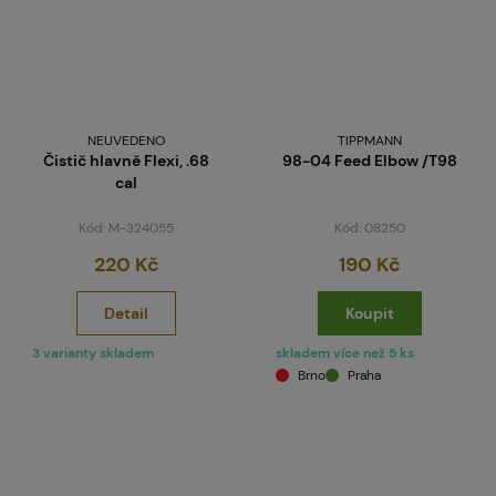
NEUVEDENO
TIPPMANN
Čistič hlavně Flexi, .68
98-04 Feed Elbow /T98
cal
Kód: M-324055
Kód: 08250
220 Kč
190 Kč
Detail
Koupit
3 varianty skladem
skladem více než 5 ks
Brno
Praha