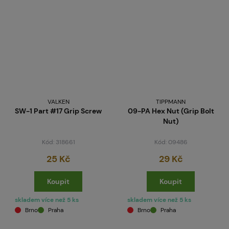
VALKEN
TIPPMANN
SW-1 Part #17 Grip Screw
09-PA Hex Nut (Grip Bolt
Nut)
Kód: 318661
Kód: 09486
25 Kč
29 Kč
Koupit
Koupit
skladem více než 5 ks
skladem více než 5 ks
Brno
Praha
Brno
Praha