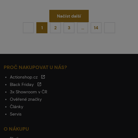
Načíst další
1
2
3
…
14
PROČ NAKUPOVAT U NÁS?
Actionshop.cz
Black Friday
3x Showroom v ČR
Ověřené značky
Články
Servis
O NÁKUPU