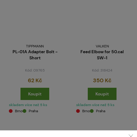
TIPPMANN
VALKEN
PL-01A Adapter Bolt -
Feed Elbow for 50.cal
Short
SW-1
Kód: 09765
Kód: 318424
62 Kč
350 Kč
Koupit
Koupit
skladem více než 5 ks
skladem více než 5 ks
Brno
Praha
Brno
Praha