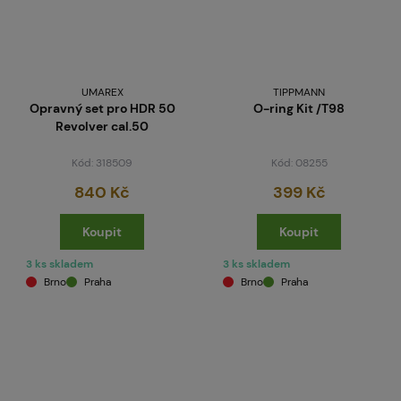
UMAREX
TIPPMANN
Opravný set pro HDR 50
O-ring Kit /T98
Revolver cal.50
Kód: 318509
Kód: 08255
840 Kč
399 Kč
Koupit
Koupit
3 ks skladem
3 ks skladem
Brno
Praha
Brno
Praha