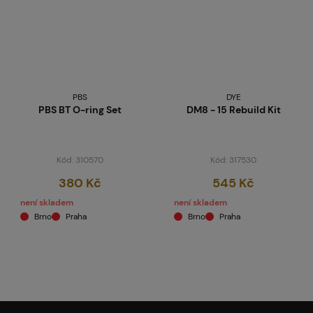
PBS
DYE
PBS BT O-ring Set
DM8 - 15 Rebuild Kit
Kód: 310570
Kód: 317530
380 Kč
545 Kč
není skladem
není skladem
Brno
Praha
Brno
Praha