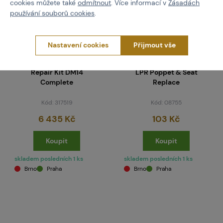
cookies můžete také
odmítnout
. Více informací v
Zásadách
používání souborů cookies
.
Nastavení cookies
Přijmout vše
DYE
SMART PARTS / GOG
Repair Kit DM14
LPR Poppet & Seat
Complete
Replace
Kód: 317519
Kód: 08755
6 435 Kč
103 Kč
Koupit
Koupit
skladem posledních 1 ks
skladem posledních 1 ks
Brno
Praha
Brno
Praha