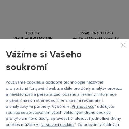
UMAREX
SMART PARTS / GOG
Walther PPQ M2 T4E
Vertical Max-Flo Seal Kit
Service Kit
/Impulse
Vážíme si Vašeho
Kód: 319517
Kód: 08383
soukromí
1 089 Kč
175 Kč
Koupit
Koupit
Používáme cookies a obdobné technologie nezbytné
pro správné fungování webu, a dále pro účely analýzy provozu
skladem posledních 1 ks
skladem posledních 1 ks
a návštěvnosti a personalizaci obsahu a reklamy. Informace
Brno
Praha
Brno
Praha
o užívání našich stránek sdílíme s našimi reklamními
a analytickými partnery. Výběrem „
Přijmout vše
“ udělujete
souhlas se zpracováním všech volitelných druhů cookies
pro tyto zmíněné účely. Spravovat či blokovat jednotlivé druhy
cookies můžete v „
Nastavení cookies
“. Zpracování volitelných