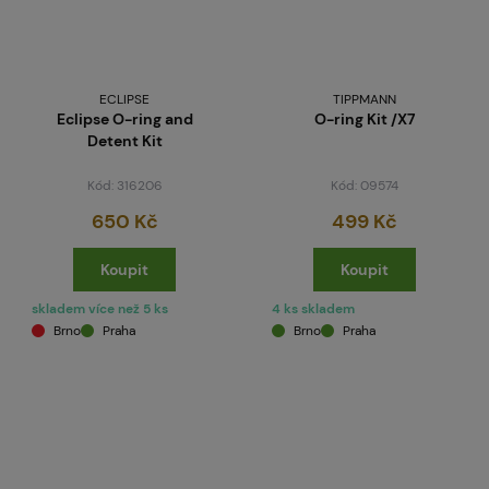
ECLIPSE
TIPPMANN
Eclipse O-ring and
O-ring Kit /X7
Detent Kit
Kód: 316206
Kód: 09574
650 Kč
499 Kč
Koupit
Koupit
skladem více než 5 ks
4 ks skladem
Brno
Praha
Brno
Praha