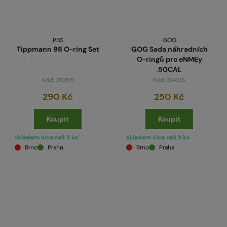
PBS
GOG
Tippmann 98 O-ring Set
GOG Sada náhradních
O-ringů pro eNMEy
.50CAL
Kód: 310571
Kód: 314216
290 Kč
250 Kč
Koupit
Koupit
skladem více než 5 ks
skladem více než 5 ks
Brno
Praha
Brno
Praha