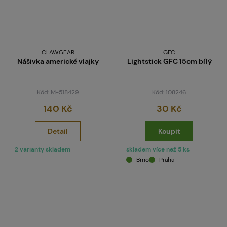
CLAWGEAR
GFC
Nášivka americké vlajky
Lightstick GFC 15cm bílý
Kód: M-518429
Kód: 108246
140 Kč
30 Kč
Detail
Koupit
2 varianty skladem
skladem více než 5 ks
Brno
Praha