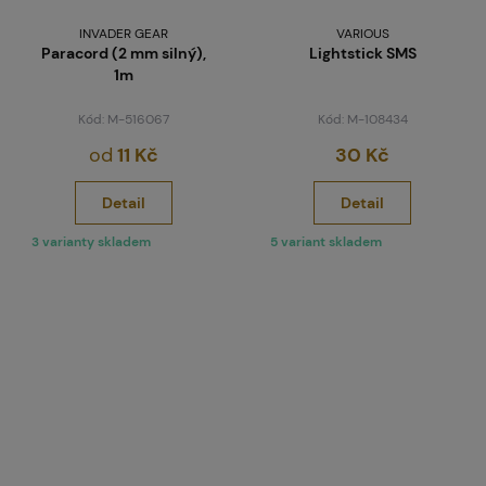
INVADER GEAR
VARIOUS
Paracord (2 mm silný),
Lightstick SMS
1m
Kód: M-516067
Kód: M-108434
od
11 Kč
30 Kč
Detail
Detail
3 varianty skladem
5 variant skladem