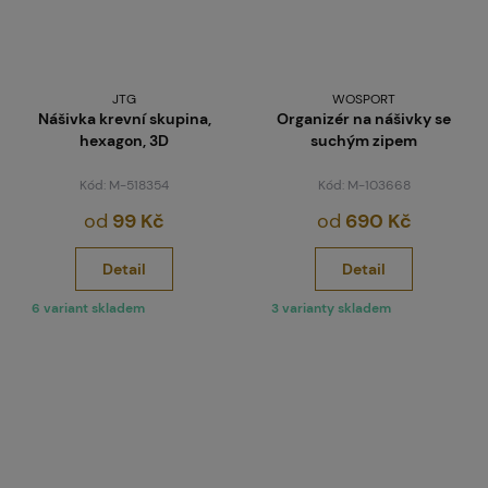
JTG
WOSPORT
Nášivka krevní skupina,
Organizér na nášivky se
hexagon, 3D
suchým zipem
Kód: M-518354
Kód: M-103668
od
99 Kč
od
690 Kč
Detail
Detail
6 variant skladem
3 varianty skladem