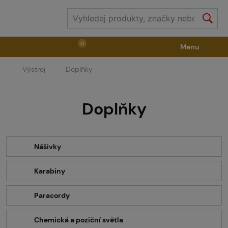
0
Menu
Výstroj
Doplňky
Zbraně
Příslušenství ke zbraním
Výstroj
Doplňky
Střelivo
Masky
Vzduch / CO2
Díly pro značkovače / Hřiště
Oblečení / Obuv
Nášivky
Karabiny
Pyrotechnika
II. Jakost
GRINDS
Paracordy
Chemická a poziční světla