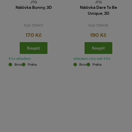
JTG
JTG
Nášivka Bunny, 3D
Nášivka Dare To Be
Unique, 3D
Kód: 518407
Kód: 518406
170 Kč
190 Kč
Koupit
Koupit
5 ks skladem
skladem více než 5 ks
Brno
Praha
Brno
Praha