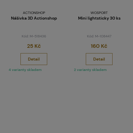
ACTIONSHOP
WOSPORT
Nášivka 3D Actionshop
Mini lightsticky 30 ks
Kód: M-518436
Kód: M-108447
25 Kč
160 Kč
Detail
Detail
4 varianty skladem
2 varianty skladem