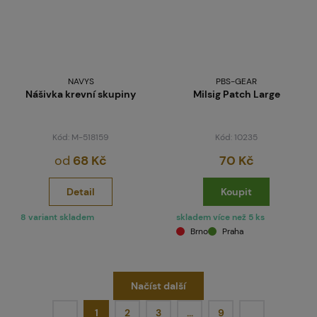
NAVYS
PBS-GEAR
Nášivka krevní skupiny
Milsig Patch Large
Kód: M-518159
Kód: 10235
od
68 Kč
70 Kč
Detail
Koupit
8 variant skladem
skladem více než 5 ks
Brno
Praha
Načíst další
1
2
3
…
9