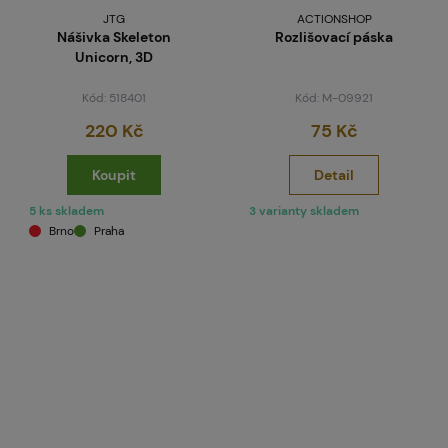
JTG
ACTIONSHOP
Nášivka Skeleton
Rozlišovací páska
Unicorn, 3D
Kód: 518401
Kód: M-09921
220 Kč
75 Kč
Koupit
Detail
5 ks skladem
3 varianty skladem
Brno
Praha