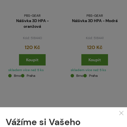
PBS-GEAR
PBS-GEAR
Nášivka 3D HPA -
Nášivka 3D HPA - Modrá
oranžová
Kód: 518440
Kód: 518441
120 Kč
120 Kč
Koupit
Koupit
skladem více než 5 ks
skladem více než 5 ks
Brno
Praha
Brno
Praha
Vážíme si Vašeho