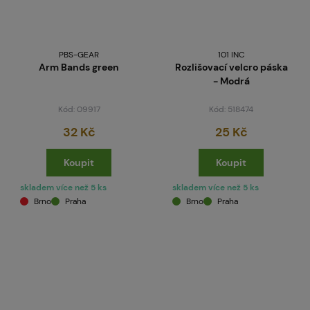
PBS-GEAR
101 INC
Arm Bands green
Rozlišovací velcro páska
- Modrá
Kód: 09917
Kód: 518474
32 Kč
25 Kč
Koupit
Koupit
skladem více než 5 ks
skladem více než 5 ks
Brno
Praha
Brno
Praha