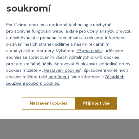
soukromí
101 INC
101 INC
Používáme cookies a obdobné technologie nezbytné
Nášivka 3D PVC krevní
Rozlišovací velcro páska
pro správné fungování webu, a dále pro účely analýzy provozu
skupina
- Červená
a návštěvnosti a personalizaci obsahu a reklamy. Informace
o užívání našich stránek sdílíme s našimi reklamními
Kód: M-518467
Kód: 518473
a analytickými partnery. Výběrem „
Přijmout vše
“ udělujete
79 Kč
25 Kč
souhlas se zpracováním všech volitelných druhů cookies
pro tyto zmíněné účely. Spravovat či blokovat jednotlivé druhy
Detail
Koupit
cookies můžete v „
Nastavení cookies
“. Zpracování volitelných
cookies můžete také
odmítnout
. Více informací v
Zásadách
4 varianty skladem
skladem více než 5 ks
používání souborů cookies
.
Brno
Praha
Nastavení cookies
Přijmout vše