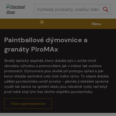
0
Menu
Paintballové dýmovnice a
Zbraně
Příslušenství ke zbraním
Výstroj
granáty PiroMAx
Střelivo
Masky
Vzduch / CO2
Skvělý taktický doplněk, který dokáže být v určité chvíli
obrovkou výhodou a pomocníkem jak v indoor tak outdoor
prostorách. Dýmovnice jsou skvělé při postupu vpřed a pár
Díly pro značkovače / Hřiště
Oblečení / Obuv
korun dokáže zachránit celý útok tvého týmu. To stejné dokáže
udělat pyrotechnika uvnitř prostor - jakmile jí dokážeš správně
využít tak šance na splnění úkolu jsou násobně vyšší, než když
proti tobě stojí tým bez těchto doplňků pyrotechniky.
Pyrotechnika
II. Jakost
GRINDS
Více o pyrotechnice