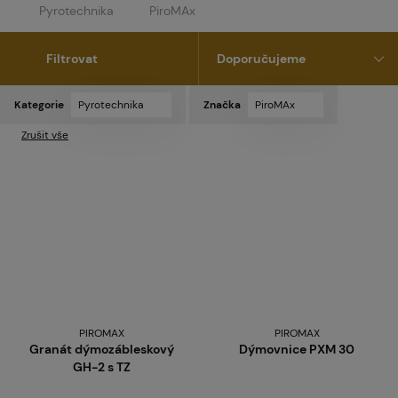
Pyrotechnika
PiroMAx
Filtrovat
Kategorie
Pyrotechnika
Značka
PiroMAx
Zrušit vše
PIROMAX
PIROMAX
Granát dýmozábleskový
Dýmovnice PXM 30
GH-2 s TZ