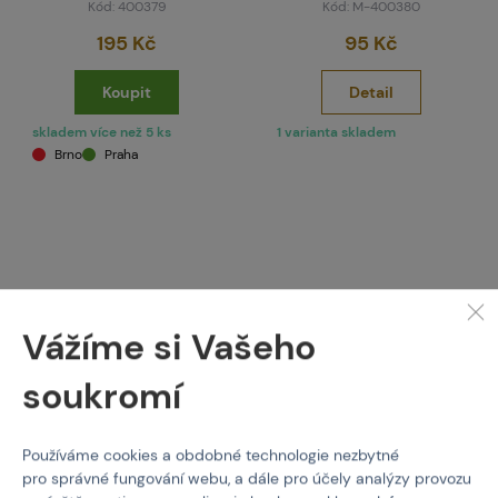
Kód: 400379
Kód: M-400380
195 Kč
95 Kč
Koupit
Detail
skladem více než 5 ks
1 varianta skladem
Brno
Praha
Vážíme si Vašeho
soukromí
PIROMAX
Airsoftový granát GR-2 s
Používáme cookies a obdobné technologie nezbytné
TZ
pro správné fungování webu, a dále pro účely analýzy provozu