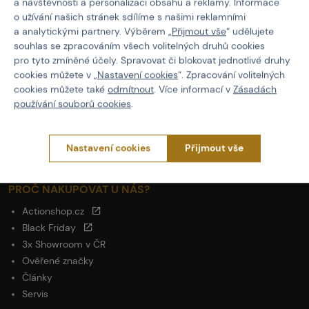
a návštěvnosti a personalizaci obsahu a reklamy. Informace
o užívání našich stránek sdílíme s našimi reklamními
Kód: 400426
a analytickými partnery. Výběrem „
Přijmout vše
“ udělujete
210 Kč
souhlas se zpracováním všech volitelných druhů cookies
pro tyto zmíněné účely. Spravovat či blokovat jednotlivé druhy
není skladem
cookies můžete v „
Nastavení cookies
“. Zpracování volitelných
Brno
Praha
cookies můžete také
odmítnout
. Více informací v
Zásadách
používání souborů cookies
.
Nastavení cookies
Přijmout vše
PROČ NAKUPOVAT U NÁS?
Actionshop.cz
Black Friday
3x Showroom v ČR
Ověřené značky
Články
Servis