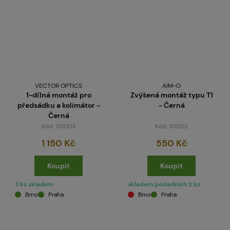
VECTOR OPTICS
AIM-O
1-dílná montáž pro
Zvýšená montáž typu T1
předsádku a kolimátor -
- Černá
Černá
Kód: 110003
Kód: 101352
1 150 Kč
550 Kč
Koupit
Koupit
3 ks skladem
skladem posledních 2 ks
Brno
Praha
Brno
Praha