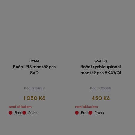
CYMA
WADSN
Boční RIS montáž pro
Boční rychloupínací
SVD
montáž pro AK47/74
Kód: 216688
Kód: 100068
1 050 Kč
450 Kč
není skladem
není skladem
Brno
Praha
Brno
Praha