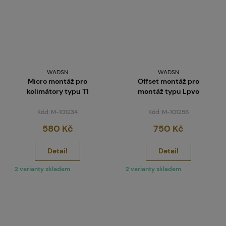
WADSN
WADSN
Micro montáž pro
Offset montáž pro
kolimátory typu T1
montáž typu Lpvo
Kód: M-101234
Kód: M-101256
580 Kč
750 Kč
Detail
Detail
2 varianty skladem
2 varianty skladem