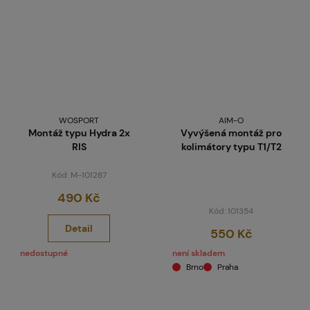
WOSPORT
AIM-O
Montáž typu Hydra 2x
Vyvýšená montáž pro
RIS
kolimátory typu T1/T2
Kód: M-101287
490 Kč
Kód: 101354
Detail
550 Kč
nedostupné
není skladem
Brno
Praha