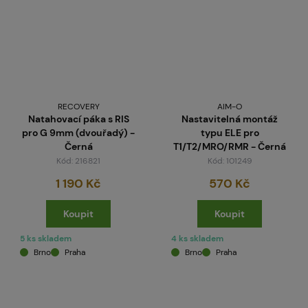
RECOVERY
AIM-O
Natahovací páka s RIS
Nastavitelná montáž
pro G 9mm (dvouřadý) -
typu ELE pro
Černá
T1/T2/MRO/RMR - Černá
Kód: 216821
Kód: 101249
1 190 Kč
570 Kč
Koupit
Koupit
5 ks skladem
4 ks skladem
Brno
Praha
Brno
Praha