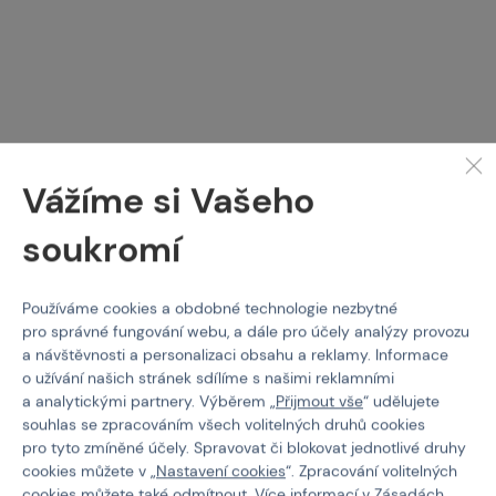
Vážíme si Vašeho
VECTOR OPTICS
WADSN
MAG montáž 45° pro
Montáž typu HYDRA
soukromí
montáž RMR - Černá
Kód: 101274
Kód: M-101266
Používáme cookies a obdobné technologie nezbytné
370 Kč
od
1 250 Kč
pro správné fungování webu, a dále pro účely analýzy provozu
a návštěvnosti a personalizaci obsahu a reklamy. Informace
Koupit
Detail
o užívání našich stránek sdílíme s našimi reklamními
a analytickými partnery. Výběrem „
Přijmout vše
“ udělujete
skladem posledních 2 ks
1 varianta skladem
souhlas se zpracováním všech volitelných druhů cookies
Brno
Praha
pro tyto zmíněné účely. Spravovat či blokovat jednotlivé druhy
cookies můžete v „
Nastavení cookies
“. Zpracování volitelných
cookies můžete také
odmítnout
. Více informací v
Zásadách