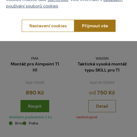
používání souborů cookies
.
Nastavení cookies
Přijmout vše
FMA
WADSN
Montáž pro Aimpoint T1
Taktická vysoká montáž
H1
typu SKILL pro T1
Kód: 101155
Kód: M-101344
890 Kč
od
750 Kč
Koupit
Detail
skladem posledních 2 ks
nedostupné
Brno
Praha