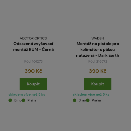
VECTOR OPTICS
WADSN
Odsazená zvyšovací
Montáž na pistole pro
montáž RUM - Černá
kolimátor s pákou
natažená - Dark Earth
Kód: 101273
Kód: 216772
390 Kč
390 Kč
Koupit
Koupit
skladem více než 5 ks
skladem více než 5 ks
Brno
Praha
Brno
Praha