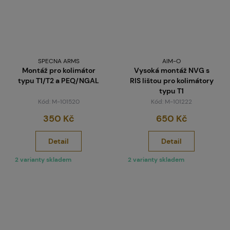
SPECNA ARMS
AIM-O
Montáž pro kolimátor
Vysoká montáž NVG s
typu T1/T2 a PEQ/NGAL
RIS lištou pro kolimátory
typu T1
Kód: M-101520
Kód: M-101222
350 Kč
650 Kč
Detail
Detail
2 varianty skladem
2 varianty skladem