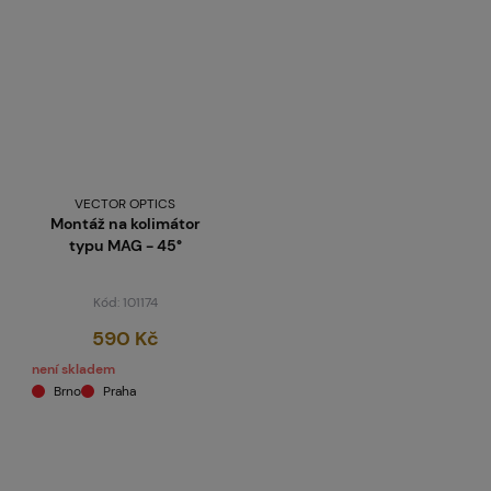
VECTOR OPTICS
Montáž na kolimátor
typu MAG - 45°
Kód: 101174
590 Kč
není skladem
Brno
Praha