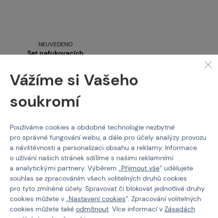
NEUVEDENO
Set nafukovacích
překážek, 20ks
Vážíme si Vašeho
Kód: 338232
soukromí
71 590 Kč
není skladem
Používáme cookies a obdobné technologie nezbytné
Brno
Praha
pro správné fungování webu, a dále pro účely analýzy provozu
a návštěvnosti a personalizaci obsahu a reklamy. Informace
o užívání našich stránek sdílíme s našimi reklamními
a analytickými partnery. Výběrem „
Přijmout vše
“ udělujete
souhlas se zpracováním všech volitelných druhů cookies
pro tyto zmíněné účely. Spravovat či blokovat jednotlivé druhy
cookies můžete v „
Nastavení cookies
“. Zpracování volitelných
PROČ NAKUPOVAT U NÁS?
cookies můžete také
odmítnout
. Více informací v
Zásadách