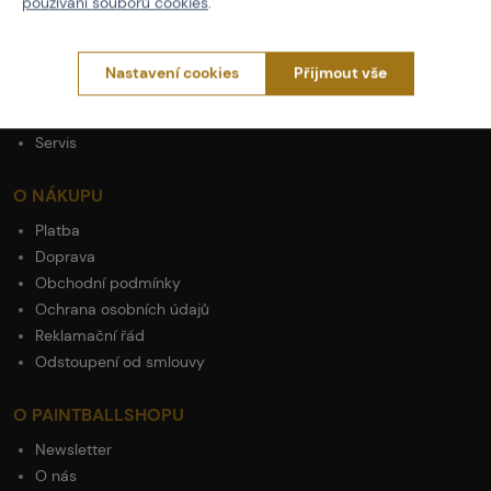
používání souborů cookies
.
Actionshop.cz
Black Friday
3x Showroom v ČR
Nastavení cookies
Přijmout vše
Ověřené značky
Články
Servis
O NÁKUPU
Platba
Doprava
Obchodní podmínky
Ochrana osobních údajů
Reklamační řád
Odstoupení od smlouvy
O PAINTBALLSHOPU
Newsletter
O nás