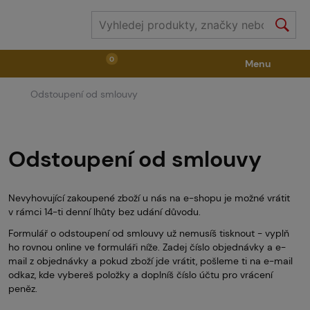
0
Menu
Odstoupení od smlouvy
Zbraně
Příslušenství ke zbraním
Výstroj
Střelivo
Masky
Vzduch / CO2
Odstoupení od smlouvy
Nevyhovující zakoupené zboží u nás na e-shopu je možné vrátit
Díly pro značkovače / Hřiště
Oblečení / Obuv
v rámci 14-ti denní lhůty bez udání důvodu.
Formulář o odstoupení od smlouvy už nemusíš tisknout - vyplň
ho rovnou online ve formuláři níže. Zadej číslo objednávky a e-
Pyrotechnika
II. Jakost
GRINDS
mail z objednávky a pokud zboží jde vrátit, pošleme ti na e-mail
odkaz, kde vybereš položky a doplníš číslo účtu pro vrácení
peněz.