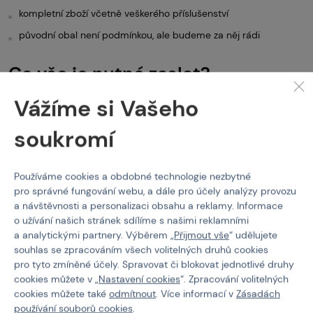
kompletní zboží včetně veškerého příslušenství
původní obal není podmínkou, ale budeme za něj rádi
Co vše je nutné zaslat?
vrácené zboží
Vážíme si Vašeho
kopii faktury / účtenky (nebo alespoň číslo objednávky)
soukromí
Jak mohu zboží vrátit?
Používáme cookies a obdobné technologie nezbytné
1) Zaslat na adresu:
pro správné fungování webu, a dále pro účely analýzy provozu
AGS Trade, s.r.o.
a návštěvnosti a personalizaci obsahu a reklamy. Informace
Krejnická 2021/1
o užívání našich stránek sdílíme s našimi reklamními
148 00 Praha 4
a analytickými partnery. Výběrem „
Přijmout vše
“ udělujete
objednavky@paintballshop.cz
souhlas se zpracováním všech volitelných druhů cookies
+420 774 258 858
pro tyto zmíněné účely. Spravovat či blokovat jednotlivé druhy
cookies můžete v „
Nastavení cookies
“. Zpracování volitelných
cookies můžete také
odmítnout
. Více informací v
Zásadách
používání souborů cookies
.