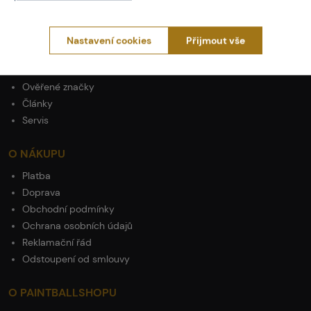
PROČ NAKUPOVAT U NÁS?
Actionshop.cz
Nastavení cookies
Přijmout vše
Black Friday
3x Showroom v ČR
Ověřené značky
Články
Servis
O NÁKUPU
Platba
Doprava
Obchodní podmínky
Ochrana osobních údajů
Reklamační řád
Odstoupení od smlouvy
O PAINTBALLSHOPU