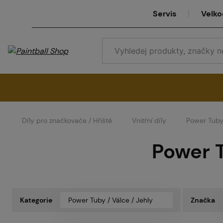
Servis
Velk
Díly pro značkovače / Hřiště
Vnitřní díly
Power Tuby 
Se
Power T
Ve
Kategorie
Power Tuby / Válce / Jehly
Značka