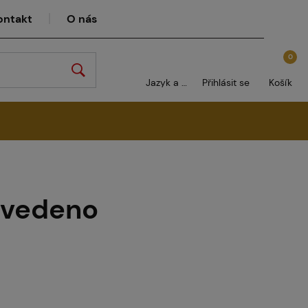
ontakt
O nás
0
Jazyk a měna
Přihlásit se
Košík
euvedeno