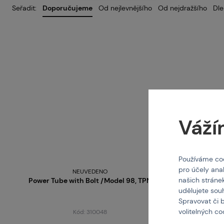
Pa
Seřadit:
Doporučujeme
Od nejlevnějšího
Od nejdražšího
Dle
Pr
Ko
Váží
O 
Používáme coo
pro účely ana
NEUVEDENO
našich stráne
Power Tube with Bolt /Model 98, TPN
udělujete sou
Spravovat či 
volitelných c
Kód: 310048