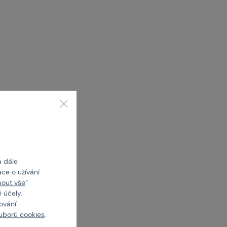
a dále
ce o užívání
mout vše
“
 účely.
cování
uborů cookies
.