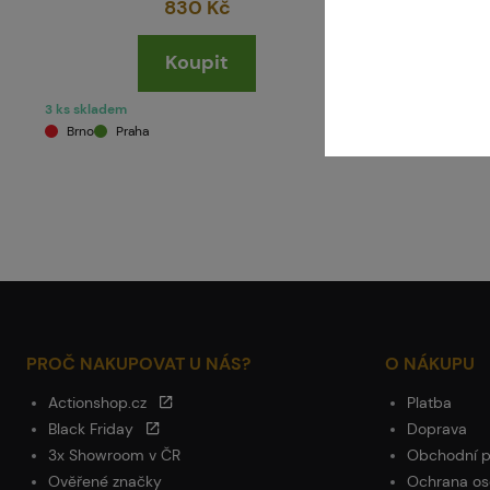
830 Kč
Koupit
3 ks skladem
skladem posle
Brno
Praha
Brno
Pr
PROČ NAKUPOVAT U NÁS?
O NÁKUPU
Actionshop.cz
Platba
Black Friday
Doprava
3x Showroom v ČR
Obchodní 
Ověřené značky
Ochrana os