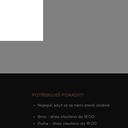
POTŘEBUJEŠ PORADIT?
Nejlepší, když se za námi stavíš osobně
Brno - dnes otevřeno do 18:00
Praha - dnes otevřeno do 18:00