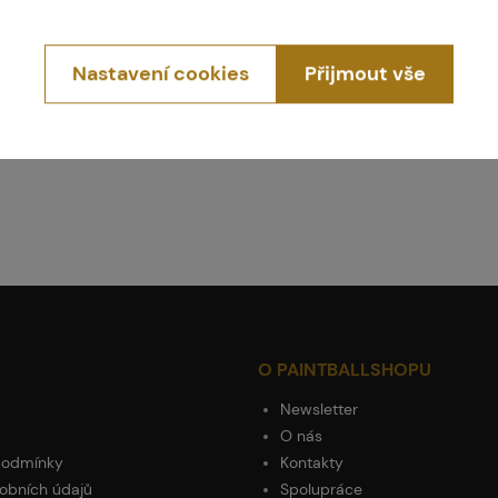
550 Kč
Koupit
Nastavení cookies
Přijmout vše
dních 1 ks
aha
O PAINTBALLSHOPU
Newsletter
O nás
podmínky
Kontakty
obních údajů
Spolupráce