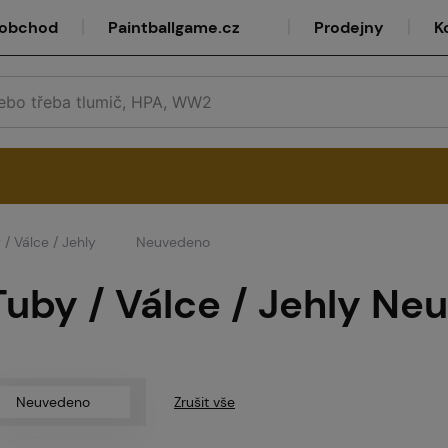
oobchod
Paintballgame.cz
Prodejny
K
/ Válce / Jehly
Neuvedeno
rvis
uby / Válce / Jehly N
lkoobchod
Neuvedeno
Zrušit vše