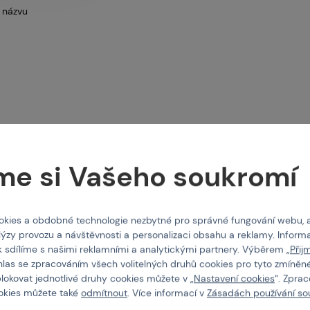
intballgame.cz
 názvu
odejny
ntakt
me si Vašeho soukromí
nás
kies a obdobné technologie nezbytné pro správné fungování webu, 
lýzy provozu a návštěvnosti a personalizaci obsahu a reklamy. Informa
NEUVEDENO
k sdílíme s našimi reklamními a analytickými partnery. Výběrem „
Přij
P2126 Thimble
hlas se zpracováním všech volitelných druhů cookies pro tyto zmíněné
blokovat jednotlivé druhy cookies můžete v „
Nastavení cookies
“. Zpra
ookies můžete také
odmítnout
. Více informací v
Zásadách používání so
Kód: 319512