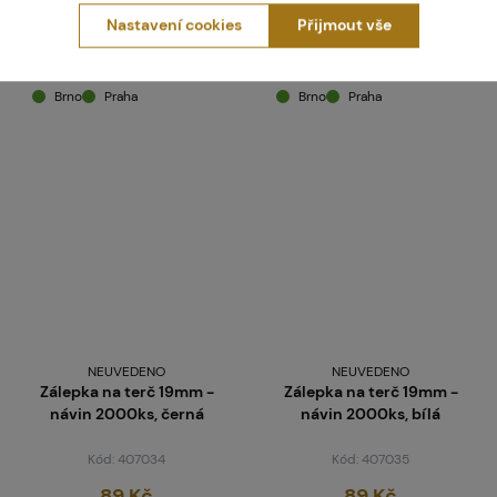
Nastavení cookies
Přijmout vše
Koupit
Koupit
skladem více než 5 ks
skladem více než 5 ks
Brno
Praha
Brno
Praha
NEUVEDENO
NEUVEDENO
Zálepka na terč 19mm -
Zálepka na terč 19mm -
návin 2000ks, černá
návin 2000ks, bílá
Kód: 407034
Kód: 407035
89 Kč
89 Kč