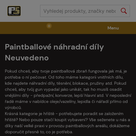
0
Menu
Paintballové náhradní díly
Zbraně
Příslušenství ke zbraním
Výstroj
Neuvedeno
Střelivo
Masky
Vzduch / CO2
Pokud chceš, aby tvoje paintballová zbraň fungovala jak má, je
potřeba o ní pečovat. Od toho máme kategorii vnitřních dílu,
kde najdete náhradní díly, těsnění, blokace, pružiny atd. Pokud
Díly pro značkovače / Hřiště
Oblečení / Obuv
chceš, aby tvůj gun vypadal jako unikát, tak ho musíš osadit
vnějšími díly - předpažní, konverze, lepší hlavní atd. V neposlední
řadě máme v nabídce oleje/vazelíny, lepidla či nářadí přímo od
výrobců.
Pyrotechnika
II. Jakost
GRINDS
Krásná kategorie je hřiště - potřebujete poradit se založením
hřiště? Nebo pouze stačí koupit vybavení? Vše seženete u nás a
díky naší velké praxi v provozu paintballových areálu, dokážeme
doporučit přesně to, co je potřeba.