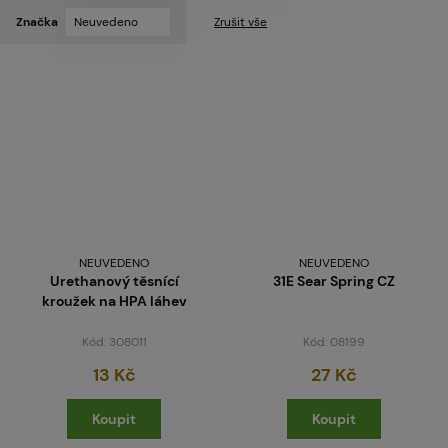
Značka
Neuvedeno
Zrušit vše
NEUVEDENO
NEUVEDENO
Urethanový těsnící
31E Sear Spring CZ
kroužek na HPA láhev
Kód: 308011
Kód: 08199
13 Kč
27 Kč
Koupit
Koupit