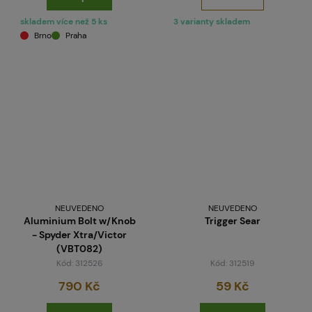
skladem více než 5 ks
3 varianty skladem
Brno
Praha
NEUVEDENO
NEUVEDENO
Aluminium Bolt w/Knob
Trigger Sear
- Spyder Xtra/Victor
(VBT082)
Kód: 312526
Kód: 312519
790 Kč
59 Kč