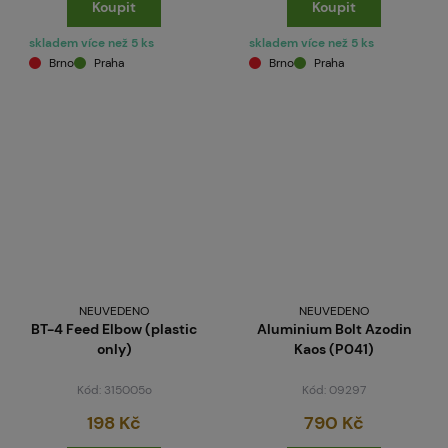
Koupit
Koupit
skladem více než 5 ks
skladem více než 5 ks
Brno
Praha
Brno
Praha
NEUVEDENO
NEUVEDENO
BT-4 Feed Elbow (plastic
Aluminium Bolt Azodin
only)
Kaos (P041)
Kód: 315005o
Kód: 09297
198 Kč
790 Kč