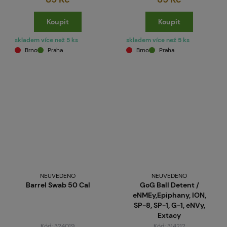
Koupit
Koupit
skladem více než 5 ks
skladem více než 5 ks
Brno
Praha
Brno
Praha
NEUVEDENO
NEUVEDENO
Barrel Swab 50 Cal
GoG Ball Detent /
eNMEy,Epiphany, ION,
SP-8, SP-1, G-1, eNVy,
Extacy
Kód: 324019
Kód: 314212