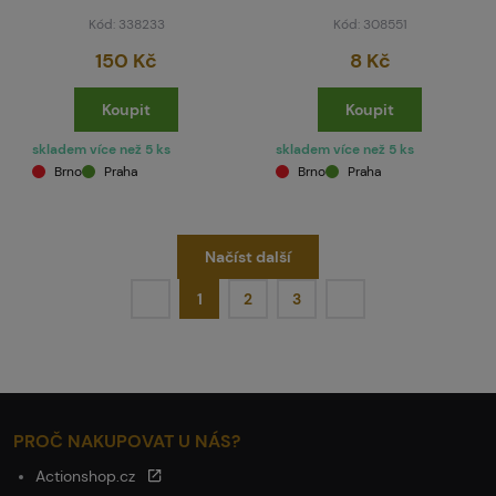
Kód: 338233
Kód: 308551
150 Kč
8 Kč
Koupit
Koupit
skladem více než 5 ks
skladem více než 5 ks
Brno
Praha
Brno
Praha
Načíst další
1
2
3
PROČ NAKUPOVAT U NÁS?
Actionshop.cz