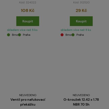
Kód: 324022
Kód: 312520
108 Kč
29 Kč
Koupit
Koupit
skladem více než 5 ks
skladem více než 5 ks
Brno
Praha
Brno
Praha
NEUVEDENO
NEUVEDENO
Ventil pro nafukovací
O-kroužek 12.42 x 1.78
překážku
NBR 70 Sh