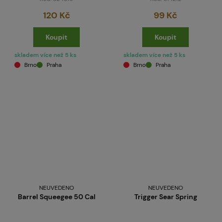
120 Kč
99 Kč
Koupit
Koupit
skladem více než 5 ks
skladem více než 5 ks
Brno
Praha
Brno
Praha
NEUVEDENO
NEUVEDENO
Barrel Squeegee 50 Cal
Trigger Sear Spring