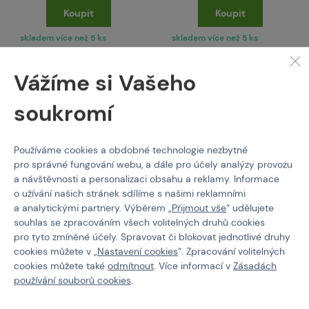
Koupit
Koupit
skladem více než 5 ks
skladem více než 5 ks
Brno
Praha
Brno
Praha
Vážíme si Vašeho
soukromí
Používáme cookies a obdobné technologie nezbytné
pro správné fungování webu, a dále pro účely analýzy provozu
a návštěvnosti a personalizaci obsahu a reklamy. Informace
o užívání našich stránek sdílíme s našimi reklamními
a analytickými partnery. Výběrem „
Přijmout vše
“ udělujete
souhlas se zpracováním všech volitelných druhů cookies
NEUVEDENO
NEUVEDENO
O-kroužek 21.95 x 1.78
O-kroužek 15.00 x 1.80
pro tyto zmíněné účely. Spravovat či blokovat jednotlivé druhy
NBR 70 Sh
NBR 80 Sh DYE BOLT
cookies můžete v „
Nastavení cookies
“. Zpracování volitelných
cookies můžete také
odmítnout
. Více informací v
Zásadách
Kód: 308553
Kód: 308555
používání souborů cookies
.
16 Kč
5 Kč