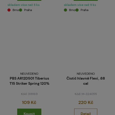
skladem více než 5 ks
skladem více než 5 ks
Brno
Praha
Brno
Praha
NEUVEDENO
NEUVEDENO
PBS AR12D501 Tiberius
Čistič hlavně Flexi, .68
T15 Striker Spring 120%
cal
Kód: 318169
Kód: M-324055
109 Kč
220 Kč
Koupit
Detail