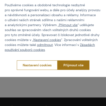
Používáme cookies a obdobné technologie nezbytné
pro správné fungování webu, a dále pro účely analýzy provozu
a návštěvnosti a personalizaci obsahu a reklamy. Informace
EMPIRE BT
o užívání našich stránek sdílíme s našimi reklamními
11503 Apex2 Deflector
a analytickými partnery. Výběrem „
Přijmout vše
“ udělujete
souhlas se zpracováním všech volitelných druhů cookies
pro tyto zmíněné účely. Spravovat či blokovat jednotlivé druhy
Kód: 324015
cookies můžete v „
Nastavení cookies
“. Zpracování volitelných
180 Kč
cookies můžete také
odmítnout
. Více informací v
Zásadách
používání souborů cookies
.
Koupit
skladem posledních 1 ks
Nastavení cookies
Přijmout vše
Brno
Praha