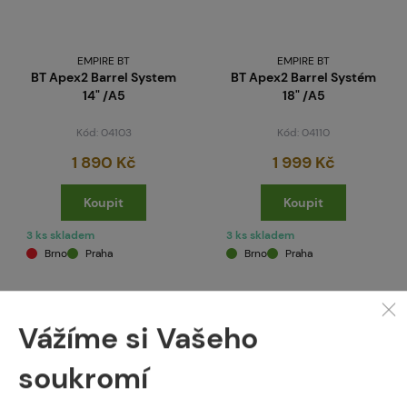
EMPIRE BT
EMPIRE BT
BT Apex2 Barrel System
BT Apex2 Barrel Systém
14" /A5
18" /A5
Kód: 04103
Kód: 04110
1 890 Kč
1 999 Kč
Koupit
Koupit
3 ks skladem
3 ks skladem
Brno
Praha
Brno
Praha
Vážíme si Vašeho
soukromí