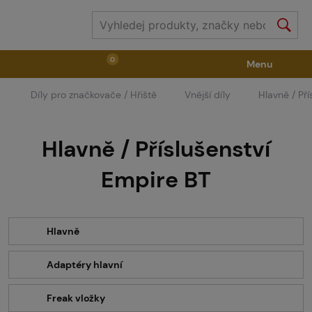
0
Menu
Díly pro značkovače / Hřiště
Vnější díly
Hlavně / Pří
Zbraně
Příslušenství ke zbraním
Výstroj
Hlavně / Příslušenství
Střelivo
Masky
Vzduch / CO2
Empire BT
Díly pro značkovače / Hřiště
Oblečení / Obuv
Hlavně
Pyrotechnika
II. Jakost
GRINDS
Adaptéry hlavní
Freak vložky