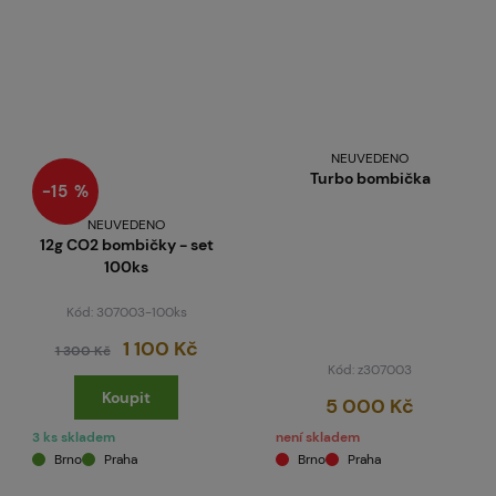
NEUVEDENO
Turbo bombička
−15 %
NEUVEDENO
12g CO2 bombičky - set
100ks
Kód: 307003-100ks
1 100 Kč
1 300 Kč
Kód: z307003
Koupit
5 000 Kč
3 ks skladem
není skladem
Brno
Praha
Brno
Praha