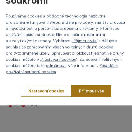
soukromí
Používáme cookies a obdobné technologie nezbytné
pro správné fungování webu, a dále pro účely analýzy provozu
a návštěvnosti a personalizaci obsahu a reklamy. Informace
o užívání našich stránek sdílíme s našimi reklamními
a analytickými partnery. Výběrem „
Přijmout vše
“ udělujete
souhlas se zpracováním všech volitelných druhů cookies
pro tyto zmíněné účely. Spravovat či blokovat jednotlivé druhy
NEUVEDENO
cookies můžete v „
Nastavení cookies
“. Zpracování volitelných
CO2 Tank- 20oz with Pin
cookies můžete také
odmítnout
. Více informací v
Zásadách
Valve
používání souborů cookies
.
Kód: 307037
749 Kč
Nastavení cookies
Přijmout vše
není skladem
Brno
Praha