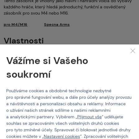
Tento zásobník je vhodný jako hlavní i náhradní volba do výbavy
každého hráče, který hledá jednoduchý, funkční a osvědčený
zásobník pro svou M4 nebo M16.
pro M4/M16
Specna Arms
Vlastnosti
Kód produktu
211482
Vážíme si Vašeho
Barva
Černá
soukromí
Hmotnost
240 g
Používáme cookies a obdobné technologie nezbytné
Kapacita zásobníku
Mid-Cap (Tlačný)
pro správné fungování webu, a dále pro účely analýzy provozu
Materiál těla
Kov
a návštěvnosti a personalizaci obsahu a reklamy. Informace
o užívání našich stránek sdílíme s našimi reklamními
Typ zásobníku
M4
a analytickými partnery. Výběrem „
Přijmout vše
“ udělujete
souhlas se zpracováním všech volitelných druhů cookies
pro tyto zmíněné účely. Spravovat či blokovat jednotlivé druhy
cookies můžete v „
Nastavení cookies
“. Zpracování volitelných