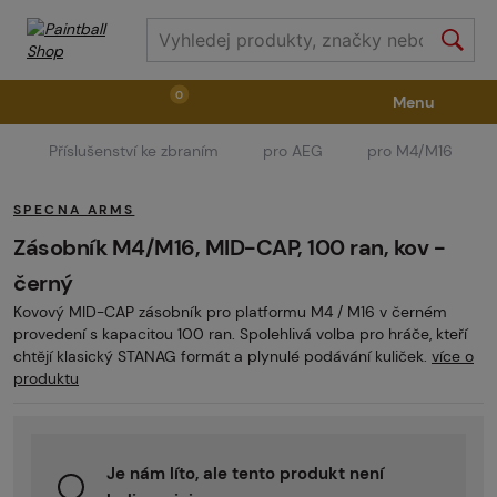
0
Menu
Příslušenství ke zbraním
pro AEG
pro M4/M16
Zbraně
Příslušenství ke zbraním
Výstroj
SPECNA ARMS
Střelivo
Masky
Vzduch / CO2
Zásobník M4/M16, MID-CAP, 100 ran, kov -
černý
Kovový MID-CAP zásobník pro platformu M4 / M16 v černém
Díly pro značkovače / Hřiště
Oblečení / Obuv
provedení s kapacitou 100 ran. Spolehlivá volba pro hráče, kteří
chtějí klasický STANAG formát a plynulé podávání kuliček.
více o
produktu
Pyrotechnika
II. Jakost
GRINDS
Je nám líto, ale tento produkt není