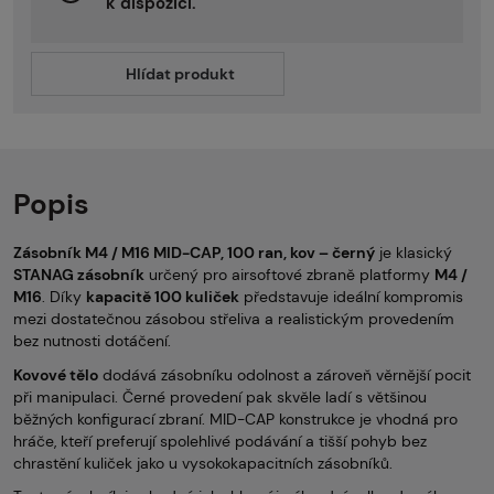
k dispozici.
Hlídat produkt
Popis
Zásobník M4 / M16 MID-CAP, 100 ran, kov – černý
je klasický
STANAG zásobník
určený pro airsoftové zbraně platformy
M4 /
M16
. Díky
kapacitě 100 kuliček
představuje ideální kompromis
mezi dostatečnou zásobou střeliva a realistickým provedením
bez nutnosti dotáčení.
Kovové tělo
dodává zásobníku odolnost a zároveň věrnější pocit
při manipulaci. Černé provedení pak skvěle ladí s většinou
běžných konfigurací zbraní. MID-CAP konstrukce je vhodná pro
hráče, kteří preferují spolehlivé podávání a tišší pohyb bez
chrastění kuliček jako u vysokokapacitních zásobníků.