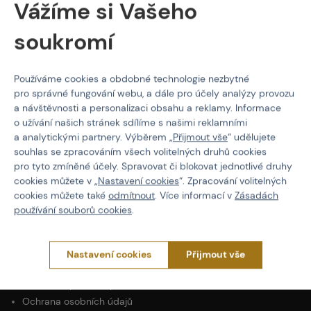
Vážíme si Vašeho
Kód produktu
400441
soukromí
Používáme cookies a obdobné technologie nezbytné
PROČ NAKUPOVAT U NÁS?
pro správné fungování webu, a dále pro účely analýzy provozu
a návštěvnosti a personalizaci obsahu a reklamy. Informace
Actionshop.cz
o užívání našich stránek sdílíme s našimi reklamními
Black Friday
a analytickými partnery. Výběrem „
Přijmout vše
“ udělujete
3x Showroom v ČR
souhlas se zpracováním všech volitelných druhů cookies
Ověřené značky
pro tyto zmíněné účely. Spravovat či blokovat jednotlivé druhy
Články
cookies můžete v „
Nastavení cookies
“. Zpracování volitelných
cookies můžete také
odmítnout
. Více informací v
Zásadách
Servis
používání souborů cookies
.
O NÁKUPU
Platba
Nastavení cookies
Přijmout vše
Doprava
Obchodní podmínky
Ochrana osobních údajů