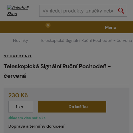
0
Menu
Novinky
Teleskopická Signální Ruční Pochodeň - červená
Zbraně
Příslušenství ke zbraním
Výstroj
NEUVEDENO
Střelivo
Masky
Vzduch / CO2
Teleskopická Signální Ruční Pochodeň -
červená
Díly pro značkovače / Hřiště
Oblečení / Obuv
230 Kč
Pyrotechnika
II. Jakost
GRINDS
Do košíku
skladem více než 5 ks
Doprava a termíny doručení