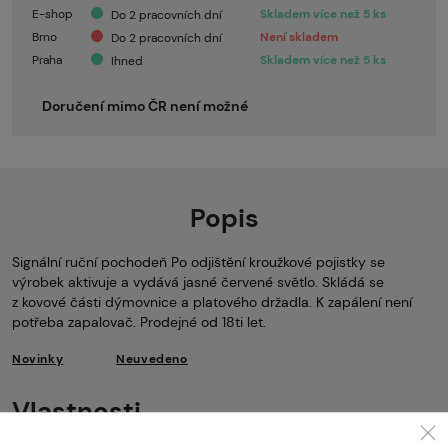
E-shop
Skladem více než 5 ks
Do 2 pracovních dní
Brno
Není skladem
Do 2 pracovních dní
Praha
Skladem více než 5 ks
Ihned
Doručení mimo ČR není možné
Popis
Signální ruční pochodeň Po odjištění kroužkové pojistky se
výrobek aktivuje a vydává jasné červené světlo. Skládá se
z kovové části dýmovnice a platového držadla. K zapálení není
potřeba zapalovač. Prodejné od 18ti let.
Novinky
Neuvedeno
Vlastnosti