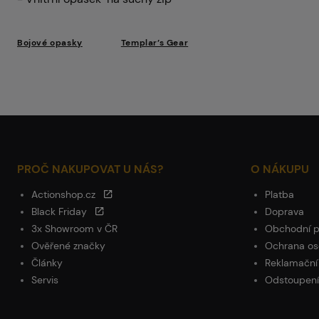
Bojové opasky
Templar’s Gear
PROČ NAKUPOVAT U NÁS?
O NÁKUPU
Actionshop.cz
Platba
Black Friday
Doprava
3x Showroom v ČR
Obchodní 
Ověřené značky
Ochrana os
Články
Reklamační
Servis
Odstoupení