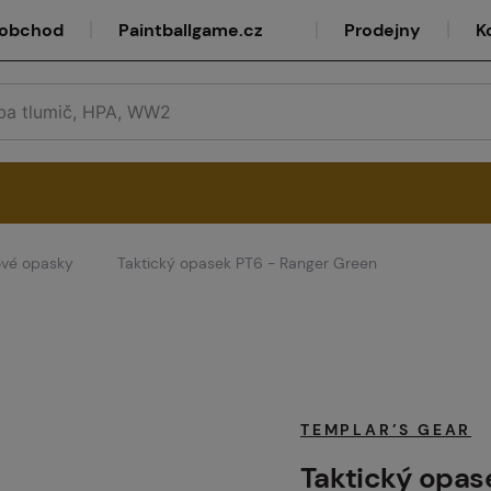
oobchod
Paintballgame.cz
Prodejny
K
ové opasky
Taktický opasek PT6 - Ranger Green
rvis
lkoobchod
TEMPLAR’S GEAR
Taktický opas