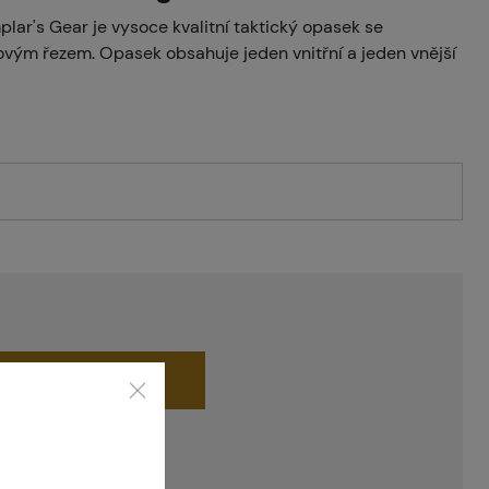
lar's Gear je vysoce kvalitní taktický opasek se
vým řezem. Opasek obsahuje jeden vnitřní a jeden vnější
Do košíku