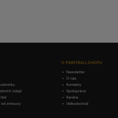
O PAINTBALLSHOPU
Newsletter
O nás
podmínky
Kontakty
obních údajů
Spolupráce
 řád
Kariéra
 od smlouvy
Velkoobchod