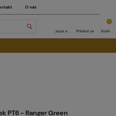
ontakt
O nás
0
Jazyk a měna
Přihlásit se
Košík
ek PT6 - Ranger Green