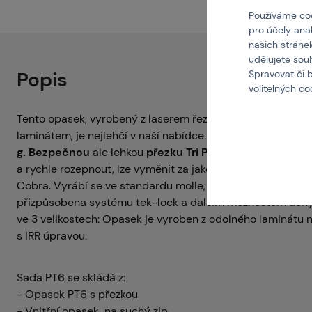
Používáme coo
pro účely ana
našich stráne
udělujete sou
Popis
Spravovat či 
volitelných c
Tento opasek, vyrobený z laserem řezaného materiálu
CU
laminátem, je nejlehčí v naší nabídce. PT6 se spodním p
g.
Bezpečnou
ale lehkou
přezku Tri Point,
díky které lze
a rychle rozepnout, lze vyměnit za jakoukoli jinou 40mm pře
Cobra. Vyrábí se ve standardu molle,
šířka 38 mm
(1,5 pa
přizpůsobena systému tek-lock a dalším možnostem uchy
ve 3 velikostech: Opasek je vyroben z odolného laminátu 
s IRR úpravou.
Sada PT6 se skládá z:
- Opasek PT6 s přezkou
- Vnitřní opasek na suchý zip