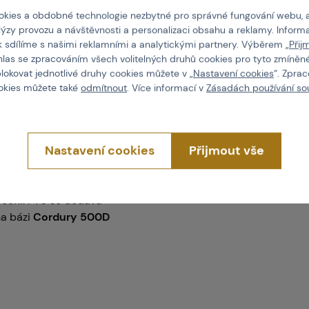
kies a obdobné technologie nezbytné pro správné fungování webu, 
lýzy provozu a návštěvnosti a personalizaci obsahu a reklamy. Informa
k sdílíme s našimi reklamními a analytickými partnery. Výběrem „
Přij
hlas se zpracováním všech volitelných druhů cookies pro tyto zmíněné
Vlastnosti
blokovat jednotlivé druhy cookies můžete v „
Nastavení cookies
“. Zpra
ookies můžete také
odmítnout
. Více informací v
Zásadách používání so
RV
a potažený
Kód produktu
ásem váží pouhých
150
Nastavení cookies
Přijmout vše
 opasek jednoduše
Barva
zku, tj. za přezku
lce) může být také
cení. PT6 se dodává
na bázi
Cordury 500D