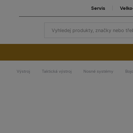
Servis
Velk
Výstroj
Taktická výstroj
Nosné systémy
Boj
Se
Ve