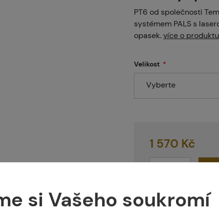
intballgame.cz
PT6 od společnosti Temp
systémem PALS s lasero
opasek.
více o produktu
odejny
Velikost
Vyberte
ntakt
1 570 Kč
nás
me si Vašeho soukromí
1 varianta skladem