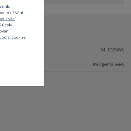
a dále
ce o užívání
mout vše
“
 účely.
cování
uborů cookies
.
M-102983
Ranger Green