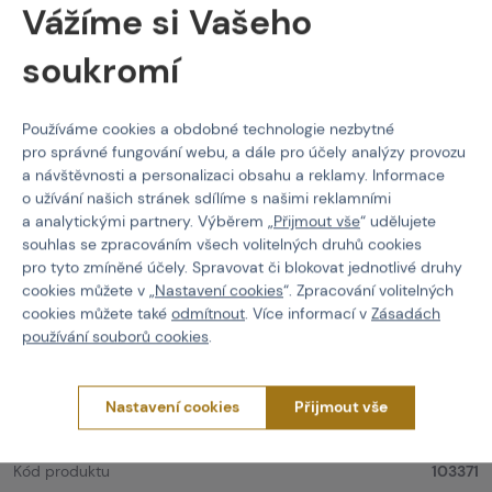
ramenní popruhy lze seřídit
suchým zipem
Vážíme si Vašeho
materiál:
100% polyester
(Oxford) polyvinylchlorid potažený
soukromí
ramenní popruhy:
100% termoplastické gumy
vesta pojme pláty o velikosti max. 240 x 310 mm
Používáme cookies a obdobné technologie nezbytné
pro správné fungování webu, a dále pro účely analýzy provozu
Popis produktu
a návštěvnosti a personalizaci obsahu a reklamy. Informace
Taktická vesta
je určena pro měkkou balistiku a pro nošení
o užívání našich stránek sdílíme s našimi reklamními
náhradních zásobníků. S nastavitelnými ramenními popruhy
a analytickými partnery. Výběrem „
Přijmout vše
“ udělujete
pomocí
suchého zipu
. Pro další přichycení vaší vybavy můžete
souhlas se zpracováním všech volitelných druhů cookies
využít
Molle systém
, který je umístěn po celém obvodu vesty.
pro tyto zmíněné účely. Spravovat či blokovat jednotlivé druhy
Přednosti vesty jsou nízká váha, perfektní větrání a mobilita.
cookies můžete v „
Nastavení cookies
“. Zpracování volitelných
Na přední straně vesty jsou tři
elastická poutka
, která slouží
cookies můžete také
odmítnout
. Více informací v
Zásadách
k upevnění dalšího příslušenství.
používání souborů cookies
.
Taktické vesty
WADSN
Taktická vesta typu JPC
Nastavení cookies
Přijmout vše
Vlastnosti
Kód produktu
103371