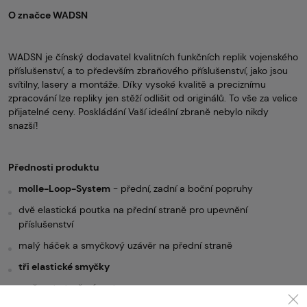
O značce WADSN
WADSN je čínský dodavatel kvalitních funkčních replik vojenského
příslušenství, a to především zbraňového příslušenství, jako jsou
svítilny, lasery a montáže. Díky vysoké kvalitě a preciznímu
zpracování lze repliky jen stěží odlišit od originálů. To vše za velice
přijatelné ceny. Poskládání Vaší ideální zbraně nebylo nikdy
snazší!
Přednosti produktu
molle-Loop-System
- přední, zadní a boční popruhy
dvě elastická poutka na přední straně pro upevnění
příslušenství
malý háček a smyčkový uzávěr na přední straně
tři elastické smyčky
možnost otevření vesty