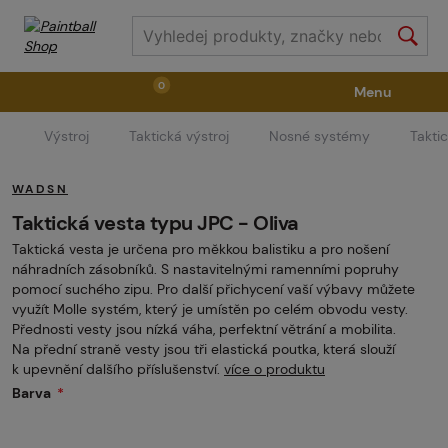
0
Menu
Výstroj
Taktická výstroj
Nosné systémy
Takti
Zbraně
Příslušenství ke zbraním
Výstroj
WADSN
Střelivo
Masky
Vzduch / CO2
Taktická vesta typu JPC - Oliva
Taktická vesta je určena pro měkkou balistiku a pro nošení
náhradních zásobníků. S nastavitelnými ramenními popruhy
Díly pro značkovače / Hřiště
Oblečení / Obuv
pomocí suchého zipu. Pro další přichycení vaší výbavy můžete
využít Molle systém, který je umístěn po celém obvodu vesty.
Přednosti vesty jsou nízká váha, perfektní větrání a mobilita.
Na přední straně vesty jsou tři elastická poutka, která slouží
Pyrotechnika
II. Jakost
GRINDS
k upevnění dalšího příslušenství.
více o produktu
Barva