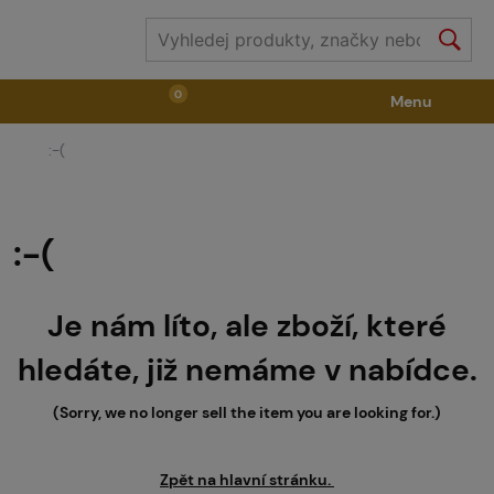
0
Menu
:-(
Zbraně
Příslušenství ke zbraním
Výstroj
Střelivo
Masky
Vzduch / CO2
:-(
Je nám líto, ale zboží, které
Díly pro značkovače / Hřiště
Oblečení / Obuv
hledáte, již nemáme v nabídce.
Pyrotechnika
II. Jakost
GRINDS
(Sorry, we no longer sell the item you are looking for.)
Zpět na hlavní stránku.