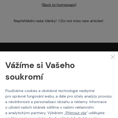
(
Back to homepage
)
Nepřehlédni naše články! | Do not miss new articles!
PROČ NAKUPOVAT U NÁS?
Vážíme si Vašeho
Actionshop.cz
Black Friday
soukromí
3x Showroom v ČR
Ověřené značky
Články
Používáme cookies a obdobné technologie nezbytné
Servis
pro správné fungování webu, a dále pro účely analýzy provozu
a návštěvnosti a personalizaci obsahu a reklamy. Informace
O NÁKUPU
o užívání našich stránek sdílíme s našimi reklamními
a analytickými partnery. Výběrem „
Přijmout vše
“ udělujete
Platba