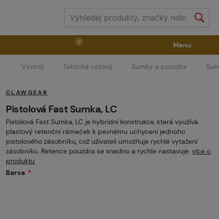
0
Menu
Výstroj
Taktická výstroj
Sumky a pouzdra
Sum
Zbraně
Příslušenství ke zbraním
Výstroj
CLAWGEAR
Střelivo
Masky
Vzduch / CO2
Pistolová Fast Sumka, LC
Pistolová Fast Sumka, LC je hybridní konstrukce, která využívá
plastový retenční rámeček k pevnému uchycení jednoho
Díly pro značkovače / Hřiště
Oblečení / Obuv
pistolového zásobníku, což uživateli umožňuje rychlé vytažení
zásobníku. Retence pouzdra se snadno a rychle nastavuje.
více o
produktu
Barva
Pyrotechnika
II. Jakost
GRINDS