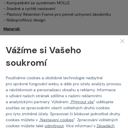
- Kompatibilní se systémem MOLLE
- Snadné a rychlé nastavení
- Plastový Retention Frame pro pevné uchycení zásobníku
- Nízkoprofilový design
Materiál:
- Nylon 500D spojený s tkaninou NBR
- Plastové díly Woojin
Vážíme si Vašeho
Rozměry:
soukromí
Výška: 10 cm
Šířka: 4,5 cm
Hloubka: 2,5 cm
Používáme cookies a obdobné technologie nezbytné
pro Pistole
Clawgear
pro správné fungování webu, a dále pro účely analýzy provozu
a návštěvnosti a personalizaci obsahu a reklamy. Informace
Vlastnosti
o užívání našich stránek sdílíme s našimi reklamními
a analytickými partnery. Výběrem „
Přijmout vše
“ udělujete
souhlas se zpracováním všech volitelných druhů cookies
Kód produktu
M-103055
pro tyto zmíněné účely. Spravovat či blokovat jednotlivé druhy
cookies můžete v „
Nastavení cookies
“. Zpracování volitelných
cookies můžete také
odmítnout
. Více informací v
Zásadách