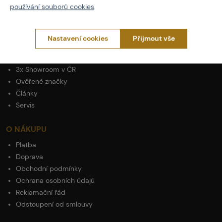
používání souborů cookies
.
PROČ NAKUPOVAT U NÁS?
Nastavení cookies
Přijmout vše
Actionshop.cz
Black Friday
3x Showroom v ČR
Ověřené značky
Články
Servis
O NÁKUPU
Platba
Doprava
Obchodní podmínky
Ochrana osobních údajů
Reklamační řád
Odstoupení od smlouvy