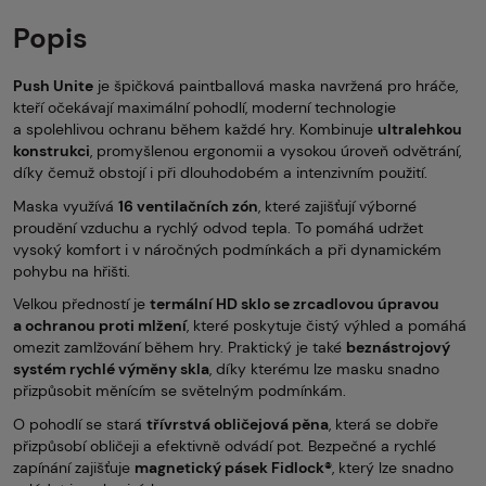
Popis
Push Unite
je špičková paintballová maska navržená pro hráče,
kteří očekávají maximální pohodlí, moderní technologie
a spolehlivou ochranu během každé hry. Kombinuje
ultralehkou
konstrukci
, promyšlenou ergonomii a vysokou úroveň odvětrání,
díky čemuž obstojí i při dlouhodobém a intenzivním použití.
Maska využívá
16 ventilačních zón
, které zajišťují výborné
proudění vzduchu a rychlý odvod tepla. To pomáhá udržet
vysoký komfort i v náročných podmínkách a při dynamickém
pohybu na hřišti.
Velkou předností je
termální HD sklo se zrcadlovou úpravou
a ochranou proti mlžení
, které poskytuje čistý výhled a pomáhá
omezit zamlžování během hry. Praktický je také
beznástrojový
systém rychlé výměny skla
, díky kterému lze masku snadno
přizpůsobit měnícím se světelným podmínkám.
O pohodlí se stará
třívrstvá obličejová pěna
, která se dobře
přizpůsobí obličeji a efektivně odvádí pot. Bezpečné a rychlé
zapínání zajišťuje
magnetický pásek Fidlock®
, který lze snadno