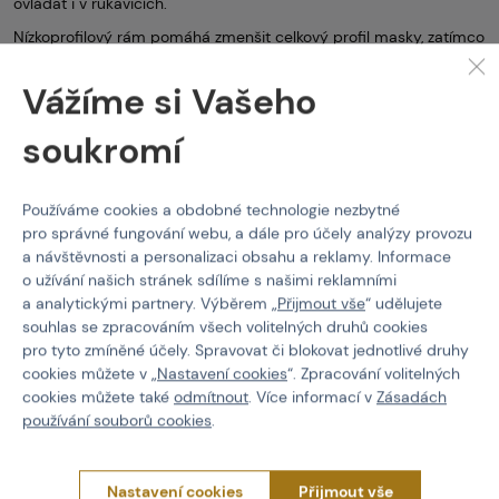
ovládat i v rukavicích.
Nízkoprofilový rám pomáhá zmenšit celkový profil masky, zatímco
pogumovaný protiskluzový pásek
přispívá k jistému usazení
na hlavě. Součástí balení je také
pevné 3D pouzdro
, které chrání
Vážíme si Vašeho
masku při transportu a skladování.
soukromí
Klíčové vlastnosti:
ultralehká konstrukce
pro vyšší komfort při nošení
16 ventilačních zón
pro výbornou prodyšnost
Používáme cookies a obdobné technologie nezbytné
pro správné fungování webu, a dále pro účely analýzy provozu
termální zrcadlové sklo
s ochranou proti mlžení
a návštěvnosti a personalizaci obsahu a reklamy. Informace
rychlá výměna skla bez použití nářadí
o užívání našich stránek sdílíme s našimi reklamními
a analytickými partnery. Výběrem „
Přijmout vše
“ udělujete
magnetický pásek Fidlock®
pro snadné zapínání
souhlas se zpracováním všech volitelných druhů cookies
třívrstvá komfortní pěna
pro pohodlné nošení
pro tyto zmíněné účely. Spravovat či blokovat jednotlivé druhy
cookies můžete v „
Nastavení cookies
“. Zpracování volitelných
nízkoprofilový rám
s menší zásahovou plochou
cookies můžete také
odmítnout
. Více informací v
Zásadách
protiskluzový pásek
pro stabilní usazení
používání souborů cookies
.
pevné 3D pouzdro
součástí balení
Nastavení cookies
Přijmout vše