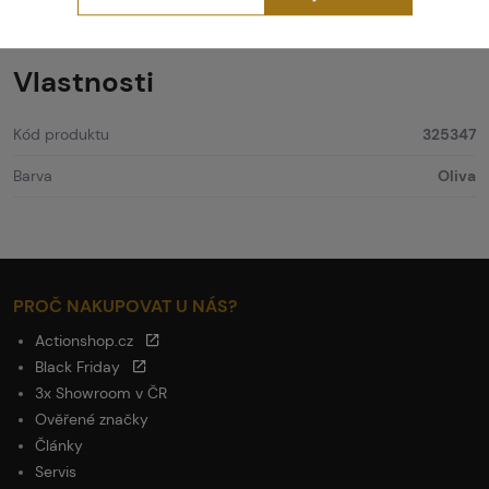
Masky thermální
Push Unite
Paintballová maska
Push Unite, thermal
Vlastnosti
Kód produktu
325347
Barva
Oliva
PROČ NAKUPOVAT U NÁS?
Actionshop.cz
Black Friday
3x Showroom v ČR
Ověřené značky
Články
Servis