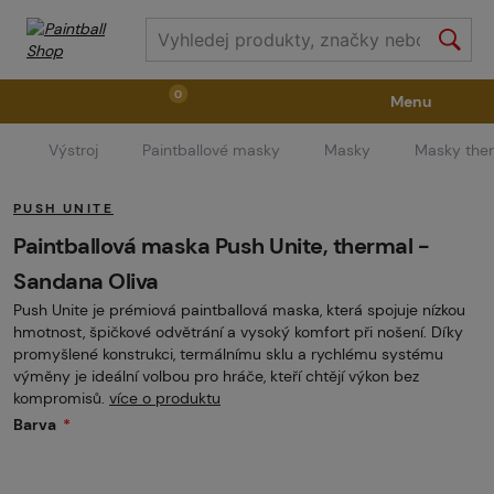
0
Menu
Výstroj
Paintballové masky
Masky
Masky ther
Zbraně
Příslušenství ke zbraním
Výstroj
PUSH UNITE
Střelivo
Masky
Vzduch / CO2
Paintballová maska Push Unite, thermal -
Sandana Oliva
Push Unite je prémiová paintballová maska, která spojuje nízkou
Díly pro značkovače / Hřiště
Oblečení / Obuv
hmotnost, špičkové odvětrání a vysoký komfort při nošení. Díky
promyšlené konstrukci, termálnímu sklu a rychlému systému
výměny je ideální volbou pro hráče, kteří chtějí výkon bez
Pyrotechnika
II. Jakost
GRINDS
kompromisů.
více o produktu
Barva