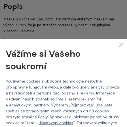
Popis
Maska typu Stalker Evo, oproti standardním drátěným maskám má
výhodu v tom, že je po stranách obtažená nylonem, což přispívá
k pohodlí uživatele.
Barva:
tan
Vážíme si Vašeho
Polomasky - drátěné
Wosport
Maska typu Stalker
Evo
soukromí
Vlastnosti
Používáme cookies a obdobné technologie nezbytné
pro správné fungování webu, a dále pro účely analýzy provozu
Kód produktu
221116
a návštěvnosti a personalizaci obsahu a reklamy. Informace
o užívání našich stránek sdílíme s našimi reklamními
Barva
Tan
a analytickými partnery. Výběrem „
Přijmout vše
“ udělujete
souhlas se zpracováním všech volitelných druhů cookies
pro tyto zmíněné účely. Spravovat či blokovat jednotlivé druhy
cookies můžete v „
Nastavení cookies
“. Zpracování volitelných