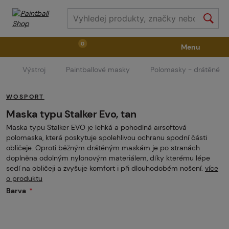
0
Menu
Výstroj
Paintballové masky
Polomasky - drátěné
Zbraně
Příslušenství ke zbraním
Výstroj
WOSPORT
Střelivo
Masky
Vzduch / CO2
Maska typu Stalker Evo, tan
Maska typu Stalker EVO je lehká a pohodlná airsoftová
polomaska, která poskytuje spolehlivou ochranu spodní části
Díly pro značkovače / Hřiště
Oblečení / Obuv
obličeje. Oproti běžným drátěným maskám je po stranách
doplněna odolným nylonovým materiálem, díky kterému lépe
sedí na obličeji a zvyšuje komfort i při dlouhodobém nošení.
více
o produktu
Pyrotechnika
II. Jakost
GRINDS
Barva