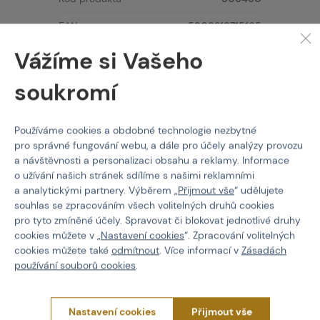
EAN
5908218715165
Vážíme si Vašeho
Barva
Adaptive Green
Materiál
Bavlna 50% Polyester 50%
soukromí
Velikost
Univerzální
Používáme cookies a obdobné technologie nezbytné
pro správné fungování webu, a dále pro účely analýzy provozu
a návštěvnosti a personalizaci obsahu a reklamy. Informace
o užívání našich stránek sdílíme s našimi reklamními
a analytickými partnery. Výběrem „
Přijmout vše
“ udělujete
PROČ NAKUPOVAT U NÁS?
souhlas se zpracováním všech volitelných druhů cookies
Actionshop.cz
pro tyto zmíněné účely. Spravovat či blokovat jednotlivé druhy
Black Friday
cookies můžete v „
Nastavení cookies
“. Zpracování volitelných
3x Showroom v ČR
cookies můžete také
odmítnout
. Více informací v
Zásadách
používání souborů cookies
.
Ověřené značky
Články
Servis
Nastavení cookies
Přijmout vše