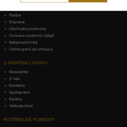
O NÁKUPU
Platba
Doprava
Obchodní podmínky
Ochrana osobních údajů
Reklamační řád
Odstoupení od smlouvy
O PAINTBALLSHOPU
Newsletter
O nás
Kontakty
Spolupráce
Kariéra
Velkoobchod
POTŘEBUJEŠ PORADIT?