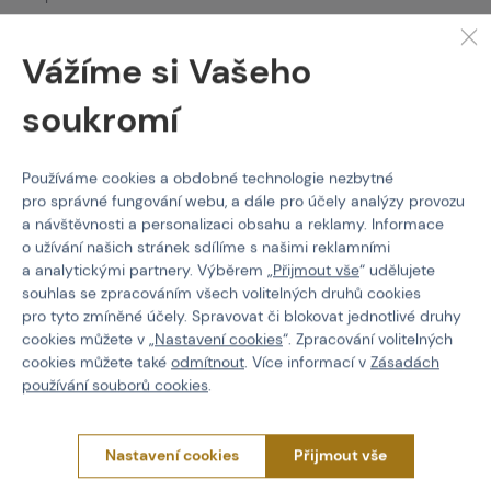
EAN
9010109346450
Vážíme si Vašeho
Velikost
XL
soukromí
Barva
Partizan
Používáme cookies a obdobné technologie nezbytné
pro správné fungování webu, a dále pro účely analýzy provozu
a návštěvnosti a personalizaci obsahu a reklamy. Informace
o užívání našich stránek sdílíme s našimi reklamními
PROČ NAKUPOVAT U NÁS?
a analytickými partnery. Výběrem „
Přijmout vše
“ udělujete
Actionshop.cz
souhlas se zpracováním všech volitelných druhů cookies
Black Friday
pro tyto zmíněné účely. Spravovat či blokovat jednotlivé druhy
3x Showroom v ČR
cookies můžete v „
Nastavení cookies
“. Zpracování volitelných
cookies můžete také
odmítnout
. Více informací v
Zásadách
Ověřené značky
používání souborů cookies
.
Články
Servis
Nastavení cookies
Přijmout vše
O NÁKUPU