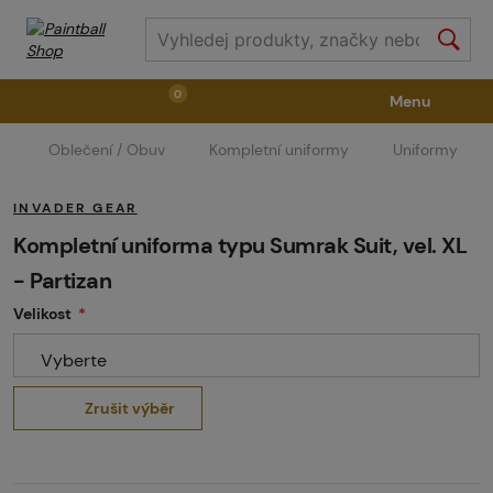
0
Menu
Oblečení / Obuv
Kompletní uniformy
Uniformy
Zbraně
Příslušenství ke zbraním
Výstroj
INVADER GEAR
Střelivo
Masky
Vzduch / CO2
Kompletní uniforma typu Sumrak Suit, vel. XL
- Partizan
Velikost
Díly pro značkovače / Hřiště
Oblečení / Obuv
Vyberte
Pyrotechnika
II. Jakost
GRINDS
Zrušit výběr