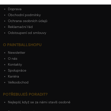
Platba
Doprava
Obchodní podmínky
Ochrana osobních údajů
Reklamační řád
Odstoupení od smlouvy
O PAINTBALLSHOPU
Newsletter
O nás
Kontakty
Spolupráce
Kariéra
Velkoobchod
POTŘEBUJEŠ PORADIT?
Nejlepší, když se za námi stavíš osobně