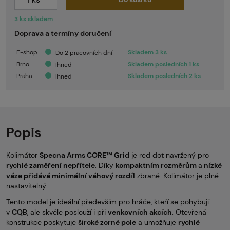
3 ks skladem
Doprava a termíny doručení
E-shop
Skladem 3 ks
Do 2 pracovních dní
Brno
Skladem posledních 1 ks
Ihned
Praha
Skladem posledních 2 ks
Ihned
Popis
Kolimátor
Specna Arms CORE™ Grid
je red dot navržený pro
rychlé zaměření nepřítele
. Díky
kompaktním rozměrům
a
nízké
váze přidává minimální váhový rozdíl
zbraně. Kolimátor je plně
nastavitelný.
Tento model je ideální především pro hráče, kteří se pohybují
v
CQB
, ale skvěle poslouží i při
venkovních akcích
. Otevřená
konstrukce poskytuje
široké zorné pole
a umožňuje
rychlé