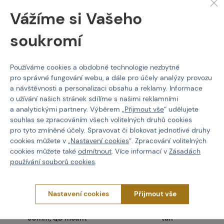
Vážíme si Vašeho
soukromí
Stojí za
pozornost
Používáme cookies a obdobné technologie nezbytné
pro správné fungování webu, a dále pro účely analýzy provozu
a návštěvnosti a personalizaci obsahu a reklamy. Informace
o užívání našich stránek sdílíme s našimi reklamními
a analytickými partnery. Výběrem „
Přijmout vše
“ udělujete
souhlas se zpracováním všech volitelných druhů cookies
pro tyto zmíněné účely. Spravovat či blokovat jednotlivé druhy
cookies můžete v „
Nastavení cookies
“. Zpracování volitelných
cookies můžete také
odmítnout
. Více informací v
Zásadách
používání souborů cookies
.
VECTOR OPTICS
BIG DRAGON
Nastavení cookies
Přijmout vše
Montáž Vector pro
Ochranná sklopná
optiky, jednodílná, offset,
krytka pro zaměřovače,
30mm, QD mount
tan