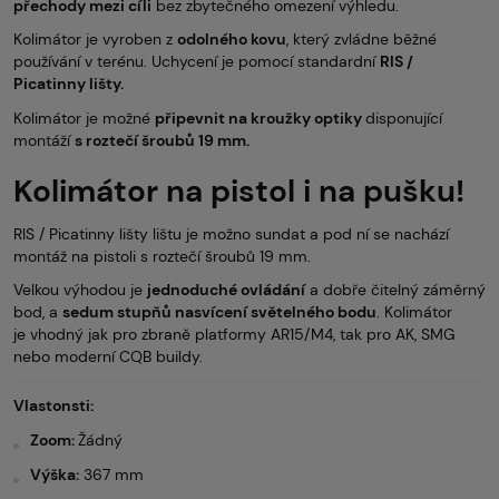
přechody mezi cíli
bez zbytečného omezení výhledu.
Kolimátor je vyroben z
odolného kovu
, který zvládne běžné
používání v terénu. Uchycení je pomocí standardní
RIS /
Picatinny lišty.
Kolimátor je možné
připevnit na kroužky optiky
disponující
montáží
s roztečí šroubů 19 mm.
Kolimátor na pistol i na pušku!
RIS / Picatinny lišty lištu je možno sundat a pod ní se nachází
montáž na pistoli s roztečí šroubů 19 mm.
Velkou výhodou je
jednoduché ovládání
a dobře čitelný záměrný
bod, a
sedum stupňů nasvícení světelného bodu
. Kolimátor
je vhodný jak pro zbraně platformy AR15/M4, tak pro AK, SMG
nebo moderní CQB buildy.
Vlastonsti:
Zoom:
Žádný
Výška:
367 mm