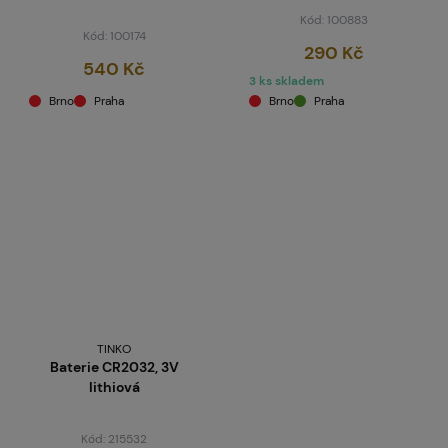
Kód: 100883
Kód: 100174
290 Kč
540 Kč
3 ks skladem
Brno
Praha
Brno
Praha
TINKO
Baterie CR2032, 3V
lithiová
Kód: 215532