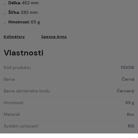
Délka:
452 mm
Šířka:
330 mm
Hmotnost:
65 g
Kolimátory
Specna Arms
Vlastnosti
Kód produktu
110016
Barva
Černá
Barva záměrného bodu
Červený
Hmotnost
65 g
Materiál
Kov
Systém uchycení
RIS
Typ baterie
CR2032