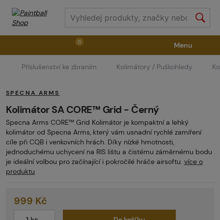
0
Menu
Příslušenství ke zbraním
Kolimátory / Puškohledy
Ko
Zbraně
Příslušenství ke zbraním
Výstroj
SPECNA ARMS
Střelivo
Masky
Vzduch / CO2
Kolimátor SA CORE™ Grid - Černý
Specna Arms CORE™ Grid Kolimátor je kompaktní a lehký
kolimátor od Specna Arms, který vám usnadní rychlé zamíření
Díly pro značkovače / Hřiště
Oblečení / Obuv
cíle při CQB i venkovních hrách. Díky nízké hmotnosti,
jednoduchému uchycení na RIS lištu a čistému záměrnému bodu
je ideální volbou pro začínající i pokročilé hráče airsoftu.
více o
produktu
Pyrotechnika
II. Jakost
GRINDS
999 Kč
Do košíku