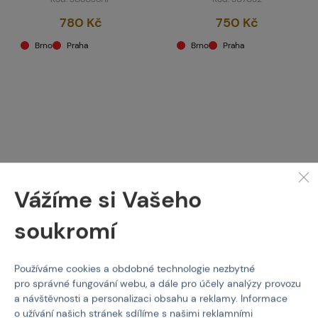
780 Kč
750 Kč
Brno
Praha
Brno
Praha
Vážíme si Vašeho
soukromí
PBS-GEAR
PBS-GEAR
PBS CO2 On/Off Ventil
CO2 Pin Valve
Používáme cookies a obdobné technologie nezbytné
pro správné fungování webu, a dále pro účely analýzy provozu
Kód: 308009
Kód: 308008
a návštěvnosti a personalizaci obsahu a reklamy. Informace
o užívání našich stránek sdílíme s našimi reklamními