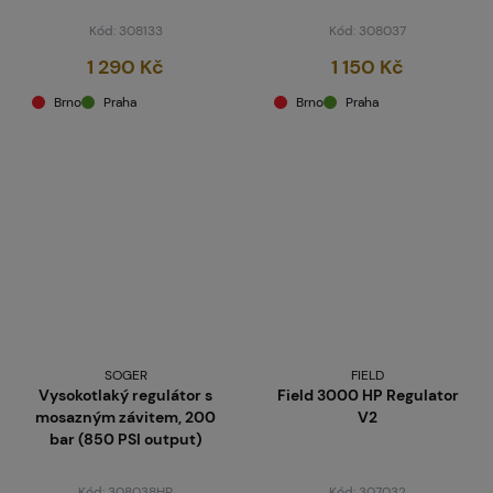
Kód: 308133
Kód: 308037
1 290 Kč
1 150 Kč
Brno
Praha
Brno
Praha
SOGER
FIELD
Vysokotlaký regulátor s
Field 3000 HP Regulator
mosazným závitem, 200
V2
bar (850 PSI output)
Kód: 308038HP
Kód: 307032