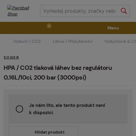
0
Menu
Vzduch / CO2
Láhve / Příslušenství
Vzduchové & CO
Zbraně
Příslušenství ke zbraním
Výstroj
SOGER
Střelivo
Masky
Vzduch / CO2
HPA / CO2 tlaková láhev bez regulátoru
0,16L/10ci, 200 bar (3000psi)
Díly pro značkovače / Hřiště
Oblečení / Obuv
Je nám líto, ale tento produkt není
Pyrotechnika
II. Jakost
GRINDS
k dispozici.
Hlídat produkt