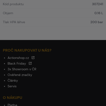
Kód produktu
307241
Objem
0.16 L
Tlak HPA láhve
200 bar
PROČ NAKUPOVAT U NÁS?
Actionshop.cz
Black Friday
3x Showroom v ČR
Ověřené značky
Články
Servis
O NÁKUPU
Platba