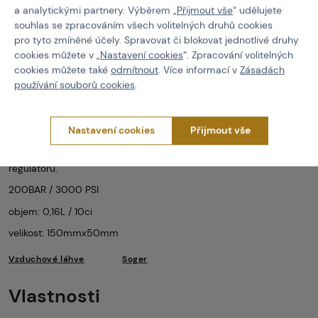
240 Kč
159 Kč
a analytickými partnery. Výběrem „
Přijmout vše
“ udělujete
souhlas se zpracováním všech volitelných druhů cookies
Brno
Praha
Brno
Praha
pro tyto zmíněné účely. Spravovat či blokovat jednotlivé druhy
cookies můžete v „
Nastavení cookies
“. Zpracování volitelných
cookies můžete také
odmítnout
. Více informací v
Zásadách
používání souborů cookies
.
Popis
Nastavení cookies
Přijmout vše
Tlaková láhev
bez
regulátoru
Lze využít plnění vzduchu či Co2, opatrnost věnujte při výběru
regulátoru.
200BAR / 3000 PSI
objem: 0,16L / 10ci
velikost: 150mmx50mm
Vzduchové láhve
Soger
Vlastnosti