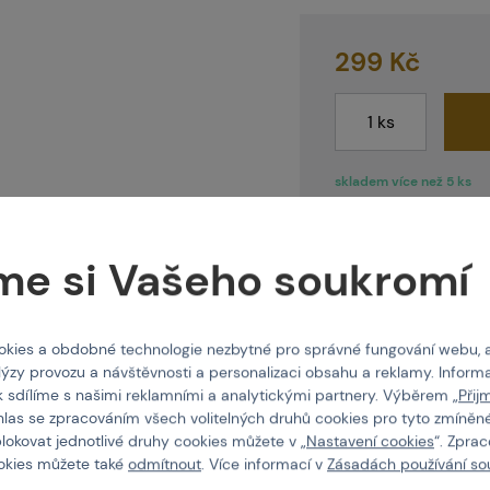
intballgame.cz
299 Kč
odejny
skladem více než 5 ks
Doprava a termíny
ntakt
me si Vašeho soukromí
E-shop
Do 2 
Brno
Ihned
Praha
Ihned
nás
kies a obdobné technologie nezbytné pro správné fungování webu, 
lýzy provozu a návštěvnosti a personalizaci obsahu a reklamy. Informa
k sdílíme s našimi reklamními a analytickými partnery. Výběrem „
Přij
hlas se zpracováním všech volitelných druhů cookies pro tyto zmíněné
blokovat jednotlivé druhy cookies můžete v „
Nastavení cookies
“. Zpra
ookies můžete také
odmítnout
. Více informací v
Zásadách používání so
Vlastnosti