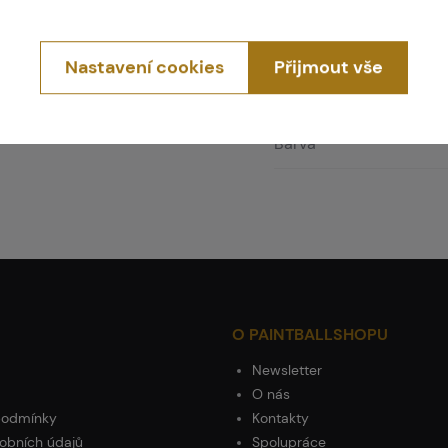
Kód produktu
Nastavení cookies
Přijmout vše
EAN
Barva
O PAINTBALLSHOPU
Newsletter
O nás
podmínky
Kontakty
obních údajů
Spolupráce