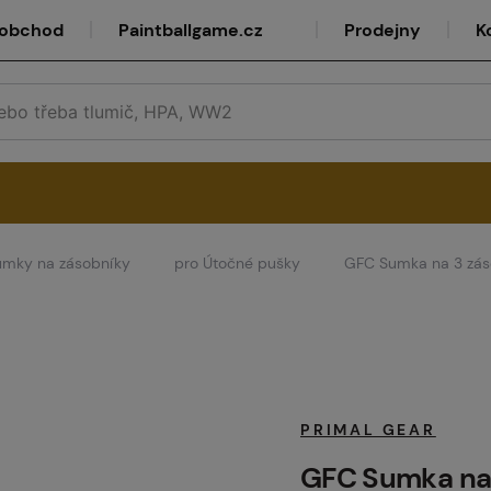
oobchod
Paintballgame.cz
Prodejny
K
umky na zásobníky
pro Útočné pušky
GFC Sumka na 3 záso
rvis
lkoobchod
PRIMAL GEAR
GFC Sumka na 3