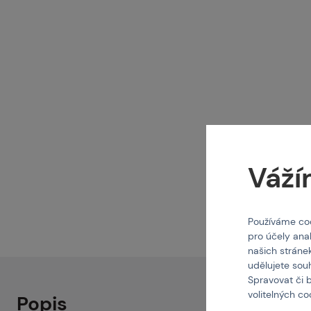
Pa
Pr
Ko
Váží
O 
Používáme coo
pro účely ana
našich stráne
udělujete sou
Spravovat či 
volitelných c
Popis