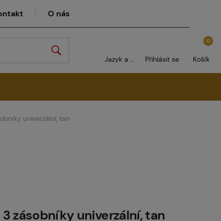
ontakt
O nás
0
Jazyk a měna
Přihlásit se
Košík
bníky univerzální, tan
 zásobníky univerzální, tan