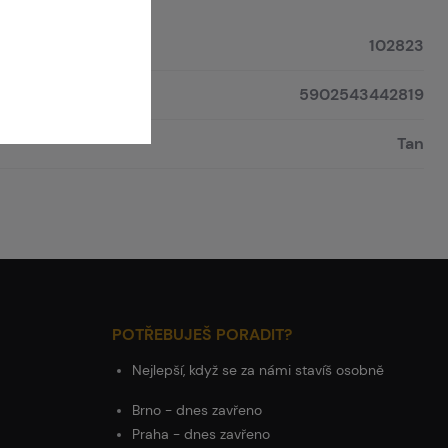
102823
5902543442819
Tan
POTŘEBUJEŠ PORADIT?
Nejlepší, když se za námi stavíš osobně
Brno - dnes zavřeno
Praha - dnes zavřeno