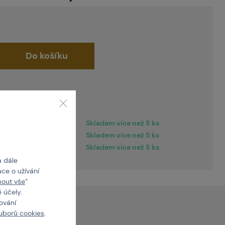
Do košíku
 doručení
pracovních dní
Skladem více než 5 ks
Skladem více než 5 ks
Skladem více než 5 ks
a dále
ce o užívání
mout vše
“
 účely.
cování
uborů cookies
.