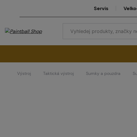
Servis
Velk
Výstroj
Taktická výstroj
Sumky a pouzdra
S
Se
Ve