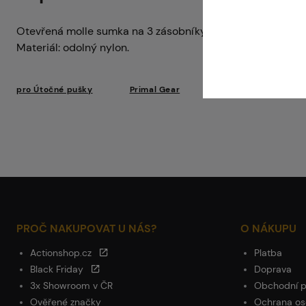
Otevřená molle sumka na 3 zásobníky M4/M16
Materiál: odolný nylon.
pro Útočné pušky
Primal Gear
PROČ NAKUPOVAT U NÁS?
O NÁKUPU
Actionshop.cz
Platba
Black Friday
Doprava
3x Showroom v ČR
Obchodní 
Ověřené značky
Ochrana os