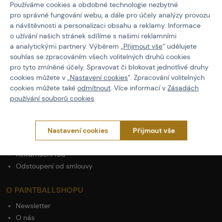
Používáme cookies a obdobné technologie nezbytné
Actionshop.cz
pro správné fungování webu, a dále pro účely analýzy provozu
Black Friday
a návštěvnosti a personalizaci obsahu a reklamy. Informace
3x Showroom v ČR
o užívání našich stránek sdílíme s našimi reklamními
Ověřené značky
a analytickými partnery. Výběrem „
Přijmout vše
“ udělujete
Články
souhlas se zpracováním všech volitelných druhů cookies
Servis
pro tyto zmíněné účely. Spravovat či blokovat jednotlivé druhy
cookies můžete v „
Nastavení cookies
“. Zpracování volitelných
cookies můžete také
odmítnout
. Více informací v
Zásadách
O NÁKUPU
používání souborů cookies
.
Platba
Doprava
Obchodní podmínky
Nastavení cookies
Přijmout vše
Ochrana osobních údajů
Reklamační řád
Odstoupení od smlouvy
O PAINTBALLSHOPU
Newsletter
O nás