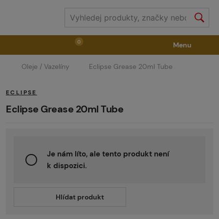
0
Menu
Oleje / Vazelíny
Eclipse Grease 20ml Tube
Zbraně
Příslušenství ke zbraním
Výstroj
ECLIPSE
Střelivo
Masky
Vzduch / CO2
Eclipse Grease 20ml Tube
Díly pro značkovače / Hřiště
Oblečení / Obuv
Je nám líto, ale tento produkt není
k dispozici.
Pyrotechnika
II. Jakost
GRINDS
Hlídat produkt