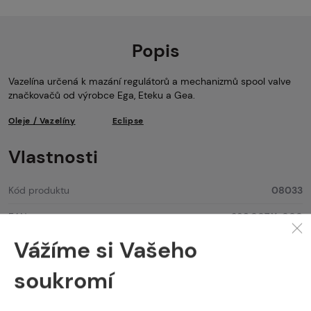
Popis
Vazelína určená k mazání regulátorů a mechanizmů spool valve
značkovačů od výrobce Ega, Eteku a Gea.
Oleje / Vazelíny
Eclipse
Vlastnosti
Kód produktu
08033
EAN
398.007.X-000
Vážíme si Vašeho
soukromí
PROČ NAKUPOVAT U NÁS?