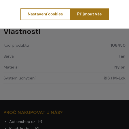
Lasery / Peqy
Wosport
Dvojitý tlakový spínač pro
Nastavení cookies
Přijmout vše
svítilny a PEQY, RIS/M-lok
Vlastnosti
Kód produktu
108450
Barva
Tan
Materiál
Nylon
Systém uchycení
RIS / M-Lok
PROČ NAKUPOVAT U NÁS?
Actionshop.cz
Black Friday