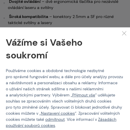
Dvojité ovládání
– dvě ergonomická tlačítka pro nezávislé
ovládání laseru a svítilny
Široká kompatibilita
– konektory 2.5mm a SF pro různé
taktické svítilny a lasery
Montážní flexibilita
– kompatibilní s RIS i M-LOK systémem
Vážíme si Vašeho
Odolná konstrukce
– vyrobeno z nylonu pro maximální
pevnost a nízkou hmotnost
soukromí
Snadná instalace
– jednoduché uchycení a ovládání
Používáme cookies a obdobné technologie nezbytné
Obsah balení:
pro správné fungování webu, a dále pro účely analýzy provozu
a návštěvnosti a personalizaci obsahu a reklamy. Informace
Dvojitý tlakový spínač pro svítilny a PEQY, RIS/M-lok
o užívání našich stránek sdílíme s našimi reklamními
a analytickými partnery. Výběrem „
Přijmout vše
“ udělujete
Montáž na M-LOK
souhlas se zpracováním všech volitelných druhů cookies
Montážní šrouby
pro tyto zmíněné účely. Spravovat či blokovat jednotlivé druhy
cookies můžete v „
Nastavení cookies
“. Zpracování volitelných
Díky univerzální kompatibilitě a intuitivnímu ovládání je
Dvojitý
cookies můžete také
odmítnout
. Více informací v
Zásadách
tlakový spínač
ideálním řešením pro každého, kdo chce zlepšit
používání souborů cookies
.
manipulaci se svou taktickou výbavou.