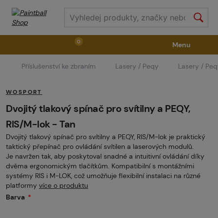
0
Menu
Příslušenství ke zbraním
Lasery / Peqy
Lasery / Pe
Zbraně
Příslušenství ke zbraním
Výstroj
WOSPORT
Střelivo
Masky
Vzduch / CO2
Dvojitý tlakový spínač pro svítilny a PEQY,
RIS/M-lok - Tan
Dvojitý tlakový spínač pro svítilny a PEQY, RIS/M-lok je praktický
Díly pro značkovače / Hřiště
Oblečení / Obuv
taktický přepínač pro ovládání svítilen a laserových modulů.
Je navržen tak, aby poskytoval snadné a intuitivní ovládání díky
dvěma ergonomickým tlačítkům. Kompatibilní s montážními
Pyrotechnika
II. Jakost
GRINDS
systémy RIS i M-LOK, což umožňuje flexibilní instalaci na různé
platformy
více o produktu
Barva