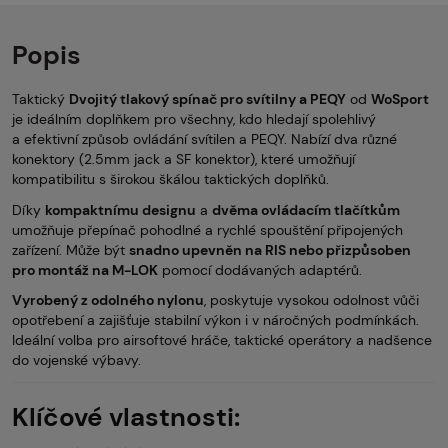
Popis
Taktický
Dvojitý tlakový spínač pro svítilny a PEQY
od
WoSport
je ideálním doplňkem pro všechny, kdo hledají spolehlivý
a efektivní způsob ovládání svítilen a PEQY. Nabízí dva různé
konektory (2.5mm jack a SF konektor), které umožňují
kompatibilitu s širokou škálou taktických doplňků.
Díky
kompaktnímu designu
a
dvěma ovládacím tlačítkům
umožňuje přepínač pohodlné a rychlé spouštění připojených
zařízení. Může být
snadno upevněn na RIS nebo přizpůsoben
pro montáž na M-LOK
pomocí dodávaných adaptérů.
Vyrobený z odolného nylonu
, poskytuje vysokou odolnost vůči
opotřebení a zajišťuje stabilní výkon i v náročných podmínkách.
Ideální volba pro airsoftové hráče, taktické operátory a nadšence
do vojenské výbavy.
Klíčové vlastnosti: