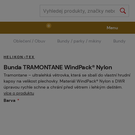
0
Menu
Oblečení / Obuv
Bundy / parky / mikiny
Bundy
Zbraně
Příslušenství ke zbraním
Výstroj
HELIKON-TEX
Střelivo
Masky
Vzduch / CO2
Bunda TRAMONTANE WindPack® Nylon
Tramontane – ultralehká větrovka, která se sbalí do vlastní hrudní
kapsy na velikost plechovky. Materiál WindPack® Nylon s DWR
Díly pro značkovače / Hřiště
Oblečení / Obuv
úpravou rychle schne a chrání před větrem i lehkým deštěm.
více o produktu
Barva
Pyrotechnika
II. Jakost
GRINDS