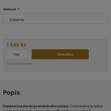
Velikost
Vyberte
1 549 Kč
Do košíku
9 variant skladem
Popis
Kapesní jistota do proměnlivého počasí.
Tramontane je lehká
outdoorová bunda, kterou díky
self-pack
kapse stlačíš