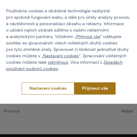
Materiál:
WindPack® Nylon
,
100% nylon
,
40 g/m²
Používáme cookies a obdobné technologie nezbytné
pro správné fungování webu, a dále pro účely analýzy provozu
Střih:
Regular
, zapínání
full-zip
a návštěvnosti a personalizaci obsahu a reklamy. Informace
o užívání našich stránek sdílíme s našimi reklamními
Podmínky:
10–40 °C
(mírné až teplé)
a analytickými partnery. Výběrem „
Přijmout vše
“ udělujete
souhlas se zpracováním všech volitelných druhů cookies
pro tyto zmíněné účely. Spravovat či blokovat jednotlivé druhy
Péče:
prát ≤
30 °C
,
nebělit
,
nesušit v sušičce
,
nečistit chemicky
,
cookies můžete v „
Nastavení cookies
“. Zpracování volitelných
nežehlit
.
cookies můžete také
odmítnout
. Více informací v
Zásadách
používání souborů cookies
.
Bundy
Helikon-Tex
Vlastnosti
Nastavení cookies
Přijmout vše
Kód produktu
M-509247
Materiál
Nylon