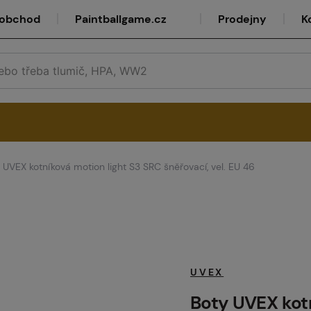
oobchod
Paintballgame.cz
Prodejny
K
 UVEX kotníková motion light S3 SRC šněřovací, vel. EU 46
rvis
lkoobchod
UVEX
Boty UVEX kot