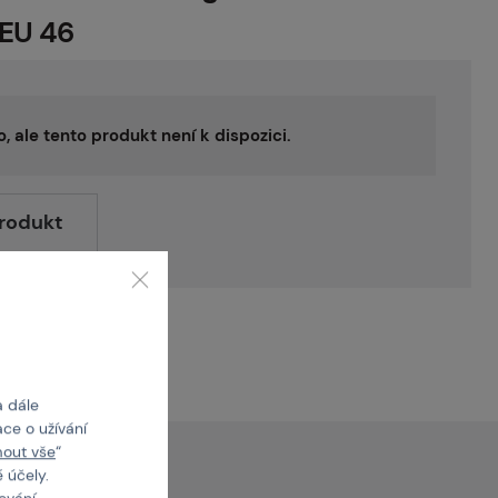
 EU 46
o, ale tento produkt není k dispozici.
produkt
a dále
ce o užívání
mout vše
“
 účely.