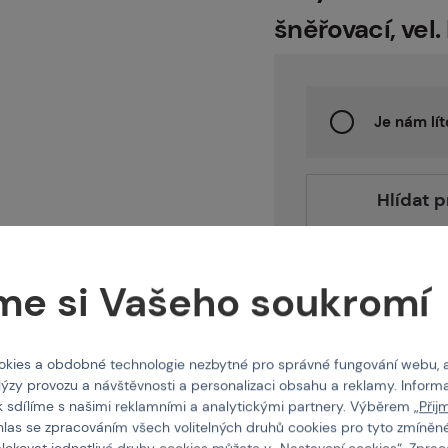
intballgame.cz
šněřovací, vel.
odejny
Je nám lít
Hlídat 
ntakt
me si Vašeho soukromí
Čištění skladu
nás
kies a obdobné technologie nezbytné pro správné fungování webu, 
lýzy provozu a návštěvnosti a personalizaci obsahu a reklamy. Informa
k sdílíme s našimi reklamními a analytickými partnery. Výběrem „
Přij
hlas se zpracováním všech volitelných druhů cookies pro tyto zmíněné
Vlastnosti