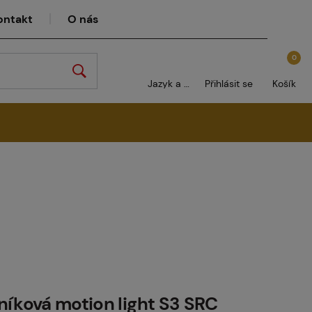
ontakt
O nás
0
Jazyk a měna
Přihlásit se
Košík
níková motion light S3 SRC