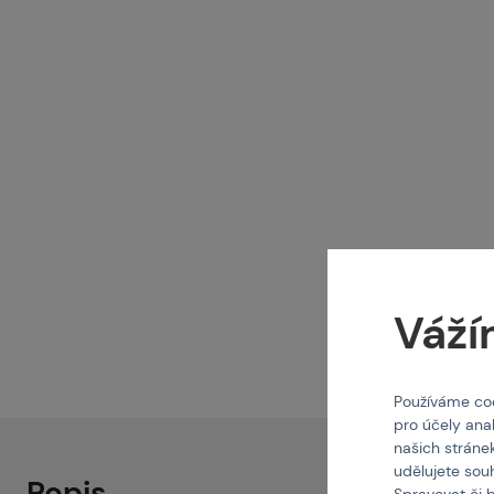
Pa
Pr
Ko
Váží
O 
Používáme coo
pro účely ana
našich stráne
udělujete sou
Popis