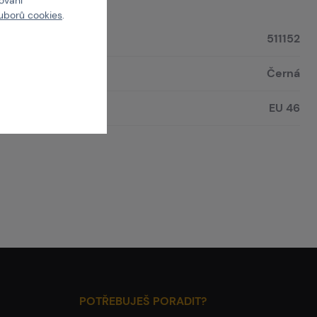
cování
uborů cookies
.
511152
Černá
EU 46
POTŘEBUJEŠ PORADIT?