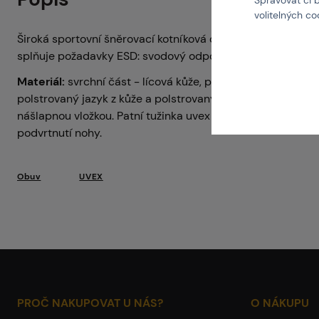
Spravovat či 
volitelných c
Široká sportovní šněrovací kotníková obuv s ocelovou tuži
splňuje požadavky ESD: svodový odpor < 35 Megaohmů.
Materiál:
svrchní část - lícová kůže, podšívka z prodyšnéh
polstrovaný jazyk z kůže a polstrovaný límec svršku. PUR 
nášlapnou vložkou. Patní tužinka uvex anti-twist pro lepší 
podvrtnutí nohy.
Obuv
UVEX
PROČ NAKUPOVAT U NÁS?
O NÁKUPU