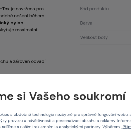
e-Tex
je navržena pro
Kód produktu
uhodobé nošení během
tický nylon
Barva
kytuje maximální
Velikost boty
uchu a zároveň odvádí
80D.
íku.
me si Vašeho soukromí
 umožňující přizpůsobit
kies a obdobné technologie nezbytné pro správné fungování webu, 
lýzy provozu a návštěvnosti a personalizaci obsahu a reklamy. Informa
 WTM 144.
k sdílíme s našimi reklamními a analytickými partnery. Výběrem „
Přij