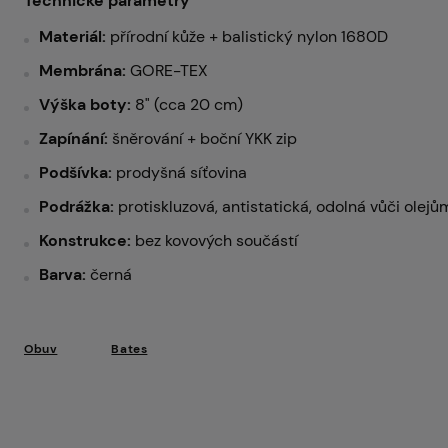
Technické parametry
Materiál:
přírodní kůže + balistický nylon 1680D
Membrána:
GORE-TEX
Výška boty:
8" (cca 20 cm)
Zapínání:
šněrování + boční YKK zip
Podšívka:
prodyšná síťovina
Podrážka:
protiskluzová, antistatická, odolná vůči olej
Konstrukce:
bez kovových součástí
Barva:
černá
Obuv
Bates