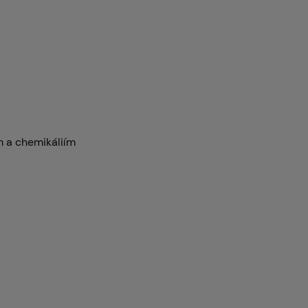
ům a chemikáliím