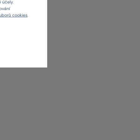
 účely.
cování
uborů cookies
.