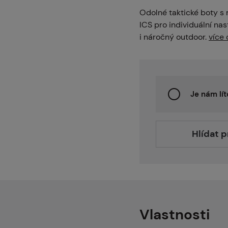
intballgame.cz
Odolné taktické boty 
ICS pro individuální nas
i náročný outdoor.
více 
odejny
Je nám lít
ntakt
Hlídat 
nás
Vlastnosti