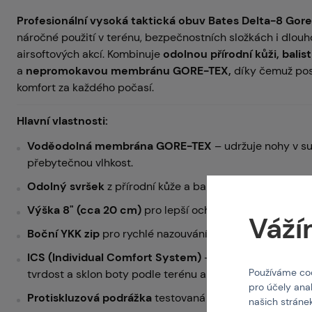
Profesionální vysoká taktická obuv Bates Delta-8 Gor
náročné použití v terénu, bezpečnostních složkách i dlo
airsoftových akcí. Kombinuje
odolnou přírodní kůži, balis
a
nepromokavou membránu GORE-TEX,
díky čemuž pos
komfort za každého počasí.
Hlavní vlastnosti:
Voděodolná membrána GORE-TEX
– udržuje nohy v s
přebytečnou vlhkost.
Odolný svršek
z přírodní kůže a balistického nylonu 16
Výška 8" (cca 20 cm)
pro lepší ochranu a stabilitu kotn
Váží
Boční YKK zip
pro rychlé nazouvání a vyzouvání.
ICS (Individual Comfort System)
– nastavitelná stélka
Používáme coo
tvrdost a sklon boty podle terénu a potřeb uživatele.
pro účely ana
Protiskluzová podrážka
testovaná podle normy SATRA
našich stráne