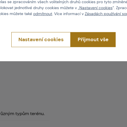
hlas se zpracováním všech volitelných druhů cookies pro tyto zmíněné
jům, mazivům a některým
blokovat jednotlivé druhy cookies můžete v „
Nastavení cookies
“. Zpra
ookies můžete také
odmítnout
. Více informací v
Zásadách používání so
 detektory kovů.
 terénu!
Nastavení cookies
Přijmout vše
(Individual Comfort
 různým typům terénu.