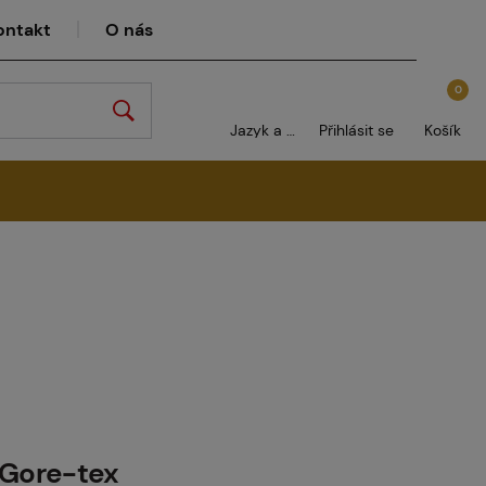
ontakt
O nás
0
Jazyk a měna
Přihlásit se
Košík
 Gore-tex