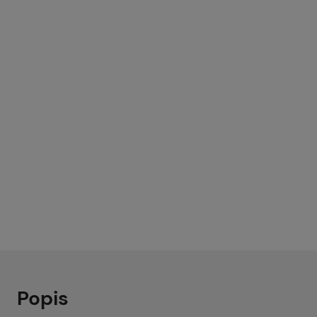
Pa
Pr
Ko
O 
Popis