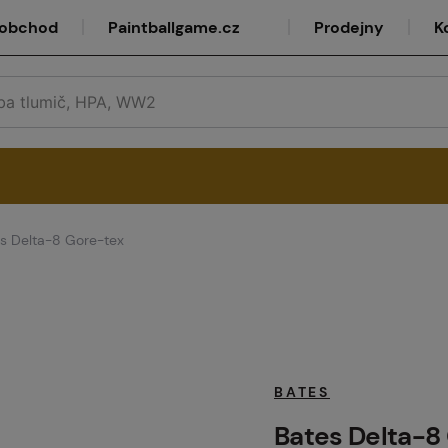
oobchod
Paintballgame.cz
Prodejny
K
s Delta-8 Gore-tex
rvis
lkoobchod
BATES
Bates Delta-8