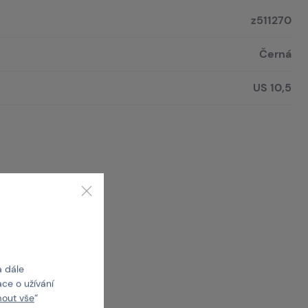
z511270
Černá
US 10,5
a dále
ce o užívání
mout vše
“