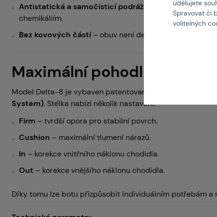
udělujete sou
Antistatická a samočisticí podrážka
, odolná vůči ole
Spravovat či 
chemikáliím.
volitelných c
Bez kovových částí
– obuv není detekovatelná běžnými
Maximální pohodlí v každém
Model Delta-8 je vybaven patentovaným systémem
ICS 
System)
. Stélka nabízí několik nastavení:
Firm
– tvrdší opora pro stabilní povrch.
Cushion
– maximální tlumení nárazů.
In
– korekce vnitřního náklonu chodidla.
Out
– korekce vnějšího náklonu chodidla.
Díky tomu lze botu přizpůsobit individuálním potřebám a