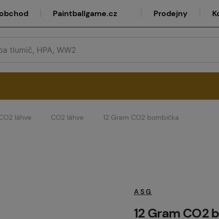
oobchod
Paintballgame.cz
Prodejny
K
CO2 láhve
CO2 láhve
12 Gram CO2 bombička
rvis
lkoobchod
ASG
12 Gram CO2 