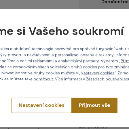
Doručení m
me si Vašeho soukromí
Lze zakoupit
kies a obdobné technologie nezbytné pro správné fungování webu, 
Cena v se
lýzy provozu a návštěvnosti a personalizaci obsahu a reklamy. Informa
12g CO2 b
k sdílíme s našimi reklamními a analytickými partnery. Výběrem „
Přij
hlas se zpracováním všech volitelných druhů cookies pro tyto zmíněné
1 300 Kč
blokovat jednotlivé druhy cookies můžete v „
Nastavení cookies
“. Zpra
ookies můžete také
odmítnout
. Více informací v
Zásadách používání so
Nastavení cookies
Přijmout vše
Vlastnosti
Kód produktu