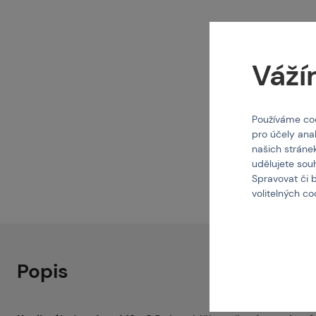
Váží
Používáme coo
pro účely ana
našich stráne
udělujete sou
Spravovat či 
volitelných c
Popis