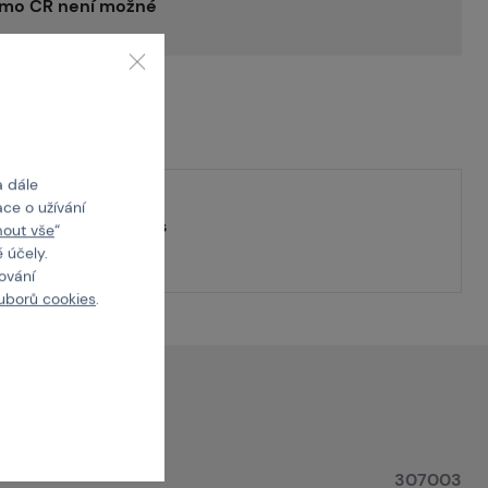
imo ČR není možné
 také v setu
a dále
tu
(100 ks)
ce o užívání
ombičky - set 100ks
mout vše
“
 účely.
1 100 Kč
cování
uborů cookies
.
307003