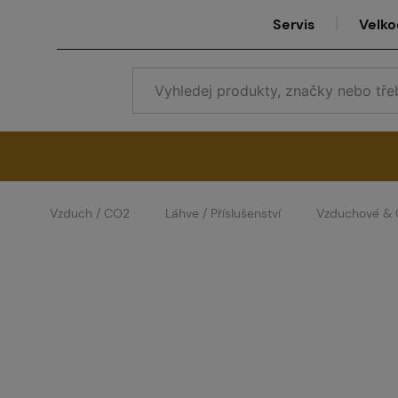
Servis
Velk
Vzduch / CO2
Láhve / Příslušenství
Vzduchové & 
Se
Ve