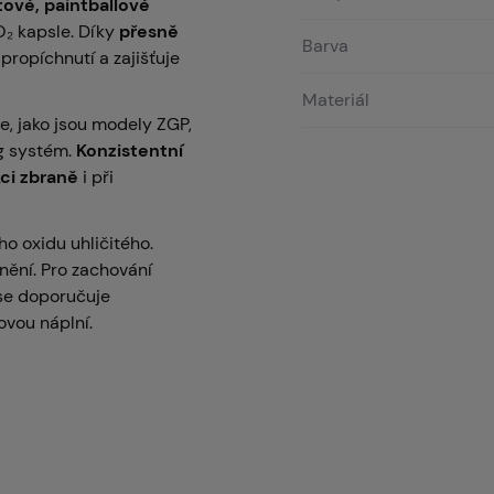
tové, paintballové
₂ kapsle. Díky
přesně
Barva
propíchnutí a zajišťuje
Materiál
, jako jsou modely ZGP,
2g systém.
Konzistentní
ci zbraně
i při
o oxidu uhličitého.
ění. Pro zachování
 se doporučuje
ovou náplní.