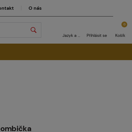
ontakt
O nás
0
Jazyk a měna
Přihlásit se
Košík
bombička