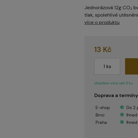
intballgame.cz
Jednorázová 12g CO₂ bom
tlak, spolehlivé utěsně
více o produktu
odejny
13 Kč
ntakt
skladem více než 5 ks
nás
Doprava a termíny
E-shop
Do 2 
Brno
Ihned
Praha
Ihned