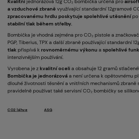
Kvalitní
jednorázová 12g CO₂ bombička určená pro
airsof
a vzduchové zbraně
využívající standardní 12gramové CO
zpracovanému hrdlu poskytuje spolehlivé utěsnění
po 
stabilní tlak během střelby.
Bombička je vhodná zejména pro CO₂ pistole a značkovače
PGP, Tiberius, TPX a další zbraně používající standardní 1
tlak
přispívá k
rovnoměrnému výkonu
a
spolehlivé funk
intenzivnějším používání.
Vyrobena je z
kvalitní oceli
a obsahuje 12 gramů stlačenéh
Bombička je
jednorázová
a není určena k opětovnému pln
dlouhé životnosti těsnění a vnitřních mechanismů zbraně
pravidelně používat také servisní CO₂ bombičky se silikon
CO2 láhve
ASG