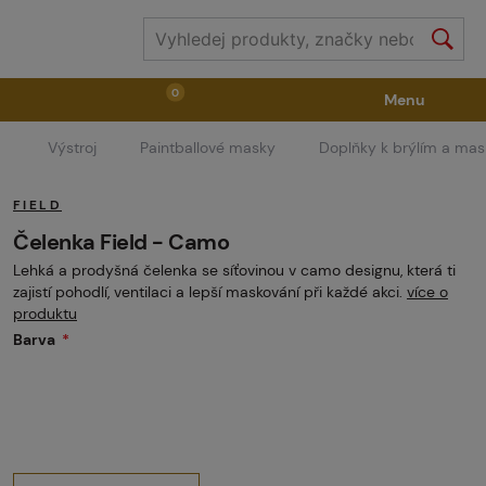
0
Menu
Výstroj
Paintballové masky
Doplňky k brýlím a ma
Zbraně
Příslušenství ke zbraním
Výstroj
FIELD
Střelivo
Masky
Vzduch / CO2
Čelenka Field - Camo
Lehká a prodyšná čelenka se síťovinou v camo designu, která ti
zajistí pohodlí, ventilaci a lepší maskování při každé akci.
více o
Díly pro značkovače / Hřiště
Oblečení / Obuv
produktu
Barva
Pyrotechnika
II. Jakost
GRINDS