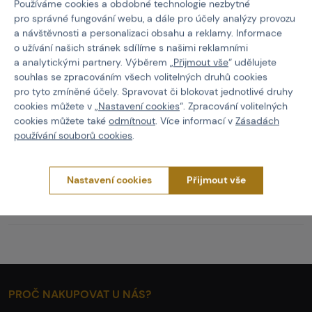
Používáme cookies a obdobné technologie nezbytné
Snadná údržba:
Lze prát v pračce na jemný program
pro správné fungování webu, a dále pro účely analýzy provozu
a návštěvnosti a personalizaci obsahu a reklamy. Informace
Ideální volba pro hráče, kteří chtějí funkční výbavu s důrazem
o užívání našich stránek sdílíme s našimi reklamními
na
komfort, ventilaci a maskování
. V horkém počasí tě udrží
a analytickými partnery. Výběrem „
Přijmout vše
“ udělujete
v suchu, v akci ti dopřeje klid a soustředění. Malý detail, který
souhlas se zpracováním všech volitelných druhů cookies
může mít velký dopad.
pro tyto zmíněné účely. Spravovat či blokovat jednotlivé druhy
cookies můžete v „
Nastavení cookies
“. Zpracování volitelných
Doplňky k brýlím a maskám
Field
Čelenka Field
cookies můžete také
odmítnout
. Více informací v
Zásadách
používání souborů cookies
.
Vlastnosti
Nastavení cookies
Přijmout vše
Kód produktu
332216
Barva
Camo
PROČ NAKUPOVAT U NÁS?