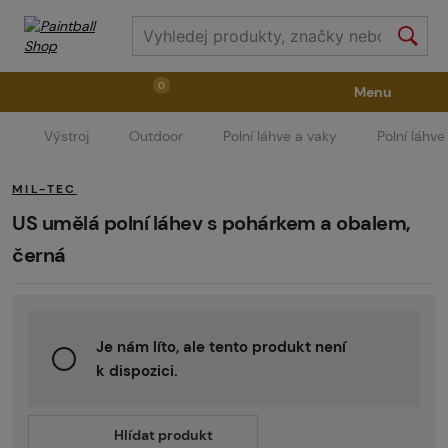
0
Menu
Výstroj
Outdoor
Polní láhve a vaky
Polní láhve
Zbraně
Příslušenství ke zbraním
Výstroj
MIL-TEC
Střelivo
Masky
Vzduch / CO2
US umělá polní láhev s pohárkem a obalem,
černá
Díly pro značkovače / Hřiště
Oblečení / Obuv
Je nám líto, ale tento produkt není
Pyrotechnika
II. Jakost
GRINDS
k dispozici.
Hlídat produkt