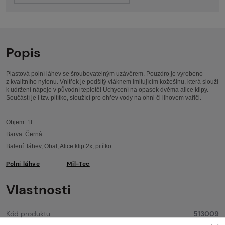
Popis
Plastová polní láhev se šroubovatelným uzávěrem. Pouzdro je vyrobeno
z kvalitního nylonu. Vnitřek je podšitý vláknem imitujícím kožešinu, která slouží
k udržení nápoje v původní teplotě! Uchycení na opasek dvěma alice klipy.
Součástí je i tzv. pitítko, sloužící pro ohřev vody na ohni či lihovem vařiči.
Objem: 1l
Barva: Černá
Balení: láhev, Obal, Alice klip 2x, pitítko
Polní láhve
Mil-Tec
Vlastnosti
Kód produktu
513009