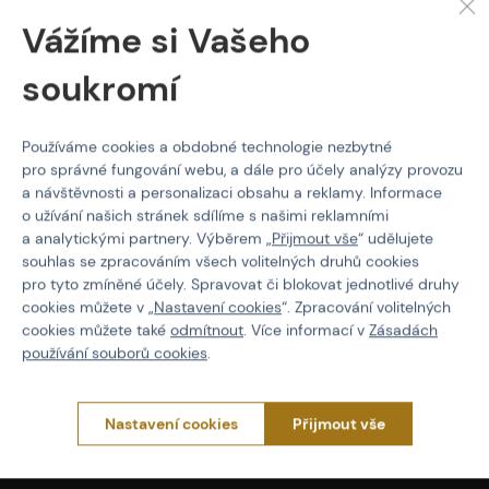
EAN
4046872178948
Vážíme si Vašeho
Barva
Černá
soukromí
Používáme cookies a obdobné technologie nezbytné
pro správné fungování webu, a dále pro účely analýzy provozu
PROČ NAKUPOVAT U NÁS?
a návštěvnosti a personalizaci obsahu a reklamy. Informace
o užívání našich stránek sdílíme s našimi reklamními
Actionshop.cz
a analytickými partnery. Výběrem „
Přijmout vše
“ udělujete
Black Friday
souhlas se zpracováním všech volitelných druhů cookies
3x Showroom v ČR
pro tyto zmíněné účely. Spravovat či blokovat jednotlivé druhy
Ověřené značky
cookies můžete v „
Nastavení cookies
“. Zpracování volitelných
Články
cookies můžete také
odmítnout
. Více informací v
Zásadách
používání souborů cookies
.
Servis
O NÁKUPU
Nastavení cookies
Přijmout vše
Platba
Doprava