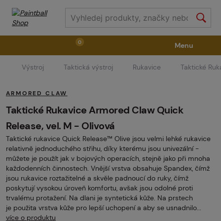
0
Menu
Výstroj
Taktická výstroj
Rukavice
Taktické Ruk
Zbraně
Příslušenství ke zbraním
Výstroj
ARMORED CLAW
Střelivo
Masky
Vzduch / CO2
Taktické Rukavice Armored Claw Quick
Release, vel. M - Olivová
Taktické rukavice Quick Release™ Olive jsou velmi lehké rukavice
Díly pro značkovače / Hřiště
Oblečení / Obuv
relativně jednoduchého střihu, díky kterému jsou univezální -
můžete je použít jak v bojových operacích, stejně jako při mnoha
každodenních činnostech. Vnější vrstva obsahuje Spandex, čímž
Pyrotechnika
II. Jakost
GRINDS
jsou rukavice roztažitelné a skvěle padnoucí do ruky, čímž
poskytují vysokou úroveň komfortu, avšak jsou odolné proti
trvalému protažení. Na dlani je syntetická kůže. Na prstech
je použita vrstva kůže pro lepší uchopení a aby se usnadnilo...
více o produktu