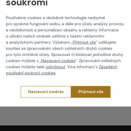
soukromí
5% MTF (materiál umožňující ovládání dotykových dispejů)
3% Silikonový potisk
Používáme cookies a obdobné technologie nezbytné
2% Nylonová tkanina
pro správné fungování webu, a dále pro účely analýzy provozu
a návštěvnosti a personalizaci obsahu a reklamy. Informace
Rukavice
Armored Claw
Taktické Rukavice
o užívání našich stránek sdílíme s našimi reklamními
Armored Claw Quick Release - Oliva
a analytickými partnery. Výběrem „
Přijmout vše
“ udělujete
souhlas se zpracováním všech volitelných druhů cookies
Vlastnosti
pro tyto zmíněné účely. Spravovat či blokovat jednotlivé druhy
cookies můžete v „
Nastavení cookies
“. Zpracování volitelných
cookies můžete také
odmítnout
. Více informací v
Zásadách
Kód produktu
507073
používání souborů cookies
.
EAN
5902543791948
Nastavení cookies
Přijmout vše
Velikost
M
Barva
Oliva