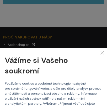
PROČ NAKUPOVAT U NÁS?
Actionshop.cz
Black Friday
3x Showroom v ČR
Vážíme si Vašeho
Ověřené značky
Články
soukromí
Servis
Používáme cookies a obdobné technologie nezbytné
O NÁKUPU
pro správné fungování webu, a dále pro účely analýzy provozu
Platba
a návštěvnosti a personalizaci obsahu a reklamy. Informace
Doprava
o užívání našich stránek sdílíme s našimi reklamními
a analytickými partnery. Výběrem „
Přijmout vše
“ udělujete
Obchodní podmínky