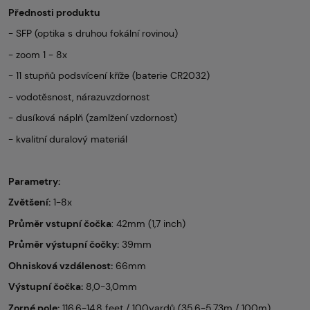
Přednosti produktu
- SFP (optika s druhou fokální rovinou)
- zoom 1 - 8x
- 11 stupňů podsvícení kříže (baterie CR2032)
- vodotěsnost, nárazuvzdornost
- dusíková náplň (zamlžení vzdornost)
- kvalitní duralový materiál
Parametry:
Zvětšení:
1-8x
Průměr vstupní čočka
: 42mm (1,7 inch)
Průměr výstupní čočky:
39mm
Ohnisková vzdálenost:
66mm
Výstupní čočka:
8,0-3,0mm
Zorné pole:
116,6-14,8 feet / 100yardů (35,6-5,73m / 100m)