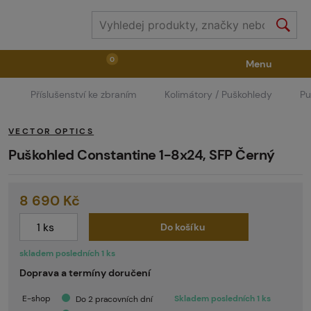
0
Menu
Příslušenství ke zbraním
Kolimátory / Puškohledy
Pu
Zbraně
Příslušenství ke zbraním
Výstroj
VECTOR OPTICS
Střelivo
Masky
Vzduch / CO2
Puškohled Constantine 1-8x24, SFP Černý
8 690 Kč
Díly pro značkovače / Hřiště
Oblečení / Obuv
Do košíku
Pyrotechnika
II. Jakost
GRINDS
skladem posledních 1 ks
Doprava a termíny doručení
E-shop
Skladem posledních 1 ks
Do 2 pracovních dní