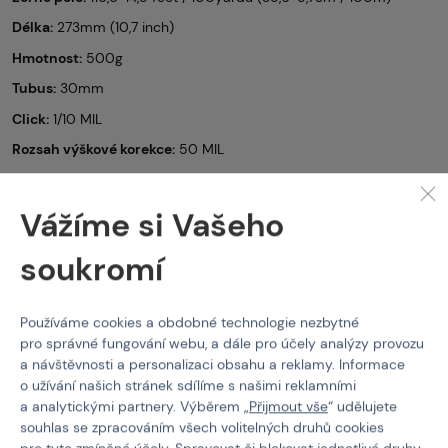
Délka:
273mm
(10,7 inch)
Hmotnost:
500g
Tubus:
30mm
Click:
1/10 MIL
Rozsah výškové korekce:
50 MIL
Rozsah stranové korekce:
50 MIL
Nastavení paralaxy:
100 yardů
Vážíme si Vašeho
Osvětlení:
11 stupňů červené
soukromí
Baterie:
CR2032
Odolnost:
Rázová odolnost 1000g/4000J, voděodolnost ( 30 min
do hloubky 1m ) a ochrana proti zamlžování (plněno dusíkem)
Používáme cookies a obdobné technologie nezbytné
pro správné fungování webu, a dále pro účely analýzy provozu
Materiál tubusu:
6061 T6 letecký dural
a návštěvnosti a personalizaci obsahu a reklamy. Informace
Dioptrická korekce:
+2 / -3
o užívání našich stránek sdílíme s našimi reklamními
a analytickými partnery. Výběrem „
Přijmout vše
“ udělujete
Naháňky (LPVO)
Vector Optics
souhlas se zpracováním všech volitelných druhů cookies