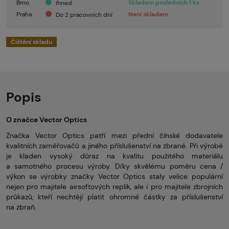
Brno
Skladem posledních 1 ks
Ihned
Praha
Není skladem
Do 2 pracovních dní
Čištění skladu
Popis
O značce Vector Optics
Značka Vector Optics patří mezi přední čínské dodavatele
kvalitních zaměřovačů a jiného příslušenství na zbraně. Při výrobě
je kladen vysoký důraz na kvalitu použitého materiálu
a samotného procesu výroby. Díky skvělému poměru cena /
výkon se výrobky značky Vector Optics staly velice populární
nejen pro majitele airsoftových replik, ale i pro majitele zbrojních
průkazů, kteří nechtějí platit ohromné částky za příslušenství
na zbraň.