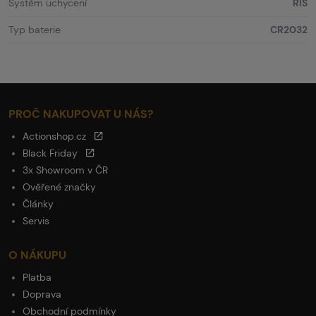
Systém uchycení
RIS
Typ baterie
CR2032
PROČ NAKUPOVAT U NÁS?
Actionshop.cz
Black Friday
3x Showroom v ČR
Ověřené značky
Články
Servis
O NÁKUPU
Platba
Doprava
Obchodní podmínky