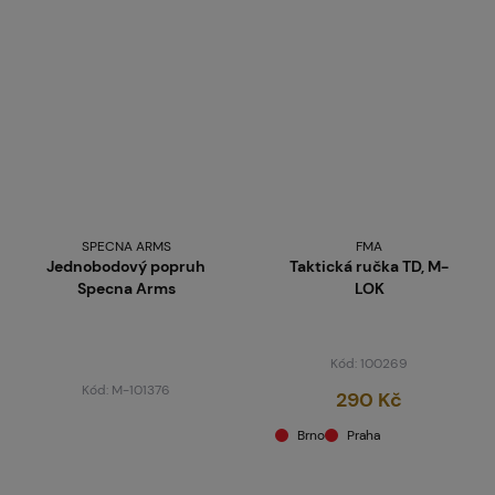
SPECNA ARMS
FMA
Jednobodový popruh
Taktická ručka TD, M-
Specna Arms
LOK
Kód: 100269
Kód: M-101376
290 Kč
Brno
Praha