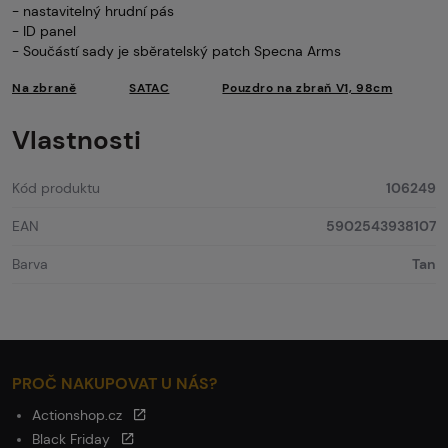
- nastavitelný hrudní pás
- ID panel
- Součástí sady je sběratelský patch Specna Arms
Na zbraně
SATAC
Pouzdro na zbraň V1, 98cm
Vlastnosti
Kód produktu
106249
EAN
5902543938107
Barva
Tan
PROČ NAKUPOVAT U NÁS?
Actionshop.cz
Black Friday