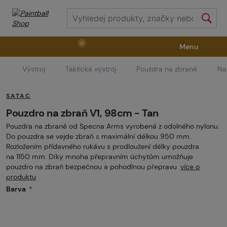
0
Menu
Výstroj
Taktická výstroj
Pouzdra na zbraně
Na
Zbraně
Příslušenství ke zbraním
Výstroj
SATAC
Střelivo
Masky
Vzduch / CO2
Pouzdro na zbraň V1, 98cm - Tan
Pouzdra na zbraně od Specna Arms vyrobená z odolného nylonu.
Do pouzdra se vejde zbraň s maximální délkou 950 mm.
Díly pro značkovače / Hřiště
Oblečení / Obuv
Rozložením přídavného rukávu s prodloužení délky pouzdra
na 1150 mm. Díky mnoha přepravním úchytům umožňuje
pouzdro na zbraň bezpečnou a pohodlnou přepravu.
více o
produktu
Pyrotechnika
II. Jakost
GRINDS
Barva