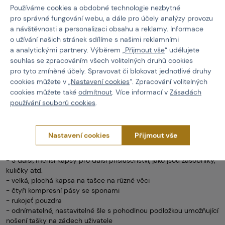
Používáme cookies a obdobné technologie nezbytné
Popis
pro správné fungování webu, a dále pro účely analýzy provozu
a návštěvnosti a personalizaci obsahu a reklamy. Informace
o užívání našich stránek sdílíme s našimi reklamními
Vlastnosti
:
a analytickými partnery. Výběrem „
Přijmout vše
“ udělujete
- panel se suchým zipem s logem Specna Arms vyřezávaným
souhlas se zpracováním všech volitelných druhů cookies
laserem
pro tyto zmíněné účely. Spravovat či blokovat jednotlivé druhy
- skládací rukáv se stahovací šňůrkou prodlužující délku brašny
cookies můžete v „
Nastavení cookies
“. Zpracování volitelných
a zipem
cookies můžete také
odmítnout
. Více informací v
Zásadách
- velká hlavní komora s obousměrným zipem
používání souborů cookies
.
- výplň z měkké pěny
- pásy se suchým zipem na vnitřní straně hlavní komory pro
zajištění zbraně
Nastavení cookies
Přijmout vše
- velká, další kapsa, která umožňuje uložení dalšího příslušenství
nebo zbraně s maximální délkou 600 mm
- 3 další, menší kapsy pro další příslušenství, jako jsou zásobníky,
kuličky atd.
- velká, plochá kapsa na tašce na různé věci
- čtyři kompresní pásy se sponami
- rukojeť pouzdra
- odnímatelné, nastavitelné šle s pohodlnou podložkou umožňující
nošení tašky na zádech uživatele