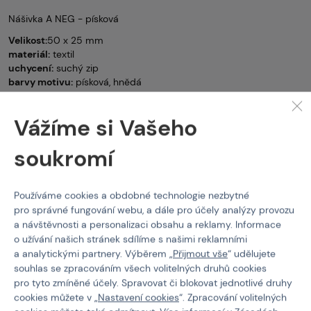
Nášivka A NEG - písková
Velikost:
50 x 25 mm
materiál:
textil
uchycení:
suchý zip
barvy motivu:
písková, hnědá
Krevní skupiny
NAVYS
Nášivka krevní skupiny
Vážíme si Vašeho
Vlastnosti
soukromí
Kód produktu
518160
Používáme cookies a obdobné technologie nezbytné
Barva
Tan
pro správné fungování webu, a dále pro účely analýzy provozu
a návštěvnosti a personalizaci obsahu a reklamy. Informace
Krevní skupina
A-
o užívání našich stránek sdílíme s našimi reklamními
a analytickými partnery. Výběrem „
Přijmout vše
“ udělujete
Materiál
Látková
souhlas se zpracováním všech volitelných druhů cookies
Typ nášivky
Krevní skupiny
pro tyto zmíněné účely. Spravovat či blokovat jednotlivé druhy
cookies můžete v „
Nastavení cookies
“. Zpracování volitelných