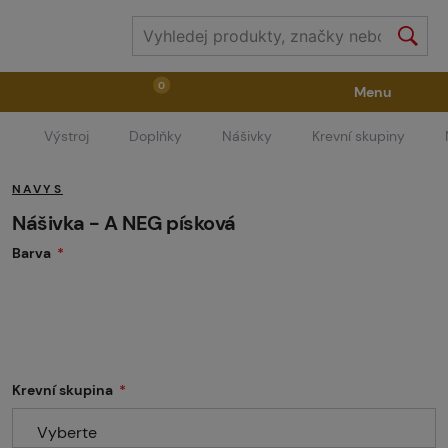
0
Menu
Výstroj
Doplňky
Nášivky
Krevní skupiny
Zbraně
Příslušenství ke zbraním
Výstroj
NAVYS
Střelivo
Masky
Vzduch / CO2
Nášivka - A NEG písková
Barva
Díly pro značkovače / Hřiště
Oblečení / Obuv
Pyrotechnika
II. Jakost
GRINDS
Krevní skupina
Vyberte