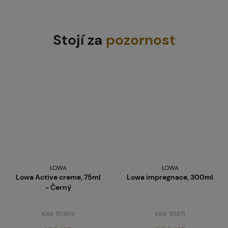
Stojí za
pozornost
LOWA
LOWA
Lowa Active creme, 75ml
Lowa impregnace, 300ml
- Černý
Kód: 511369
Kód: 511371