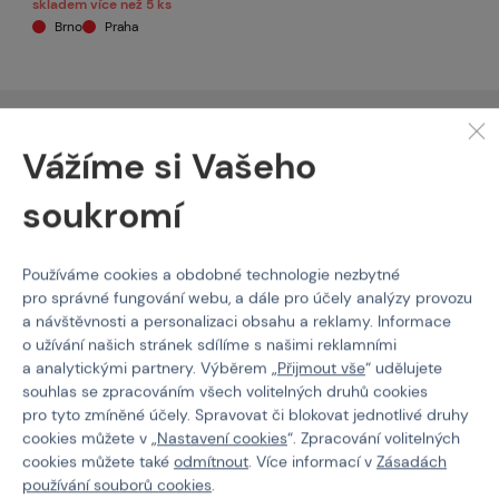
skladem více než 5 ks
Brno
Praha
Popis
Vážíme si Vašeho
Díky šněrování s uzavřenými šněrovacími očky je vhodná pro
soukromí
seskoky padákem. V podešvi je zabudován klínek chránící botu
při rychlém slaňování (fast rope).
Boty jsou při správném používání
LOWA Active
krému
Používáme cookies a obdobné technologie nezbytné
a impregnace dostatečně voděodolné proti mírnému dešti či
pro správné fungování webu, a dále pro účely analýzy provozu
rose a zároveň si stále zachovávají prodyšnost. Ačkoli boty je bez
a návštěvnosti a personalizaci obsahu a reklamy. Informace
problému možné používat v zimním období, nejedná se o boty
o užívání našich stránek sdílíme s našimi reklamními
určené do vysokého sněhu.
a analytickými partnery. Výběrem „
Přijmout vše
“ udělujete
souhlas se zpracováním všech volitelných druhů cookies
Jedná se o novou
vylepšenou dlouhoočekávanou verzi MK2.
pro tyto zmíněné účely. Spravovat či blokovat jednotlivé druhy
Co nám přináší nová verze MK2?
cookies můžete v „
Nastavení cookies
“. Zpracování volitelných
cookies můžete také
odmítnout
. Více informací v
Zásadách
- Kapsička na jazyku pro schování tkaniček
používání souborů cookies
.
- Nová certifikovaná proti skluzná podrážka