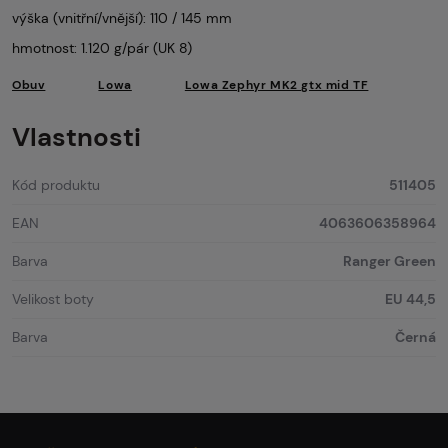
výška (vnitřní/vnější): 110 / 145 mm
hmotnost: 1.120 g/pár (UK 8)
Obuv
Lowa
Lowa Zephyr MK2 gtx mid TF
Vlastnosti
Kód produktu
511405
EAN
4063606358964
Barva
Ranger Green
Velikost boty
EU 44,5
Barva
Černá