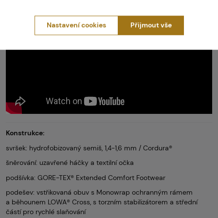
- Jiný způsob švu - přední šev je posunut do méně zatížené
oblasti
Nastavení cookies
Přijmout vše
Konstrukce:
svršek: hydrofobizovaný semiš, 1,4-1,6 mm / Cordura®
šněrování: uzavřené háčky a textilní očka
podšívka: GORE-TEX® Extended Comfort Footwear
podešev: vstřikovaná obuv s Monowrap ochranným rámem
a běhounem LOWA® Cross, s torzním stabilizátorem a střední
částí pro rychlé slaňování