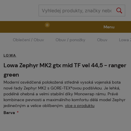
0
Menu
Oblečení / Obuv
Obuv / ponožky
Obuv
Lowa 
Zbraně
Příslušenství ke zbraním
Výstroj
LOWA
Střelivo
Masky
Vzduch / CO2
Lowa Zephyr MK2 gtx mid TF vel 44,5 - ranger
green
Moderní osvědčená polokožená středně vysoká vojenská bota
Díly pro značkovače / Hřiště
Oblečení / Obuv
nové řady Zephyr MK2 s GORE-TEX®ovou podšívkou. Je lehká,
podélně ohebná a velmi stabilní díky Monowrap rámu. Právě
kombinace pevnosti a maximálního komfortu dělá model Zephyr
Pyrotechnika
II. Jakost
GRINDS
jedinečným a velice oblíbeným.
více o produktu
Barva