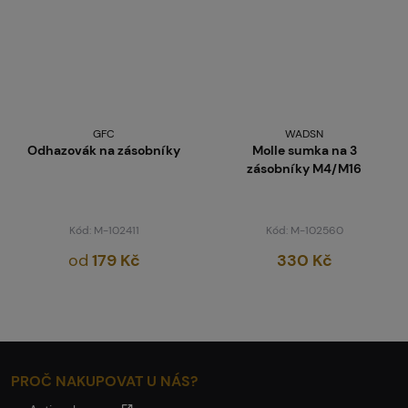
GFC
WADSN
Odhazovák na zásobníky
Molle sumka na 3
zásobníky M4/M16
Kód: M-102411
Kód: M-102560
od
179 Kč
330 Kč
PROČ NAKUPOVAT U NÁS?