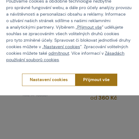
Používáme cookies a obdobné technologie nezbytné
pro správné fungování webu, a dále pro účely analýzy provozu
a návštěvnosti a personalizaci obsahu a reklamy. Informace
o užívání našich stránek sdílíme s našimi reklamními
a analytickými partnery. Výběrem „
Přijmout vše
“ udělujete
souhlas se zpracováním všech volitelných druhů cookies
pro tyto zmíněné účely. Spravovat či blokovat jednotlivé druhy
cookies můžete v „
Nastavení cookies
“. Zpracování volitelných
cookies můžete také
odmítnout
. Více informací v
Zásadách
PEW TACTICAL
WOSPORT
používání souborů cookies
.
Rádio sumka pro Baofeng
Sumka pro škrtidlo
UV5R/82
Nastavení cookies
Přijmout vše
Kód: M-102493
Kód: M-103587
od
360 Kč