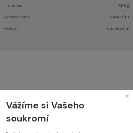
Hmotnost
395 g
Systém vazby
Laser Cut
Velikost
Univerzální
Vážíme si Vašeho
Stojí za
pozornost
soukromí