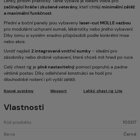
Lehký, přitom praktický. Tahle výbava je ideální volba pro
začínající hráče i zkušené veterány
, kteří chtějí
minimální zátěž
a maximální funkčnost
.
Přední a boční panely jsou vybaveny
laser-cut MOLLE vazbou
pro modulární uchycení sumek, lékárničky nebo jiného vybavení.
Díky tomu si systém snadno přizpůsobíš podle konkrétní mise
nebo akce.
Uvnitř najdeš
2 integrované vnitřní sumky
– ideální pro
zásobníky nebo drobné vybavení, které chceš mít hned po ruce.
Celý chest rig je
plně nastavitelný
pomocí popruhů a padne
většině postav. Díky odlehčené konstrukci se hodí pro
dlouhodobé nošení i při vyšší zátěži.
Nosné systémy
Wosport
Lehký chest rig Lite
Vlastnosti
Kód produktu
103317
Barva
Černá