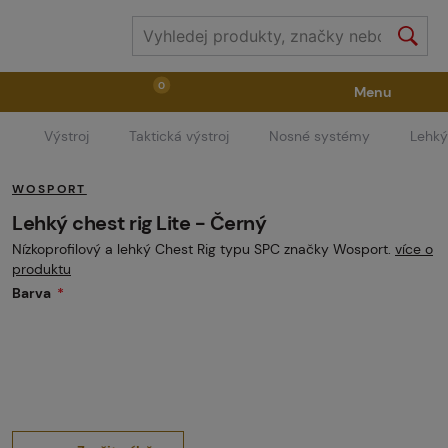
0
Menu
Výstroj
Taktická výstroj
Nosné systémy
Lehký 
Zbraně
Příslušenství ke zbraním
Výstroj
WOSPORT
Střelivo
Masky
Vzduch / CO2
Lehký chest rig Lite - Černý
Nízkoprofilový a lehký Chest Rig typu SPC značky Wosport.
více o
produktu
Díly pro značkovače / Hřiště
Oblečení / Obuv
Barva
Pyrotechnika
II. Jakost
GRINDS