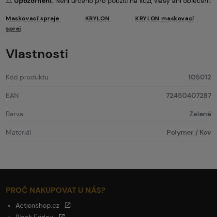
⚠️
Upozornění
: Není určeno pro použití na kůži, vlasy ani oblečení.
Maskovací spreje
KRYLON
KRYLON maskovací
sprej
Vlastnosti
Kód produktu
105012
EAN
72450407287
Barva
Zelená
Materiál
Polymer / Kov
PROČ NAKUPOVAT U NÁS?
Actionshop.cz