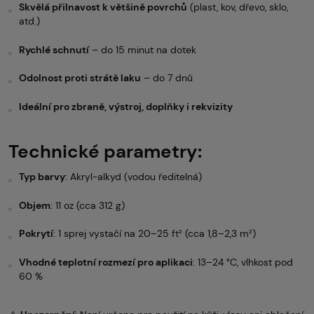
Skvělá přilnavost k většině povrchů
(plast, kov, dřevo, sklo,
atd.)
Rychlé schnutí
– do 15 minut na dotek
Odolnost proti strátě laku
– do 7 dnů
Ideální pro zbraně, výstroj, doplňky i rekvizity
Technické parametry:
Typ barvy
: Akryl-alkyd (vodou ředitelná)
Objem
: 11 oz (cca 312 g)
Pokrytí
: 1 sprej vystačí na 20–25 ft² (cca 1,8–2,3 m²)
Vhodné teplotní rozmezí pro aplikaci
: 13–24 °C, vlhkost pod
60 %