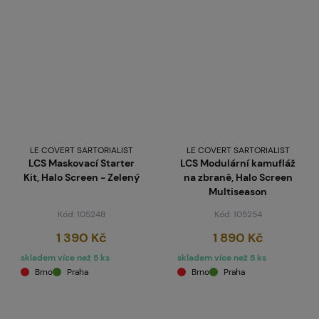
LE COVERT SARTORIALIST
LE COVERT SARTORIALIST
LCS Maskovací Starter
LCS Modulární kamufláž
Kit, Halo Screen - Zelený
na zbraně, Halo Screen
Multiseason
Kód: 105248
Kód: 105254
1 390 Kč
1 890 Kč
skladem více než 5 ks
skladem více než 5 ks
Brno
Praha
Brno
Praha