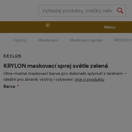
0
Menu
Výstroj
Maskování
Maskovací spreje
KRYLON m
Zbraně
Příslušenství ke zbraním
Výstroj
KRYLON
Střelivo
Masky
Vzduch / CO2
KRYLON maskovací sprej světle zelená
Ultra-matná maskovací barva pro dokonalé splynutí s terénem –
ideální pro zbraně, výstroj i vybavení.
více o produktu
Díly pro značkovače / Hřiště
Oblečení / Obuv
Barva
Pyrotechnika
II. Jakost
GRINDS