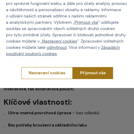
Popis
pro správné fungování webu, a dále pro účely analýzy provozu
a návštěvnosti a personalizaci obsahu a reklamy. Informace
o užívání našich stránek sdílíme s našimi reklamními
Maskovací barva
KRYLON maskovací sprej
je speciálně navržená
a analytickými partnery. Výběrem „
Přijmout vše
“ udělujete
pro airsoftové hráče, lovce i outdoorové nadšence, kteří chtějí
souhlas se zpracováním všech volitelných druhů cookies
minimalizovat viditelnost svého vybavení. Díky
ultra-matnému
a nereflexnímu povrchu
pomáhá účinně potlačit odlesky a tím
pro tyto zmíněné účely. Spravovat či blokovat jednotlivé druhy
zvyšuje maskování v jakémkoliv prostředí.
cookies můžete v „
Nastavení cookies
“. Zpracování volitelných
cookies můžete také
odmítnout
. Více informací v
Zásadách
Velkou výhodou je
přilnavost k většině materiálů
– od plastu,
používání souborů cookies
.
dřeva, kovu, skla až po keramiku či papír – a to
bez nutnosti
broušení či základního
laku
. Stačí jen nastříkat a nechat
zaschnout.
Nastavení cookies
Přijmout vše
Barva je odolná vůči odštěpu již
po 7 dnech
, rychleschnoucí –
na
dotek za 15 minut
,
k manipulaci po 1 hodině
. Vhodná jak pro
interiérové, tak exteriérové použití
.
Klíčové vlastnosti:
Ultra-matná povrchová úprava
– bez odlesků
Bez potřeby broušení a základního
laku