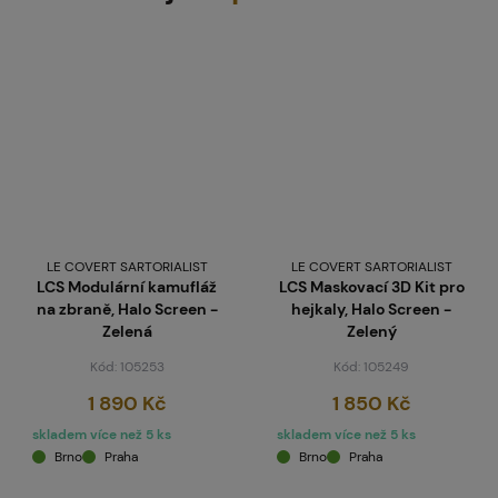
LE COVERT SARTORIALIST
LE COVERT SARTORIALIST
LCS Modulární kamufláž
LCS Maskovací 3D Kit pro
na zbraně, Halo Screen -
hejkaly, Halo Screen -
Zelená
Zelený
Kód: 105253
Kód: 105249
1 890 Kč
1 850 Kč
skladem více než 5 ks
skladem více než 5 ks
Brno
Praha
Brno
Praha