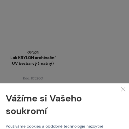
KRYLON
Lak KRYLON archivační
UV bezbarvý (matný)
Kód: 105200
750 Kč
Vážíme si Vašeho
skladem více než 5 ks
Brno
Praha
soukromí
Používáme cookies a obdobné technologie nezbytné