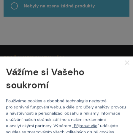
Nebyly nalezeny žádné produkty
PROČ NAKUPOVAT U NÁS?
Actionshop.cz
Vážíme si Vašeho
Black Friday
soukromí
3x Showroom v ČR
Ověřené značky
Články
Používáme cookies a obdobné technologie nezbytné
Servis
pro správné fungování webu, a dále pro účely analýzy provozu
a návštěvnosti a personalizaci obsahu a reklamy. Informace
O NÁKUPU
o užívání našich stránek sdílíme s našimi reklamními
a analytickými partnery. Výběrem „
Přijmout vše
“ udělujete
Platba
souhlas se zpracováním všech volitelných druhů cookies