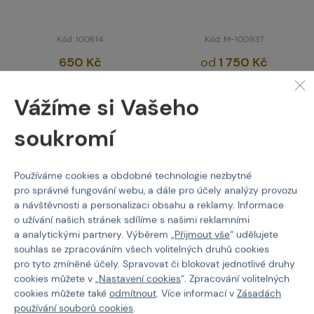
Kód: 100614
Kód: M-100937
650 Kč
od
1 750 Kč
Brno
Praha
Vážíme si Vašeho
soukromí
Používáme cookies a obdobné technologie nezbytné
pro správné fungování webu, a dále pro účely analýzy provozu
a návštěvnosti a personalizaci obsahu a reklamy. Informace
o užívání našich stránek sdílíme s našimi reklamními
a analytickými partnery. Výběrem „
Přijmout vše
“ udělujete
souhlas se zpracováním všech volitelných druhů cookies
CONQUER
pro tyto zmíněné účely. Spravovat či blokovat jednotlivé druhy
Taktická vesta CONQUER
cookies můžete v „
Nastavení cookies
“. Zpracování volitelných
MPC - Camo
cookies můžete také
odmítnout
. Více informací v
Zásadách
používání souborů cookies
.