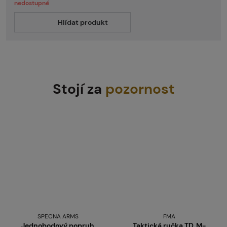
nedostupné
Hlídat produkt
Stojí za
pozornost
SPECNA ARMS
FMA
Jednobodový popruh
Taktická ručka TD, M-