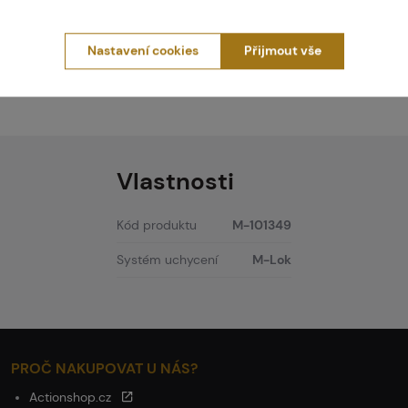
Kód: 103509
Nastavení cookies
Přijmout vše
1 080 Kč
Brno
Praha
Vlastnosti
Kód produktu
M-101349
Systém uchycení
M-Lok
PROČ NAKUPOVAT U NÁS?
Actionshop.cz