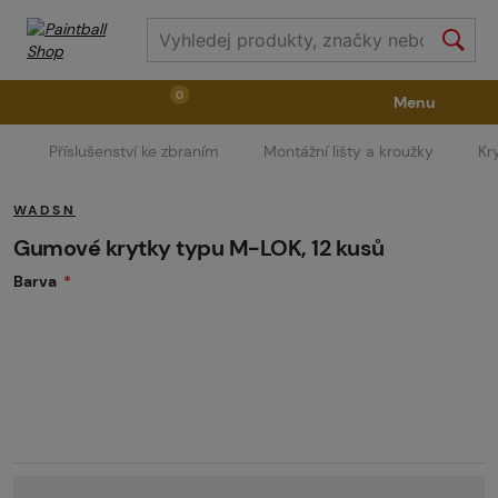
0
Menu
Příslušenství ke zbraním
Montážní lišty a kroužky
Kr
Zbraně
Příslušenství ke zbraním
Výstroj
WADSN
Střelivo
Masky
Vzduch / CO2
Gumové krytky typu M-LOK, 12 kusů
Barva
Díly pro značkovače / Hřiště
Oblečení / Obuv
Pyrotechnika
II. Jakost
GRINDS