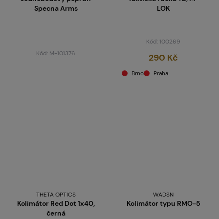
Specna Arms
LOK
Kód: 100269
Kód: M-101376
290 Kč
Brno
Praha
THETA OPTICS
WADSN
Kolimátor Red Dot 1x40,
Kolimátor typu RMO-5
černá