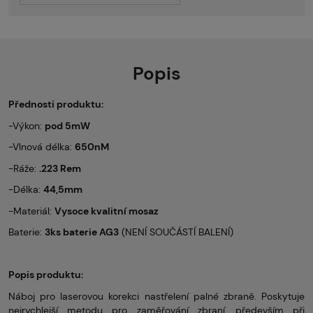
Popis
Přednosti produktu:
-Výkon:
pod 5mW
-Vlnová délka:
650nM
-Ráže:
.223 Rem
-Délka:
44,5mm
-Materiál:
Vysoce kvalitní mosaz
Baterie:
3ks baterie AG3
(NENÍ SOUČÁSTÍ BALENÍ)
Popis produktu:
Náboj pro laserovou korekci nastřelení palné zbraně. Poskytuje
nejrychlejší metodu pro zaměřování zbraní, především při