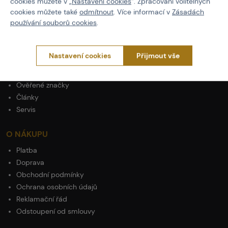
cookies můžete v „
Nastavení cookies
“. Zpracování volitelných
cookies můžete také
odmítnout
. Více informací v
Zásadách
používání souborů cookies
.
PROČ NAKUPOVAT U NÁS?
Actionshop.cz
Nastavení cookies
Přijmout vše
Black Friday
3x Showroom v ČR
Ověřené značky
Články
Servis
O NÁKUPU
Platba
Doprava
Obchodní podmínky
Ochrana osobních údajů
Reklamační řád
Odstoupení od smlouvy