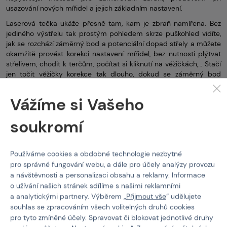
usazování nových mířidel a jejich základním nastavení.
Laserová tečka ukáže přesně tam, kam je zbraň namířena. Bez
jediného výstřelu tak prostým pohledem skrze puškohled vidíte,
jak se rozchází záměrný bod a potenciální dopad střely a můžete
okamžitě provést korekci nastavení mířidel, bez nutnosti plýtvat
střelivem, chodit k terčům, počítat si kliknutí na věžičkách,… Stačí
jen točit věžičky korekce tak dlouho, dokud se záměrný bod
a tečka nepotkají. Živá střelba je potřeba jen pro doladění zbraně,
v zájmu zvýšení přesnosti.
Vážíme si Vašeho
soukromí
Paintballové hřiště
Vector Optics
Vlastnosti
Používáme cookies a obdobné technologie nezbytné
pro správné fungování webu, a dále pro účely analýzy provozu
a návštěvnosti a personalizaci obsahu a reklamy. Informace
Kód produktu
216856
o užívání našich stránek sdílíme s našimi reklamními
a analytickými partnery. Výběrem „
Přijmout vše
“ udělujete
EAN
700381148826
souhlas se zpracováním všech volitelných druhů cookies
pro tyto zmíněné účely. Spravovat či blokovat jednotlivé druhy