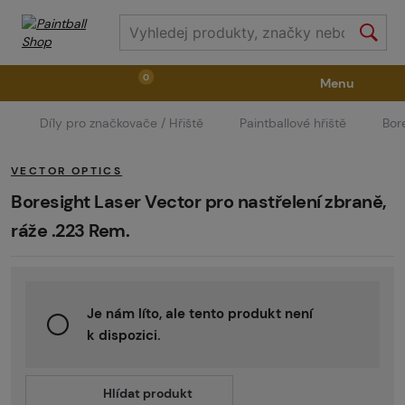
0
Menu
Díly pro značkovače / Hřiště
Paintballové hřiště
Bor
Zbraně
Příslušenství ke zbraním
Výstroj
VECTOR OPTICS
Střelivo
Masky
Vzduch / CO2
Boresight Laser Vector pro nastřelení zbraně,
ráže .223 Rem.
Díly pro značkovače / Hřiště
Oblečení / Obuv
Je nám líto, ale tento produkt není
Pyrotechnika
II. Jakost
GRINDS
k dispozici.
Hlídat produkt