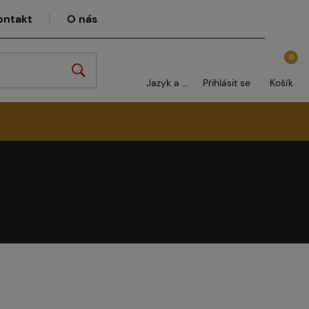
ontakt
O nás
0
Jazyk a měna
Přihlásit se
Košík