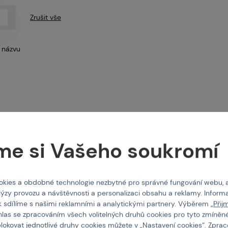
intballgame.cz
Zrušit vše
 názvu
odejny
ntakt
me si Vašeho soukromí
nás
kies a obdobné technologie nezbytné pro správné fungování webu, 
lýzy provozu a návštěvnosti a personalizaci obsahu a reklamy. Informa
k sdílíme s našimi reklamními a analytickými partnery. Výběrem „
Přij
hlas se zpracováním všech volitelných druhů cookies pro tyto zmíněné
INVADER GEAR
INVADER GEAR
 batoh Cargo Pack - tan
Molle batoh Cargo Pack 
blokovat jednotlivé druhy cookies můžete v „
Nastavení cookies
“. Zpra