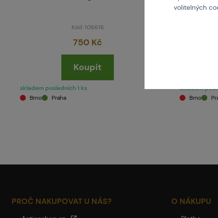
volitelných c
Kód: 106616
750 Kč
Koupit
skladem posledních 1 ks
skladem posle
Brno
Praha
Brno
Pr
PROČ NAKUPOVAT U NÁS?
O NÁKUPU