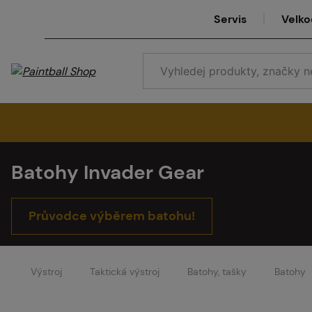
Servis
Velk
Batohy Invader Gear
Se
Průvodce výběrem batohu!
Ve
Výstroj
Taktická výstroj
Batohy, tašky
Batohy