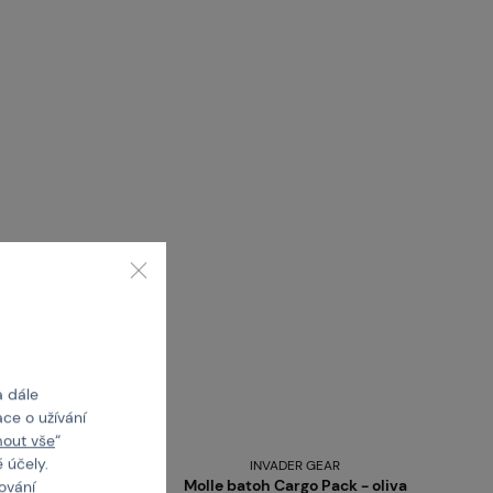
a dále
ce o užívání
mout vše
“
 účely.
INVADER GEAR
- černá
Molle batoh Cargo Pack - oliva
cování