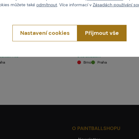
ookies můžete také
odmítnout
. Více informací v
Zásadách používání so
Kód: 106612
Kód: 106613
750 Kč
750 Kč
Nastavení cookies
Přijmout vše
Koupit
Koupit
dních 1 ks
3 ks skladem
aha
Brno
Praha
O PAINTBALLSHOPU