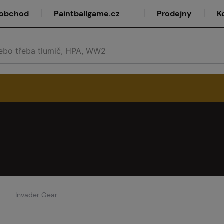
oobchod
Paintballgame.cz
Prodejny
K
rvis
lkoobchod
Invader Gear