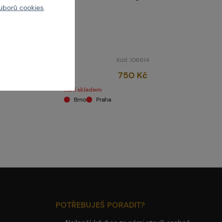
uborů cookies
.
Kód: 106614
750 Kč
není skladem
Brno
Praha
POTŘEBUJEŠ PORADIT?